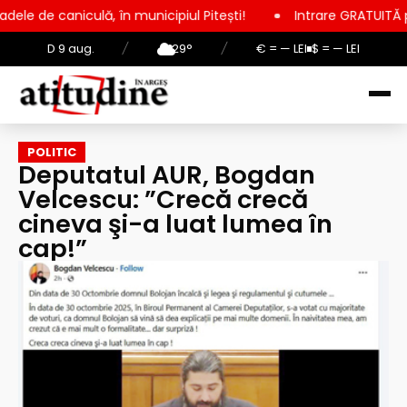
ă, în municipiul Pitești!
Intrare GRATUITĂ pentru copii, elev
D 9 aug.
/
29°
/
€ = — LEI
$ = — LEI
POLITIC
Deputatul AUR, Bogdan
Velcescu: ”Crecă crecă
cineva şi-a luat lumea în
cap!”