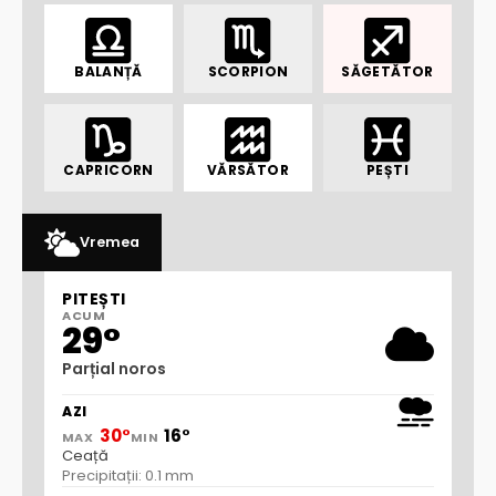
BALANȚĂ
SCORPION
SĂGETĂTOR
CAPRICORN
VĂRSĂTOR
PEȘTI
Vremea
PITEȘTI
ACUM
29°
Parțial noros
AZI
30°
16°
MAX
MIN
Ceață
Precipitații: 0.1 mm