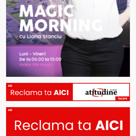
AD
AD