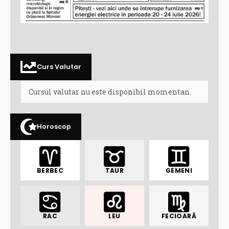
Curs Valutar
Cursul valutar nu este disponibil momentan.
Horoscop
BERBEC
TAUR
GEMENI
RAC
LEU
FECIOARĂ