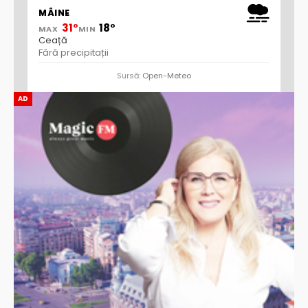
MÂINE
31°
18°
MAX
MIN
Ceață
Fără precipitații
Sursă:
Open-Meteo
AD