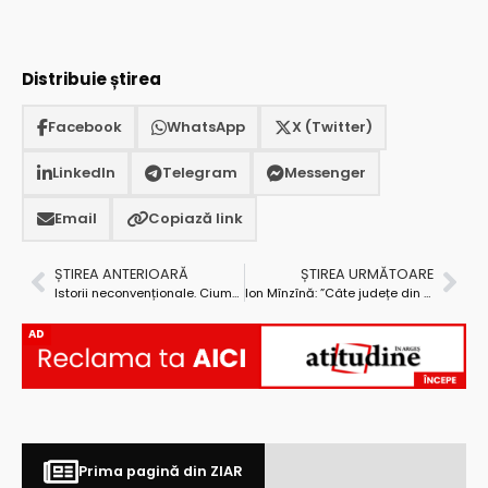
Distribuie știrea
Facebook
WhatsApp
X (Twitter)
LinkedIn
Telegram
Messenger
Email
Copiază link
ȘTIREA ANTERIOARĂ
ȘTIREA URMĂTOARE
Istorii neconvenționale. Ciuma lui Caragea
Ion Mînzînă: ”Câte județe din România au investit, în patru ani, peste 80 de milioane de euro în sănătate?!”
AD
Prima pagină din ZIAR