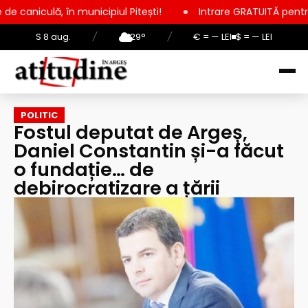
nicipiul Pitești!
Intrare GRATUITĂ pentru copii, elevi și stu
S 8 aug.
/
29°
/
€ = — LEI
$ = — LEI
POLITIC
Fostul deputat de Argeș,
Daniel Constantin și-a făcut
o fundație… de
debirocratizare a țării