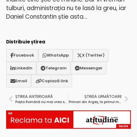
tulburi, administrația nu te lasă la greu, iar
Daniel Constantin știe asta…
Distribuie știrea
Facebook
WhatsApp
X (Twitter)
LinkedIn
Telegram
Messenger
Email
Copiază link
ȘTIREA ANTERIOARĂ
ȘTIREA URMĂTOARE
Poșta Română nu mai vrea să distribuie pensiile și ajutoarele sociale!
Primari din Argeș, la primul mandat. Edilul Valerică Spirea de la Poiana Lacului: ”O școală abandonată a fost reabilitată. Proiectele continuă!”
AD