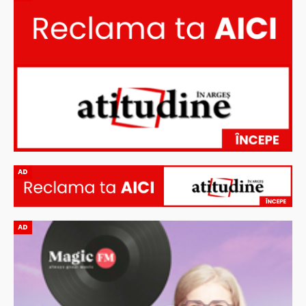
AD
AD