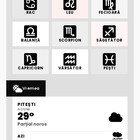
RAC
LEU
FECIOARĂ
BALANȚĂ
SCORPION
SĂGETĂTOR
CAPRICORN
VĂRSĂTOR
PEȘTI
Vremea
PITEȘTI
ACUM
29°
Parțial noros
AZI