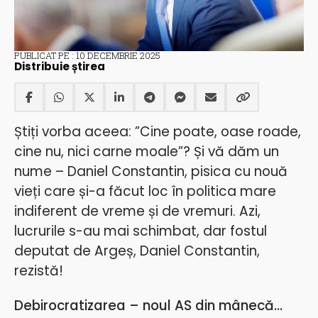
PUBLICAT PE : 10 DECEMBRIE 2025
Distribuie știrea
Știți vorba aceea: ”Cine poate, oase roade,
cine nu, nici carne moale”? Și vă dăm un
nume – Daniel Constantin, pisica cu nouă
vieți care și-a făcut loc în politica mare
indiferent de vreme și de vremuri. Azi,
lucrurile s-au mai schimbat, dar fostul
deputat de Argeș, Daniel Constantin,
rezistă!
Debirocratizarea – noul AS din mânecă…