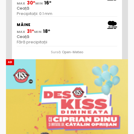
30°
16°
MAX
MIN
Ceață
Precipitații: 0.1 mm
MÂINE
31°
18°
MAX
MIN
Ceață
Fără precipitații
Sursă:
Open-Meteo
AD