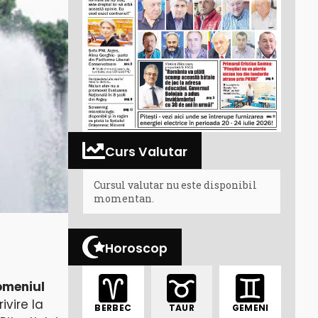
Curs Valutar
Cursul valutar nu este disponibil
momentan.
Horoscop
omeniul
ivire la
BERBEC
TAUR
GEMENI