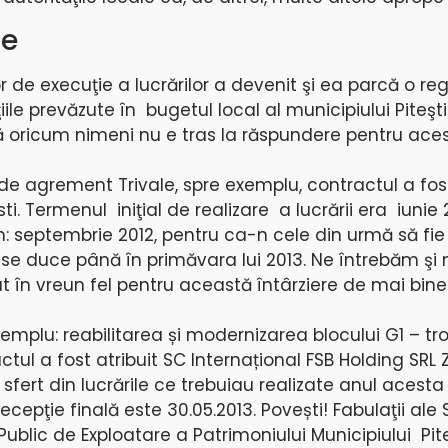
te
de execuţie a lucrărilor a devenit şi ea parcă o re
ile prevăzute în bugetul local al municipiului Piteşti
acă oricum nimeni nu e tras la răspundere pentru ace
de agrement Trivale, spre exemplu, contractul a fost
sti. Termenul iniţial de realizare a lucrării era iunie 
: septembrie 2012, pentru ca-n cele din urmă să fi
e se duce până în primăvara lui 2013. Ne întrebăm şi
t în vreun fel pentru această întârziere de mai bine
emplu: reabilitarea și modernizarea blocului G1 – tr
ctul a fost atribuit SC Internațional FSB Holding SRL Z
n sfert din lucrările ce trebuiau realizate anul acest
epţie finală este 30.05.2013. Povești! Fabulaţii ale S
ui Public de Exploatare a Patrimoniului Municipiului Pit