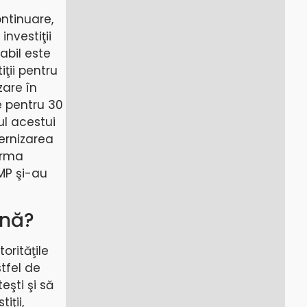
continuare,
investiţii
sabil este
iţii pentru
zare în
e pentru 30
ul acestui
dernizarea
firma
PMP şi-au
rnă?
orităţile
tfel de
eşti şi să
iţii,