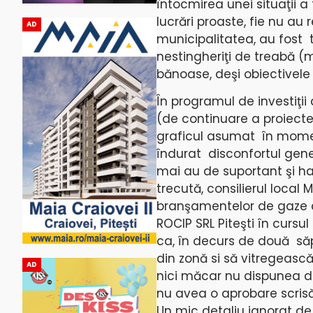
întocmirea unei situaţii a 
lucrări proaste, fie nu a
AD
municipalitatea, au fost tr
nestingheriţi de treabă (
bănoase, deşi obiectivele p
În programul de investiţii
(de continuare a proiectel
graficul asumat în moment
îndurat disconfortul gener
mai au de suportant şi h
trecută, consilierul local
branşamentelor de gaze d
ROCIP SRL Piteşti în cursu
ca, în decurs de două să
din zonă si să vitregească d
AD
nici măcar nu dispunea de 
nu avea o aprobare scrisă 
Un mic detaliu ignorat de 