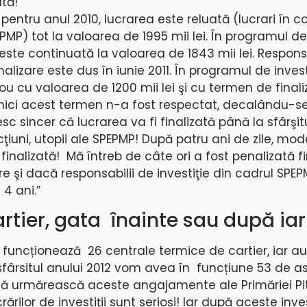
ată!
i pentru anul 2010, lucrarea este reluată (lucrari în 
PMP) tot la valoarea de 1995 mii lei. În programul de 
 este continuată la valoarea de 1843 mii lei. Respon
alizare este dus în iunie 2011. În programul de invest
ou cu valoarea de 1200 mii lei şi cu termen de finali
 nici acest termen n-a fost respectat, decalându-s
c sincer că lucrarea va fi finalizată până la sfârşit
ţiuni, utopii ale SPEPMP! După patru ani de zile, mo
 finalizată! Mă întreb de câte ori a fost penalizată 
re şi dacă responsabilii de investiţie din cadrul SPE
 4 ani.”
artier, gata înainte sau după ia
i funcționează 26 centrale termice de cartier, iar aut
sfârsitul anului 2012 vom avea în funcțiune 53 de as
i să urmărească aceste angajamente ale Primăriei Pit
rilor de investiţii sunt serioși! Iar după aceste invest