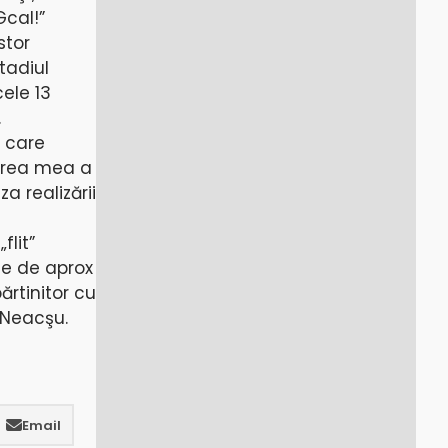
Gcal!”
stor
tadiul
cele 13
.
c care
nerea mea a
 realizării
flit”
ie de aprox
ărtinitor cu
 Neacşu.
Email