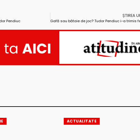
ȘTIREA 
udor Pendiuc
IE
ACTUALITATE