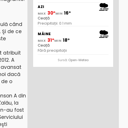
AZI
30°
16°
MAX
MIN
Ceață
Precipitații: 0.1 mm
gulă când
. Şi de ce
MÂINE
ste
31°
18°
MAX
MIN
Ceață
Fără precipitații
 atribuit
2012. A
Sursă:
Open-Meteo
e avansat
 noi dacă
 de o
onson A din
alău, la
a n-au fost
erviciului
eşti