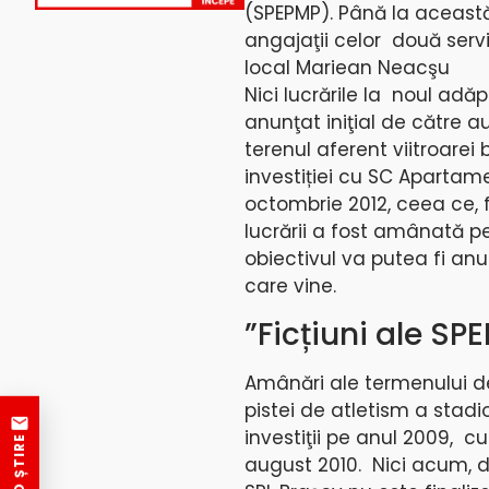
(SPEPMP). Până la această
angajaţii celor două servi
local Mariean Neacşu
Nici lucrările la noul ad
anunţat iniţial de către au
terenul aferent viitroarei
investiției cu SC Apartam
octombrie 2012, ceea ce, 
lucrării a fost amânată pe
obiectivul va putea fi anu
care vine.
”Ficțiuni ale SP
Amânări ale termenului de
pistei de atletism a stadi
investiţii pe anul 2009, c
august 2010. Nici acum, d