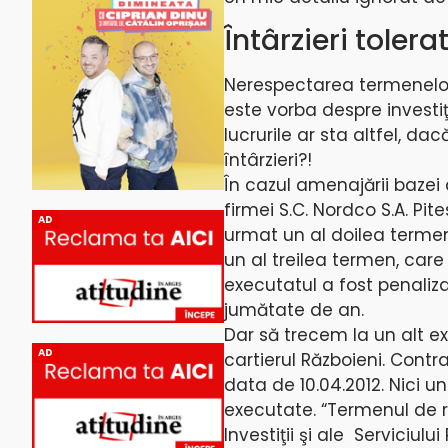
Întârzieri tolera
Nerespectarea termenelor 
este vorba despre investiţi
lucrurile ar sta altfel, d
întârzieri?!
În cazul amenajării bazei 
firmei S.C. Nordco S.A. Pite
AD
urmat un al doilea termen
un al treilea termen, car
executatul a fost penaliza
jumătate de an.
Dar să trecem la un alt ex
AD
cartierul Războieni. Contra
data de 10.04.2012. Nici u
executate. “Termenul de rec
Investiţii şi ale Serviciul