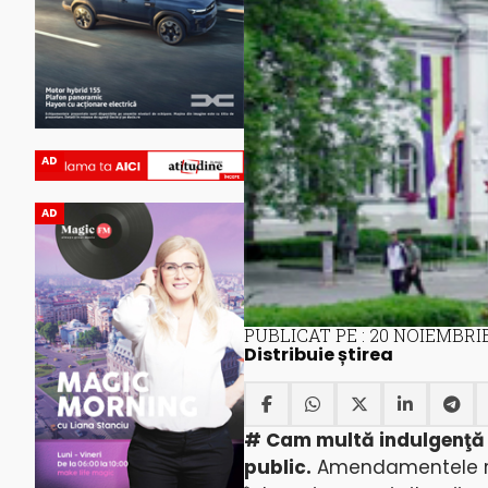
AD
AD
PUBLICAT PE : 20 NOIEMBRIE
Distribuie știrea
# Cam multă indulgenţă p
public.
Amendamentele ridi