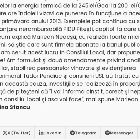
lor la energia termică de la 245lei/Gcal la 200 lei/
 are îndoieli vizavi de punerea în funcţiune a ace
primăvara anului 2013. Exemplele pot continua cu s
inanţare nerambursabilă PIDU Pitești, capitol la care 
cum explică Mariean Neacşu, cu realizări foarte mici
tenii să ştie care sunt firmele abonate la banul publi
u am cerut acest lucru în Consiliul Local, dar propu
ate! Am formulat şi două amendamente privind analiza
iţiilor, stabilirea persoanelor vinovate şi evidenţierea
primarul Tudor Pendiuc şi consilierii USL au tratat cu „
ceastă cauză, investiţiile se realizează în proporț
de piteşteni că îi voi informa cinstit, corect şi nep
 consiliul local şi asa voi face”, mai spune Mariean
tina Stancu
X (Twitter)
LinkedIn
Telegram
Messenger