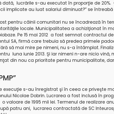
 dată, lucrările s-au executat în proporţie de 20%.
cii implicate au luat salariul diminuat?” se întreabă 
ăpost pentru câinii comunitari nu se încadrează în t
torităţile locale. Municipalitatea a achiziţionat în ma
 biobaze. Pe 15 mai 2012 a fost semnat contractul de
entul SA, firmă care trebuia să predea primele padoc
fără să mai mire pe nimeni, nu s-a întâmplat. Finali
ntru luna iunie 2013. Şi iar nimeni n-are nicio vină, 
nţat din nou ca prioritate pentru municipalitate, dar
EPMP”
 execuţie s-au înregistrat şi în ceea ce priveşte m
onului Nicolae Dobrin. Lucrarea a fost inclusă în pr
u o valoare de 1995 mii lei. Termenul de realizare an
upă patru ani, lucrarea contractată de SC Inteuros