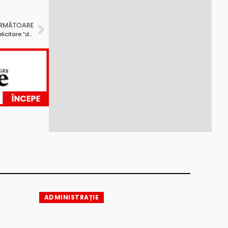
URMĂTOARE
Gafă sau bătaie de joc? Tudor Pendiuc i-a trimis felicitare “doamnei” Mihai Andrei Cocaină
ADMINISTRAȚIE