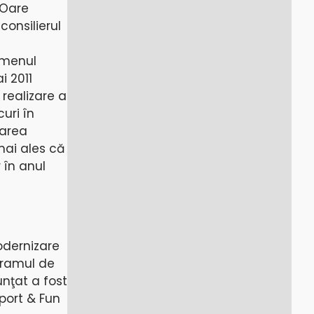
 Oare
consilierul
ermenul
i 2011
 realizare a
uri în
zarea
mai ales că
 în anul
odernizare
ogramul de
unţat a fost
port & Fun