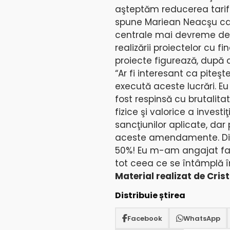
aşteptăm reducerea tarife
spune Mariean Neacşu care
centrale mai devreme de 
realizării proiectelor cu f
proiecte figurează, după 
“Ar fi interesant ca piteş
execută aceste lucrări. E
fost respinsă cu brutalit
fizice şi valorice a invest
sancţiunilor aplicate, dar 
aceste amendamente. Din a
50%! Eu m-am angajat faţă 
tot ceea ce se întâmplă în
Material realizat de Cris
Distribuie știrea
Facebook
WhatsApp