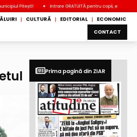
ști!
Intrare GRATUITĂ pentru copii, elevi și studenți, de Ziu
ĂLUIRI
CULTURĂ
EDITORIAL
ECONOMIC
|
|
|
CONTACT
etul
Prima pagină din ZIAR