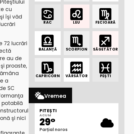
iteştiului
te cu
şi îşi văd
RAC
LEU
FECIOARĂ
ucrări
e 72 lucrări
BALANȚĂ
SCORPION
SĂGETĂTOR
pectă
are au de
şi proaste,
ptămâna
CAPRICORN
VĂRSĂTOR
PEȘTI
re a
 de SC
erformanţa
Vremea
 potabilă
onstructorul
PITEȘTI
ACUM
onă şi nici
29°
Parțial noros
 flagrante.