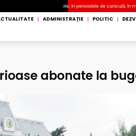
uire a apei potabile, în perioadele de caniculă, în municipiul Pite
ACTUALITATE
ADMINISTRAȚIE
POLITIC
DEZV
|
|
|
rioase abonate la bug