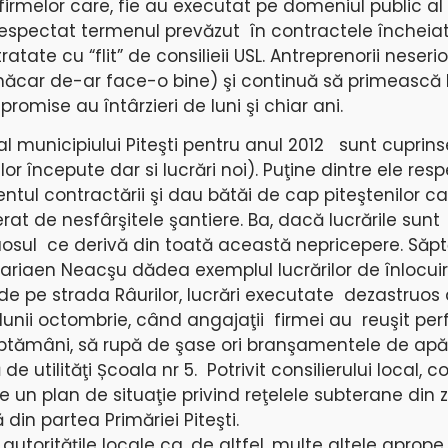
firmelor care, fie au executat pe domeniul public al P
u respectat termenul prevăzut în contractele încheia
atate cu “flit” de consilieii USL. Antreprenorii neserio
măcar de-ar face-o bine) şi continuă să primească l
romise au întârzieri de luni şi chiar ani.
 al municipiului Piteşti pentru anul 2012 sunt cuprins
or începute dar si lucrări noi). Puţine dintre ele res
ul contractării şi dau bătăi de cap piteştenilor c
at de nesfârşitele şantiere. Ba, dacă lucrările sunt 
aosul ce derivă din toată această nepricepere. Să
 Mariaen Neacşu dădea exemplul lucrărilor de înlocui
e pe strada Râurilor, lucrări executate dezastruos
l lunii octombrie, când angajaţii firmei au reuşit p
ptămâni, să rupă de şase ori branşamentele de apă
e utilităţi Școala nr 5. Potrivit consilierului local, c
un plan de situaţie privind reţelele subterane din z
din partea Primăriei Piteşti.
autorităţile locale ca, de altfel, multe altele aprope