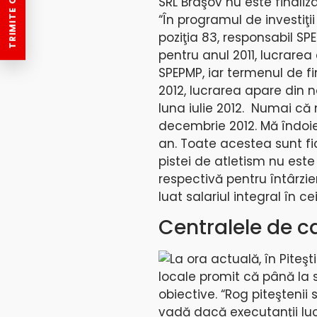
TRIMITE O ȘTIRE
SRL Braşov nu este finaliz
“În programul de investiţi
poziţia 83, responsabil SPE
pentru anul 2011, lucrarea
SPEPMP, iar termenul de fin
2012, lucrarea apare din n
luna iulie 2012. Numai că
decembrie 2012. Mă îndoies
an. Toate acestea sunt fic
pistei de atletism nu este
respectivă pentru întârzie
luat salariul integral în cei
Centralele de c
La ora actuală, în Piteşt
locale promit că până la 
obiective. “Rog piteşteni
vadă dacă executanţii lucră