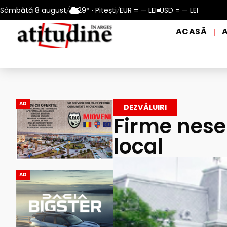
3 august 2026
Sâmbătă 8 august
/
Reamintire: puncte de prim ajutor și de distrib
29° · Pitești
/
EUR = — LEI
USD = — LEI
ACASĂ
|
AD
DEZVĂLUIRI
Firme nese
local
AD