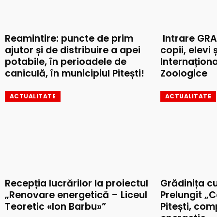
Reamintire: puncte de prim
Intrare GRA
ajutor și de distribuire a apei
copii, elevi 
potabile, în perioadele de
Internaționa
caniculă, în municipiul Pitești!
Zoologice
ACTUALITATE
ACTUALITATE
Recepția lucrărilor la proiectul
Grădinița c
„Renovare energetică – Liceul
Prelungit „C
Teoretic «Ion Barbu»”
Pitești, co