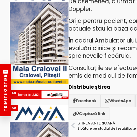
De asemenea, a urmat c
Doppler.
Grija pentru pacient, co
actuale stau la baza acti
În cadrul Ambulatoriului,
evaluări clinice și reco
spre nevoile fiecăruia.
Consultațiile se efectu
emis de medicul de fami
TRIMITE O ȘTIRE
Distribuie știrea
AD
Facebook
WhatsApp
AD
Copiază link
ȘTIREA ANTERIOARĂ