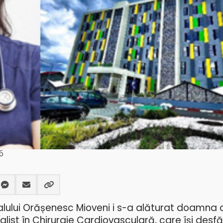
6
alului Orășenesc Mioveni i s-a alăturat doamna d
list în Chirurgie Cardiovasculară, care își desf