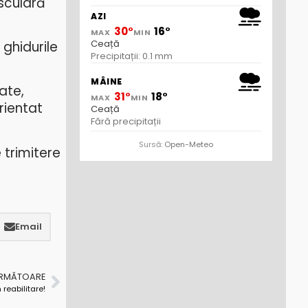
sculară
AZI
30°
16°
MAX
MIN
Ceață
ghidurile
Precipitații: 0.1 mm
MÂINE
ate,
31°
18°
MAX
MIN
rientat
Ceață
Fără precipitații
Sursă:
Open-Meteo
 trimitere
Email
URMĂTOARE
 reabilitare!