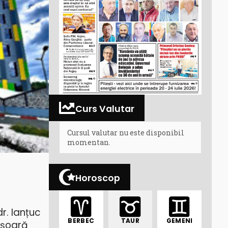
Curs Valutar
Cursul valutar nu este disponibil
momentan.
Horoscop
r. Ianțuc
BERBEC
TAUR
GEMENI
ășoară