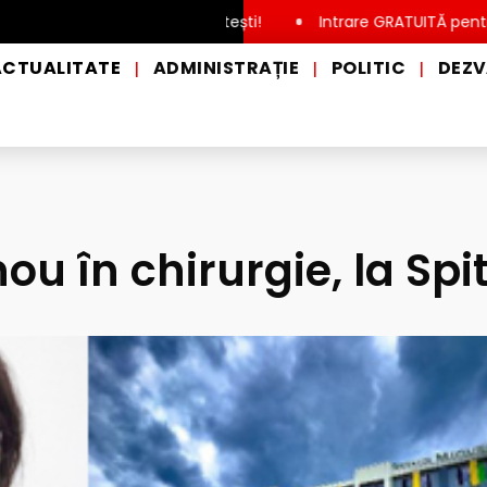
lă, în municipiul Pitești!
Intrare GRATUITĂ pentru copii, ele
ACTUALITATE
ADMINISTRAȚIE
POLITIC
DEZV
|
|
|
nou în chirurgie, la Spi