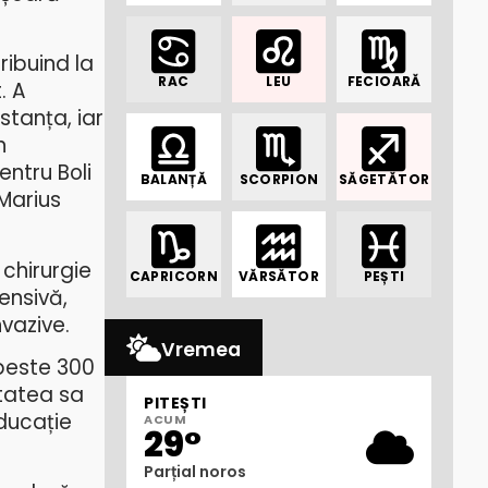
ribuind la
RAC
LEU
FECIOARĂ
. A
stanța, iar
n
entru Boli
BALANȚĂ
SCORPION
SĂGETĂTOR
„Marius
 chirurgie
CAPRICORN
VĂRSĂTOR
PEȘTI
ensivă,
vazive.
Vremea
 peste 300
itatea sa
PITEȘTI
educație
ACUM
29°
Parțial noros