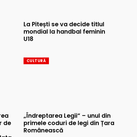
La Pitești se va decide titlul
mondial la handbal feminin
U18
CULTURĂ
rea
„Îndreptarea Legii“ – unul din
r de
primele coduri de legi din Țara
Românească