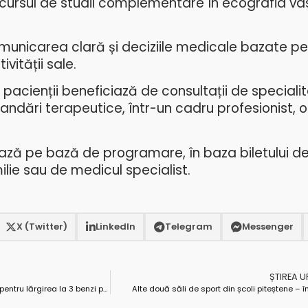
ursul de studii complementare în ecografia va
municarea clară și deciziile medicale bazate pe 
vității sale.
 pacienții beneficiază de consultații de specialit
mandări terapeutice, într-un cadru profesionist, o
ează pe bază de programare, în baza biletului de
lie sau de medicul specialist.
X (Twitter)
LinkedIn
Telegram
Messenger
ȘTIREA 
E bătaie pe studiul de fezabilitate pentru lărgirea la 3 benzi pe sens a Autostrăzii București – Pitești
Alte două săli de sport din școli piteștene – în