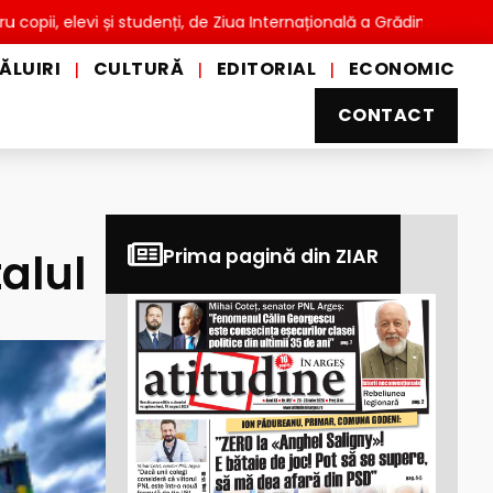
vi și studenți, de Ziua Internațională a Grădinilor Zoologice
ĂLUIRI
CULTURĂ
EDITORIAL
ECONOMIC
|
|
|
CONTACT
talul
Prima pagină din ZIAR