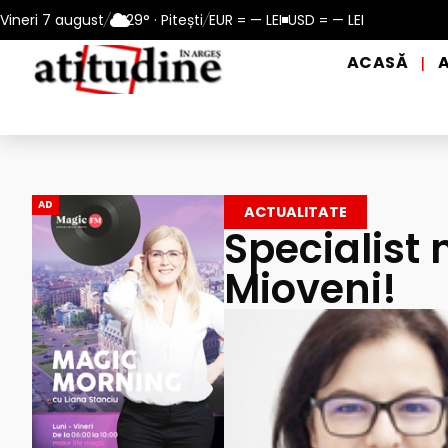
m ajutor și de distribuire a apei potabile, în perioadele de canicu
Vineri 7 august
/
29° · Pitești
/
EUR = — LEI
USD = — LEI
ACASĂ
|
AD
ACTUALITATE
Specialist 
Mioveni!