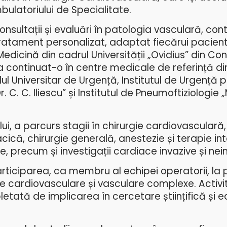
bulatoriului de Specialitate.
ultații și evaluări în patologia vasculară, cont
tratament personalizat, adaptat fiecărui pacient
edicină din cadrul Universității „Ovidius” din Con
 continuat-o în centre medicale de referință di
ul Universitar de Urgență, Institutul de Urgență p
. C. C. Iliescu” și Institutul de Pneumoftiziologie 
ui, a parcurs stagii în chirurgie cardiovasculară,
cică, chirurgie generală, anestezie și terapie int
 precum și investigații cardiace invazive și nein
articiparea, ca membru al echipei operatorii, la
ale cardiovasculare și vasculare complexe. Activ
etată de implicarea în cercetare științifică și 