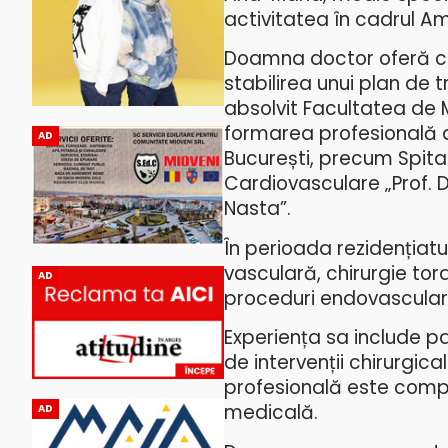
activitatea în cadrul Am
Doamna doctor oferă cons
stabilirea unui plan de 
absolvit Facultatea de M
formarea profesională a
AD
București, precum Spital
Cardiovasculare „Prof. Dr
Nasta”.
În perioada rezidențiatul
vasculară, chirurgie tora
AD
proceduri endovasculare,
Experiența sa include p
de intervenții chirurgic
profesională este compl
medicală.
AD