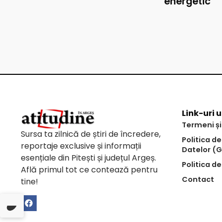
energetic
Link-uri u
Termeni și
Sursa ta zilnică de știri de încredere,
Politica d
reportaje exclusive și informații
Datelor (
esențiale din Pitești și județul Argeș.
Politica de
Află primul tot ce contează pentru
Contact
tine!