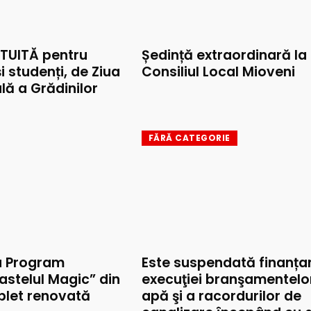
TUITĂ pentru
Ședință extraordinară la
și studenți, de Ziua
Consiliul Local Mioveni
lă a Grădinilor
FĂRĂ CATEGORIE
u Program
Este suspendată finanța
astelul Magic” din
execuţiei branşamentelo
mplet renovată
apă şi a racordurilor de