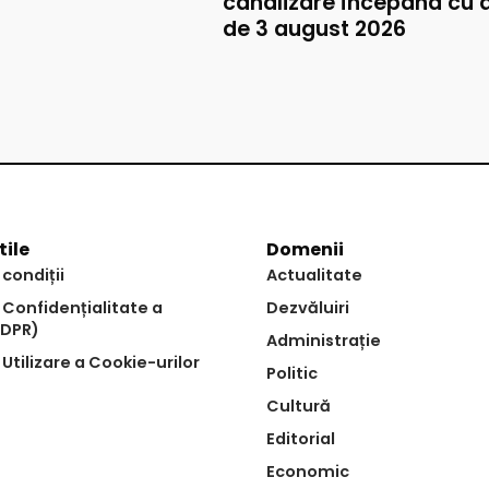
canalizare începând cu 
de 3 august 2026
tile
Domenii
 condiții
Actualitate
e Confidențialitate a
Dezvăluiri
GDPR)
Administrație
 Utilizare a Cookie-urilor
Politic
Cultură
Editorial
Economic