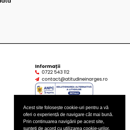
data
Informații
0722 543 112
contact@atitudineinarges.ro
Acest site folosește cookie-uri pentru a vă
oferi o experiență de navigare cât mai bună.
Prin continuarea navigării pe acest site,
sunteți de acord cu utilizarea cookie-urilor.