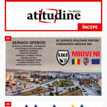
AD
AD