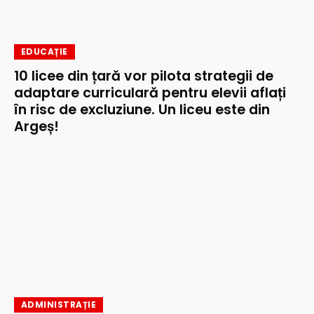
EDUCAȚIE
10 licee din țară vor pilota strategii de
adaptare curriculară pentru elevii aflați
în risc de excluziune. Un liceu este din
Argeș!
ADMINISTRAȚIE