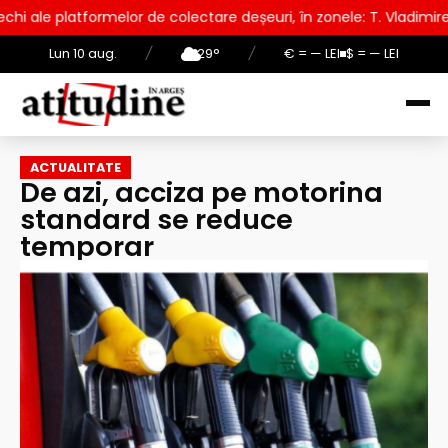
e colectare deșeuri, în zonele: T. Vladimirescu, Frații Golești,
Lun 10 aug.
/
29°
/
€ = — LEI
$ = — LEI
ACTUALITATE
De azi, acciza pe motorina
standard se reduce
temporar