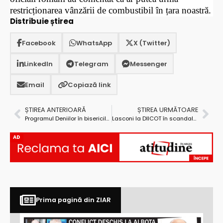
restricționarea vânzării de combustibil în țara noastră.
Distribuie știrea
Facebook
WhatsApp
X (Twitter)
LinkedIn
Telegram
Messenger
Email
Copiază link
ȘTIREA ANTERIOARĂ
ȘTIREA URMĂTOARE
Programul Deniilor în bisericile din Mioveni
Lasconi la DIICOT în scandalul pozelor din campania electorală
AD
Prima pagină din ZIAR