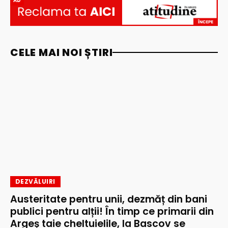
AD
CELE MAI NOI ȘTIRI
DEZVĂLUIRI
Austeritate pentru unii, dezmăț din bani
publici pentru alții! În timp ce primarii din
Argeș taie cheltuielile, la Bascov se