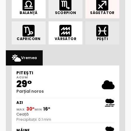
BALANȚĂ
SCORPION
SĂGETĂTOR
CAPRICORN
VĂRSĂTOR
PEȘTI
Vremea
PITEȘTI
ACUM
29°
Parțial noros
AZI
30°
16°
MAX
MIN
Ceață
Precipitații: 0.1 mm
MÂINE