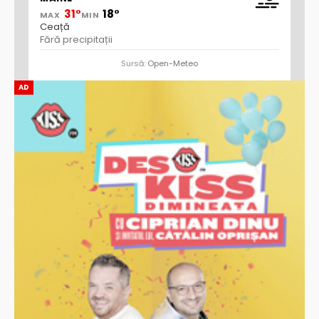
31°
18°
MAX
MIN
Ceață
Fără precipitații
Sursă:
Open-Meteo
AD