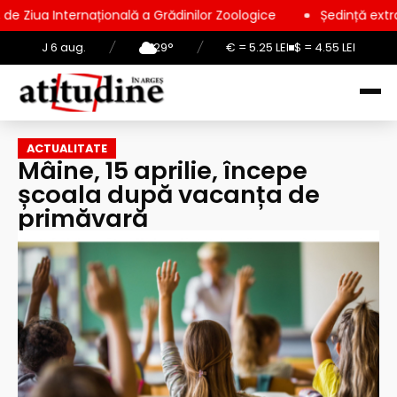
ațională a Grădinilor Zoologice
Ședință extraordinară la Con
J 6 aug.
/
29°
/
€ = 5.25 LEI
$ = 4.55 LEI
ACTUALITATE
Mâine, 15 aprilie, începe
școala după vacanța de
primăvară