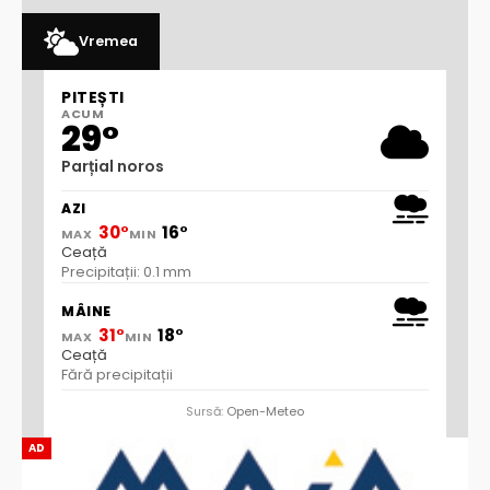
Vremea
PITEȘTI
ACUM
29°
Parțial noros
AZI
30°
16°
MAX
MIN
Ceață
Precipitații: 0.1 mm
MÂINE
31°
18°
MAX
MIN
Ceață
Fără precipitații
Sursă:
Open-Meteo
AD