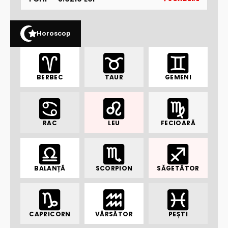
Horoscop
BERBEC
TAUR
GEMENI
RAC
LEU
FECIOARĂ
BALANȚĂ
SCORPION
SĂGETĂTOR
CAPRICORN
VĂRSĂTOR
PEȘTI