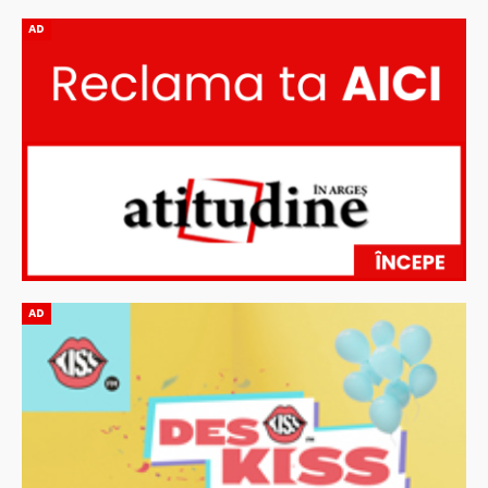
AD
AD