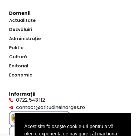
Domenii
Actualitate
Dezvăluiri
Administrație
Politic
Cultură
Editorial
Economic
Informații
0722 543 112
contact@atitudineinarges.ro
Acest site folosește cookie-uri pentru a vă
oferi o experiență de navigare cât mai bună.