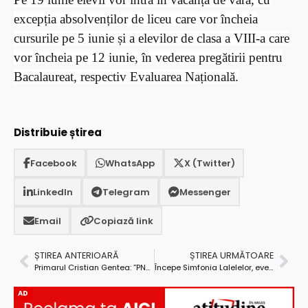
excepția absolvenților de liceu care vor încheia
cursurile pe 5 iunie și a elevilor de clasa a VIII-a care
vor încheia pe 12 iunie, în vederea pregătirii pentru
Bacalaureat, respectiv Evaluarea Națională.
Distribuie știrea
Facebook
WhatsApp
X (Twitter)
LinkedIn
Telegram
Messenger
Email
Copiază link
ȘTIREA ANTERIOARĂ
ȘTIREA URMĂTOARE
Primarul Cristian Gentea: ”PNRR-ul se încheie pe 31 august 2026. Piteștiul nu are niciun proiect care riscă să nu fie gata”
Începe Simfonia Lalelelor, evenimentul reprezentativ al Piteștiului!
AD