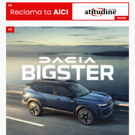
AD
AD