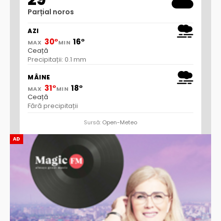
Parțial noros
AZI
30°
16°
MAX
MIN
Ceață
Precipitații: 0.1 mm
MÂINE
31°
18°
MAX
MIN
Ceață
Fără precipitații
Sursă:
Open-Meteo
AD