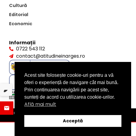
Cultură
Editorial
Economic
Informații
0722 543 112
contact@atitudineinarges.ro
Acest site folosește cookie-uri pentru a vă
oferi o experiență de navigare cât mai bună.
Prin continuarea navigării pe acest site,
sunteți de acord cu utilizarea cookie-urilor.
Află mai mult
©2026 Atitudine în Argeș. Toate drepturile rezervate
design by
XITE.ro
Acceptă
ȘTIRI
DISTRIBUIE
CATEGORII