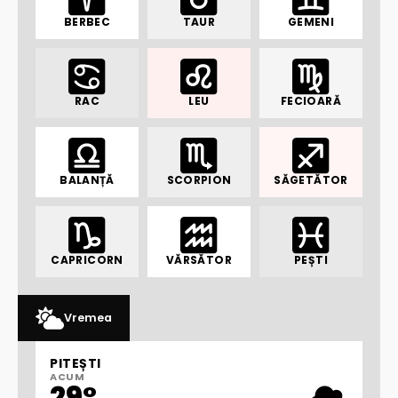
BERBEC
TAUR
GEMENI
RAC
LEU
FECIOARĂ
BALANȚĂ
SCORPION
SĂGETĂTOR
CAPRICORN
VĂRSĂTOR
PEȘTI
Vremea
PITEȘTI
ACUM
29°