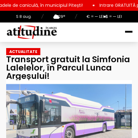
ă, în municipiul Pitești!
Intrare GRATUITĂ pentru copii, ele
S 8 aug.
/
29°
/
€ = — LEI
$ = — LEI
ACTUALITATE
Transport gratuit la Simfonia
Lalelelor, în Parcul Lunca
Argeșului!