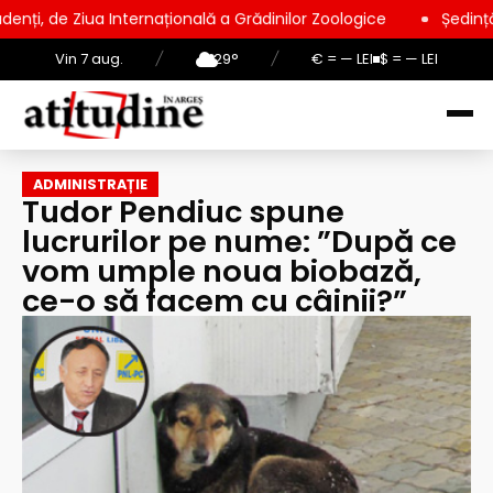
Internațională a Grădinilor Zoologice
Ședință extraordinară 
Vin 7 aug.
/
29°
/
€ = — LEI
$ = — LEI
ADMINISTRAȚIE
Tudor Pendiuc spune
lucrurilor pe nume: ”După ce
vom umple noua biobază,
ce-o să facem cu câinii?”