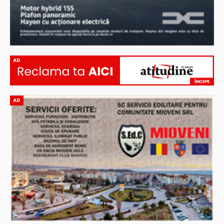
AD
AD