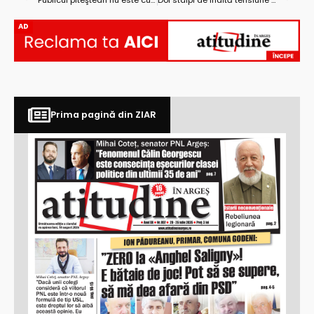
“Publicul piteştean nu este cu nimic mai prejos decât publicul din alte oraşe ale ţării”
Doi stâlpi de înaltă tensiune stau să cadă și nimeni nu acționează
AD
Prima pagină din ZIAR