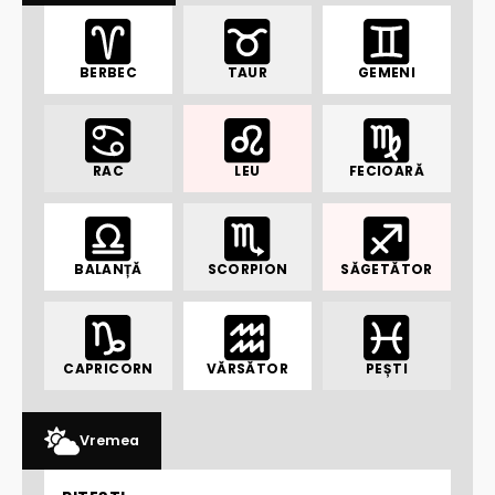
BERBEC
TAUR
GEMENI
RAC
LEU
FECIOARĂ
BALANȚĂ
SCORPION
SĂGETĂTOR
CAPRICORN
VĂRSĂTOR
PEȘTI
Vremea