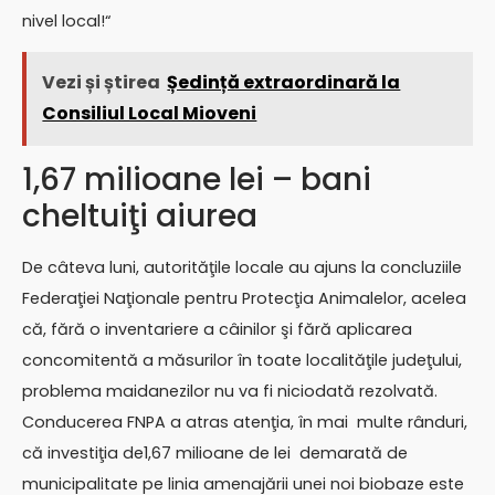
nivel local!“
Vezi și știrea
Ședință extraordinară la
Consiliul Local Mioveni
1,67 milioane lei – bani
cheltuiţi aiurea
De câteva luni, autorităţile locale au ajuns la concluziile
Federaţiei Naţionale pentru Protecţia Animalelor, acelea
că, fără o inventariere a câinilor şi fără aplicarea
concomitentă a măsurilor în toate localităţile judeţului,
problema maidanezilor nu va fi niciodată rezolvată.
Conducerea FNPA a atras atenţia, în mai multe rânduri,
că investiţia de1,67 milioane de lei demarată de
municipalitate pe linia amenajării unei noi biobaze este