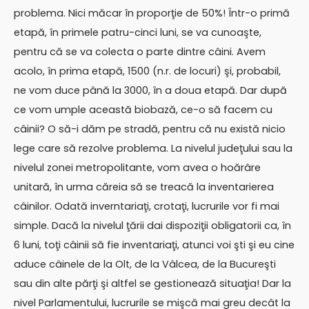
problema. Nici măcar în proporţie de 50%! Într-o primă
etapă, în primele patru-cinci luni, se va cunoaşte,
pentru că se va colecta o parte dintre câini. Avem
acolo, în prima etapă, 1500 (n.r. de locuri) şi, probabil,
ne vom duce până la 3000, în a doua etapă. Dar după
ce vom umple această biobază, ce-o să facem cu
câinii? O să-i dăm pe stradă, pentru că nu există nicio
lege care să rezolve problema. La nivelul judeţului sau la
nivelul zonei metropolitante, vom avea o hoărâre
unitară, în urma căreia să se treacă la inventarierea
câinilor. Odată inverntariaţi, crotaţi, lucrurile vor fi mai
simple. Dacă la nivelul ţării dai dispoziţii obligatorii ca, în
6 luni, toţi câinii să fie inventariaţi, atunci voi şti şi eu cine
aduce câinele de la Olt, de la Vâlcea, de la Bucureşti
sau din alte părţi şi altfel se gestionează situaţia! Dar la
nivel Parlamentului, lucrurile se mişcă mai greu decât la