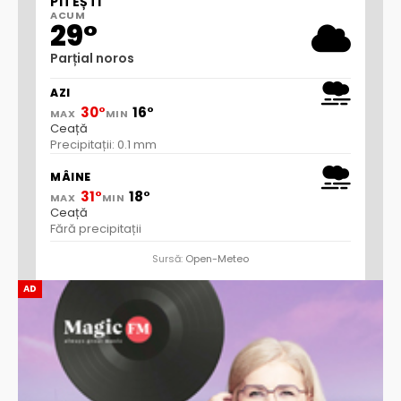
PITEȘTI
ACUM
29°
Parțial noros
AZI
30°
16°
MAX
MIN
Ceață
Precipitații: 0.1 mm
MÂINE
31°
18°
MAX
MIN
Ceață
Fără precipitații
Sursă:
Open-Meteo
AD