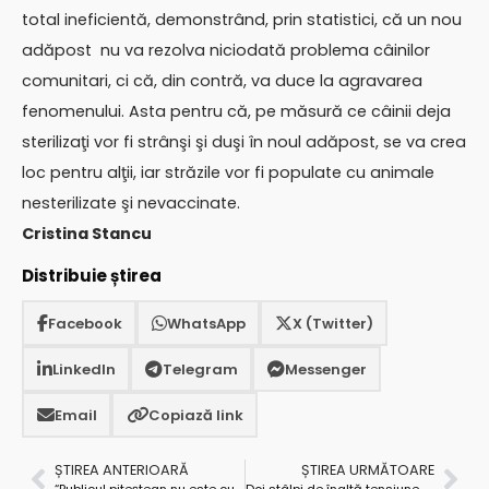
total ineficientă, demonstrând, prin statistici, că un nou
adăpost nu va rezolva niciodată problema câinilor
comunitari, ci că, din contră, va duce la agravarea
fenomenului. Asta pentru că, pe măsură ce câinii deja
sterilizaţi vor fi strânşi şi duşi în noul adăpost, se va crea
loc pentru alţii, iar străzile vor fi populate cu animale
nesterilizate şi nevaccinate.
Cristina Stancu
Distribuie știrea
Facebook
WhatsApp
X (Twitter)
LinkedIn
Telegram
Messenger
Email
Copiază link
ȘTIREA ANTERIOARĂ
ȘTIREA URMĂTOARE