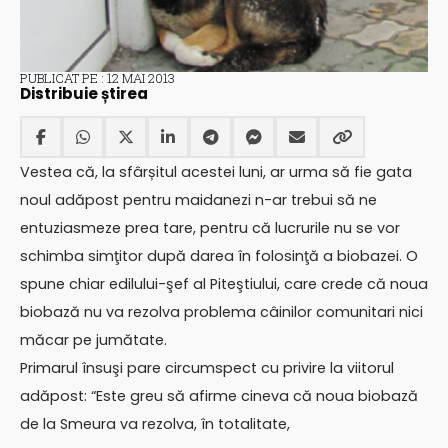
PUBLICAT PE : 12 MAI 2013
Distribuie știrea
Vestea că, la sfârșitul acestei luni, ar urma să fie gata
noul adăpost pentru maidanezi n-ar trebui să ne
entuziasmeze prea tare, pentru că lucrurile nu se vor
schimba simţitor după darea în folosinţă a biobazei. O
spune chiar edilului-şef al Piteştiului, care crede că noua
biobază nu va rezolva problema câinilor comunitari nici
măcar pe jumătate.
Primarul însuşi pare circumspect cu privire la viitorul
adăpost: “Este greu să afirme cineva că noua biobază
de la Smeura va rezolva, în totalitate,