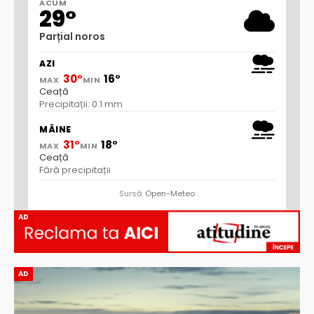
ACUM
29°
Parțial noros
AZI
30°
16°
MAX
MIN
Ceață
Precipitații: 0.1 mm
MÂINE
31°
18°
MAX
MIN
Ceață
Fără precipitații
Sursă:
Open-Meteo
AD
AD