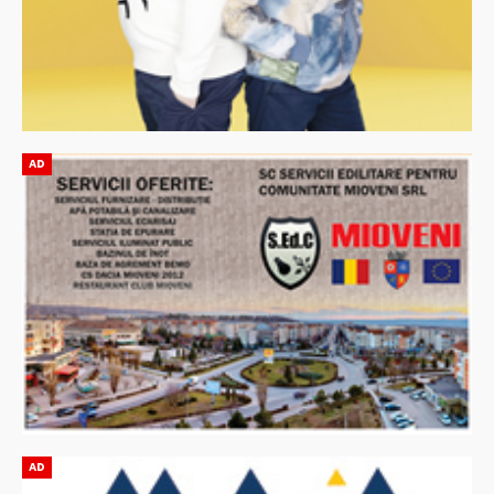
AD
AD