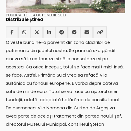
PUBLICAT PE : 14 OCTOMBRIE 2013
Distribuie știrea
O veste bună ne-a parvenit din zona clădirilor de
patrimoniu din județul nostru. Se pare că s-a gândit
cineva să le restaureze și să le consolideze și pe
acestea. Ca orice început, totul se face mai timid, însă,
se face. Astfel, Primăria Șuici vrea să refacă Vila
Sultănica cu fonduri europene. E vorba depre câteva
sute de mii de euro. Totul se va face cu ajutorul unei
fundații, odată adoptată hotărârea de consiliu local.
De asemenea, Vila Norocea din Curtea de Argeș va
avea parte de același tratament din partea noului șef,
directorul Muzeului Municipal, consilierul Ștefan