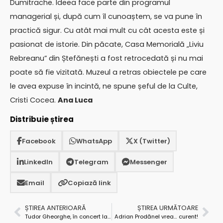
Dumitrache. Ideea face parte din programul
managerial și, după cum îl cunoaștem, se va pune în
practică sigur. Cu atât mai mult cu cât acesta este și
pasionat de istorie. Din păcate, Casa Memorială „Liviu
Rebreanu” din Ștefănești a fost retrocedată și nu mai
poate să fie vizitată. Muzeul a retras obiectele pe care
le avea expuse în incintă, ne spune șeful de la Culte,
Cristi Cocea.
Ana Luca
Distribuie știrea
Facebook
WhatsApp
X (Twitter)
LinkedIn
Telegram
Messenger
Email
Copiază link
ȘTIREA ANTERIOARĂ
ȘTIREA URMĂTOARE
Tudor Gheorghe, în concert la Mioveni ”Pelerini din țara nimănui”
Adrian Prodănel vrea… curent!