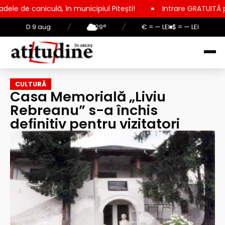
ă, în municipiul Pitești!
Intrare GRATUITĂ pentru copii, elev
D 9 aug.
/
29°
/
€ = — LEI
$ = — LEI
CULTURĂ
Casa Memorială „Liviu
Rebreanu” s-a închis
definitiv pentru vizitatori