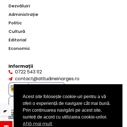
Dezvăluiri
Administrație
Politic
Cultură
Editorial
Economic
Informații
0722 543 112
contact@atitudineinarges.ro
Acest site folosește cookie-uri pentru a vă
oferi o experiență de navigare cât mai bună.
Prin continuarea navigării pe acest site,
sunteți de acord cu utilizarea cookie-urilor.
Află mai mult