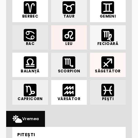
BERBEC
TAUR
GEMENI
RAC
LEU
FECIOARĂ
BALANȚĂ
SCORPION
SĂGETĂTOR
CAPRICORN
VĂRSĂTOR
PEȘTI
Vremea
PITEȘTI