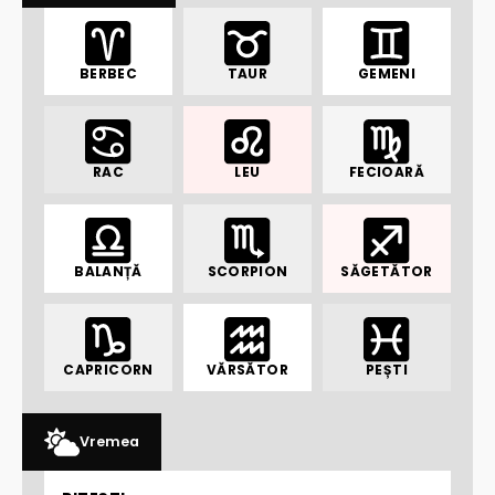
BERBEC
TAUR
GEMENI
RAC
LEU
FECIOARĂ
BALANȚĂ
SCORPION
SĂGETĂTOR
CAPRICORN
VĂRSĂTOR
PEȘTI
Vremea