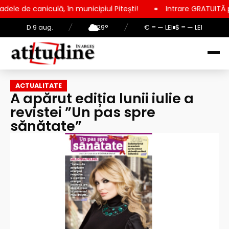
ulă, în municipiul Pitești!
Intrare GRATUITĂ pentru copii, el
D 9 aug.
/
29°
/
€ = — LEI
$ = — LEI
ACTUALITATE
A apărut ediția lunii iulie a
revistei ”Un pas spre
sănătate”