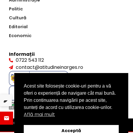
Administrație
Politic
Cultură
Editorial
Economic
Informații
0722 543 112
contact@atitudineinarges.ro
Acest site folosește cookie-uri pentru a vă
oferi o experiență de navigare cât mai bună.
Prin continuarea navigării pe acest site,
sunteți de acord cu utilizarea cookie-urilor.
Află mai mult
©2026 Atitudine în Argeș. Toate drepturile rezervate
design by
XITE.ro
Acceptă