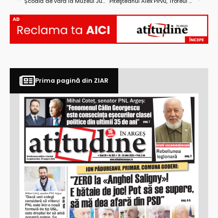
Școală de vară la Muzeul Județean Argeș
Piteşteanul Alex Pîrvu, Trofeul Mamaia Copiilor 2014, secţiunea Interpretare
AD
Prima pagină din ZIAR