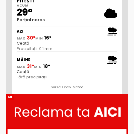
PITEȘTI
ACUM
29°
Parțial noros
AZI
30°
16°
MAX
MIN
Ceață
Precipitații: 0.1 mm
MÂINE
31°
18°
MAX
MIN
Ceață
Fără precipitații
Sursă:
Open-Meteo
AD