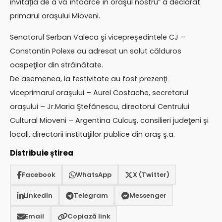
invitația de a vă întoarce în oraşul nostru” a declarat
primarul oraşului Mioveni.
Senatorul Serban Valeca şi vicepreşedintele CJ –
Constantin Polexe au adresat un salut călduros
oaspeţilor din străinătate.
De asemenea, la festivitate au fost prezenţi
viceprimarul oraşului – Aurel Costache, secretarul
oraşului – Jr.Maria Ştefănescu, directorul Centrului
Cultural Mioveni – Argentina Culcuş, consilieri judeţeni şi
locali, directorii instituţiilor publice din oraş ş.a.
Distribuie știrea
Facebook
WhatsApp
X (Twitter)
LinkedIn
Telegram
Messenger
Email
Copiază link