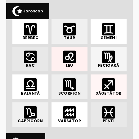
Horoscop
BERBEC
TAUR
GEMENI
RAC
LEU
FECIOARĂ
BALANȚĂ
SCORPION
SĂGETĂTOR
CAPRICORN
VĂRSĂTOR
PEȘTI