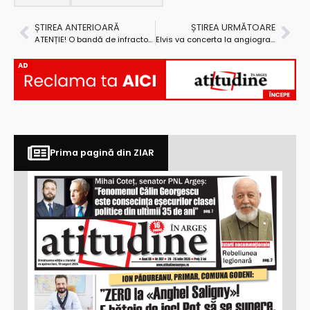
ȘTIREA ANTERIOARĂ
ȘTIREA URMĂTOARE
ATENȚIE! O bandă de infractori colindă, nestingherită, prin Pitești. Ținta – casele de schimb valutar
Elvis va concerta la angiograful Spitalului Județean
AD
Prima pagină din ZIAR