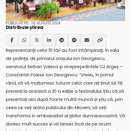
PUBLICAT PE : 20 AUGUST 2014
Distribuie știrea
Reprezentanţii celor 10 tări au fost întâmpinaţi, în sala
de şedinţe, de primarul orașului Ion Georgescu,
senatorul Serban Valeca şi vicepreşedintele CJ Argeş –
Constantin Polexe. Ion Georgescu: ”Vreau, în primul
rând, să vă mulțumesc tuturor celor care ați ținut să fiți
prezenți la această a 31-a ediție a festivalului. Știu că vă
prezentați aici după foarte multă muncă și știu că, prin
ceea ce veți arăta publicului din Mioveni, vă veți
transforma în ambasadori ai ţărilor dumneavoastră. Vă
doresc mult succes și vă lansez încă de pe acum