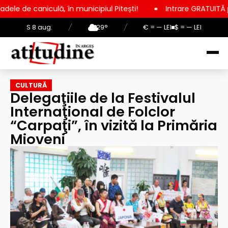
lă, în municipiul Pitești!
Intrare GRATUITĂ pentru copii, ele
S 8 aug.
/
29°
/
€ = — LEI
$ = — LEI
CULTURĂ
Delegaţiile de la Festivalul
Internaţional de Folclor
“Carpaţi”, în vizită la Primăria
Mioveni