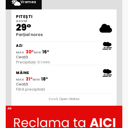
Vremea
PITEȘTI
ACUM
29°
Parțial noros
AZI
30°
16°
MAX
MIN
Ceață
Precipitații: 0.1 mm
MÂINE
31°
18°
MAX
MIN
Ceață
Fără precipitații
Sursă:
Open-Meteo
AD