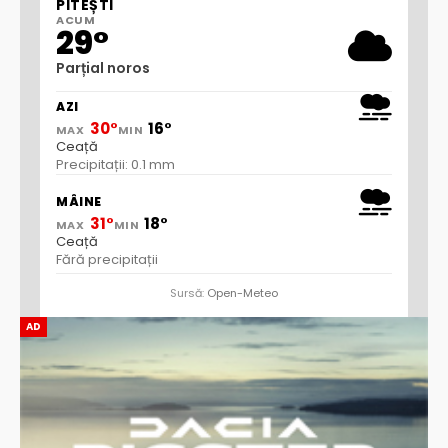
PITEȘTI
ACUM
29°
Parțial noros
AZI
30°
16°
MAX
MIN
Ceață
Precipitații: 0.1 mm
MÂINE
31°
18°
MAX
MIN
Ceață
Fără precipitații
Sursă:
Open-Meteo
AD