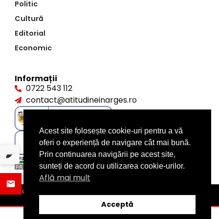
Politic
Cultură
Editorial
Economic
Informații
0722 543 112
contact@atitudineinarges.ro
Acest site folosește cookie-uri pentru a vă
oferi o experiență de navigare cât mai bună.
Prin continuarea navigării pe acest site,
sunteți de acord cu utilizarea cookie-urilor.
Află mai mult
©2026 Atitudine în Argeș. Toate drepturile rezervate
design by
XITE.ro
Acceptă