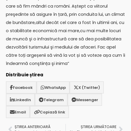
care să fim mândri ca români. Aștept ca viitorul
preşedinte să asigure în țară, prin conduita lui, un climat
de bunăstare,altul decât cel care a fost în ultimii ani, cu
o stabilitate economică mai mare,cu mai multe locuri
de muncă şi o infrastructură care să dea posibilitatea
dezvoltării turismului şi mediului de afaceri. Fac apel
către toți argeșenii să vină la vot și să voteze așa cum îi
îndeamnă conştiința şi inima”
Distribuie știrea
Facebook
WhatsApp
X (Twitter)
LinkedIn
Telegram
Messenger
Email
Copiază link
ȘTIREA ANTERIOARĂ
ȘTIREA URMĂTOARE