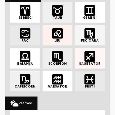
BERBEC
TAUR
GEMENI
RAC
LEU
FECIOARĂ
BALANȚĂ
SCORPION
SĂGETĂTOR
CAPRICORN
VĂRSĂTOR
PEȘTI
Vremea