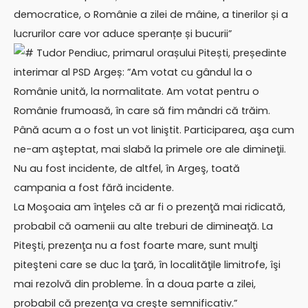
democratice, o Românie a zilei de mâine, a tinerilor și a
lucrurilor care vor aduce speranțe și bucurii”
# Tudor Pendiuc, primarul orașului Pitești, președinte
interimar al PSD Argeș: ”Am votat cu gândul la o
Românie unită, la normalitate. Am votat pentru o
Românie frumoasă, în care să fim mândri că trăim.
Până acum a o fost un vot liniştit. Participarea, aşa cum
ne-am aşteptat, mai slabă la primele ore ale dimineţii.
Nu au fost incidente, de altfel, în Argeş, toată
campania a fost fără incidente.
La Moşoaia am înţeles că ar fi o prezenţă mai ridicată,
probabil că oamenii au alte treburi de dimineaţă. La
Piteşti, prezenţa nu a fost foarte mare, sunt mulţi
piteşteni care se duc la ţară, în localităţile limitrofe, îşi
mai rezolvă din probleme. În a doua parte a zilei,
probabil că prezenţa va creşte semnificativ.”