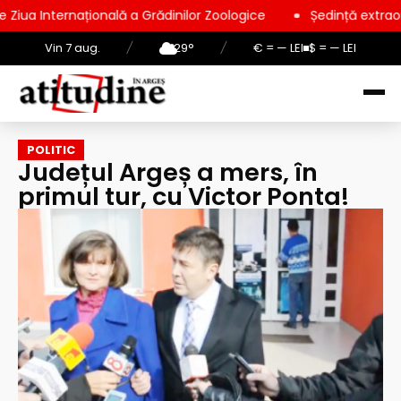
rnațională a Grădinilor Zoologice
Ședință extraordinară la C
Vin 7 aug.
/
29°
/
€ = — LEI
$ = — LEI
POLITIC
Județul Argeș a mers, în
primul tur, cu Victor Ponta!