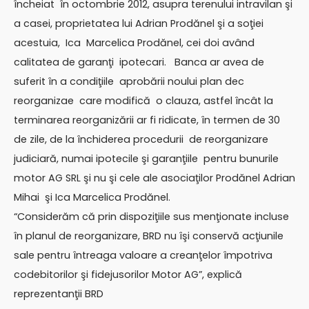
încheiat în octombrie 2012, asupra terenului intravilan şi
a casei, proprietatea lui Adrian Prodănel şi a soţiei
acestuia, Ica Marcelica Prodănel, cei doi având
calitatea de garanţi ipotecari. Banca ar avea de
suferit în a condiţiile aprobării noului plan dec
reorganizae care modifică o clauza, astfel încât la
terminarea reorganizării ar fi ridicate, în termen de 30
de zile, de la închiderea procedurii de reorganizare
judiciară, numai ipotecile şi garanţiile pentru bunurile
motor AG SRL şi nu şi cele ale asociaţilor Prodănel Adrian
Mihai şi Ica Marcelica Prodănel.
“Considerăm că prin dispoziţiile sus menţionate incluse
în planul de reorganizare, BRD nu îşi conservă acţiunile
sale pentru întreaga valoare a creanţelor împotriva
codebitorilor şi fidejusorilor Motor AG”, explică
reprezentanţii BRD