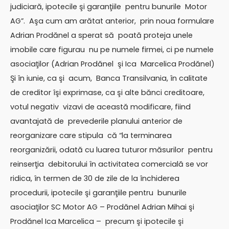
judiciară, ipotecile şi garanţiile pentru bunurile Motor
AG”. Aşa cum am arătat anterior, prin noua formulare
Adrian Prodănel a sperat să poată proteja unele
imobile care figurau nu pe numele firmei, ci pe numele
asociaţilor (Adrian Prodănel şi Ica Marcelica Prodănel)
Şi în iunie, ca şi acum, Banca Transilvania, în calitate
de creditor îşi exprimase, ca şi alte bănci creditoare,
votul negativ vizavi de această modificare, fiind
avantajată de prevederile planului anterior de
reorganizare care stipula că “la terminarea
reorganizării, odată cu luarea tuturor măsurilor pentru
reinserţia debitorului în activitatea comercială se vor
ridica, în termen de 30 de zile de la închiderea
procedurii, ipotecile şi garanţiile pentru bunurile
asociaţilor SC Motor AG – Prodănel Adrian Mihai şi
Prodănel Ica Marcelica – precum şi ipotecile şi