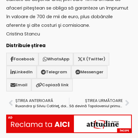
afaceri piteştean se obliga să garanteze un împrumut
în valoare de 700 de mii de euro, plus dobânzile
aferente şi alte costuri şi comisioane.
Cristina Stancu
Distribuie știrea
Facebook
WhatsApp
X (Twitter)
LinkedIn
Telegram
Messenger
Email
Copiază link
ȘTIREA ANTERIOARĂ
ȘTIREA URMĂTOARE
Ruxandra şi Silviu Cotîrleţ, doi artişti uniţi de nevoia de a face ceva ieşit din tipare
Să devină Topoloveniul primul oraș din România reabilitat termic integral?
AD