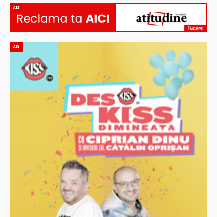
AD
AD