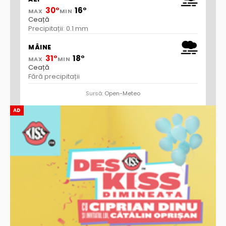
30°
16°
MAX
MIN
Ceață
Precipitații: 0.1 mm
MÂINE
31°
18°
MAX
MIN
Ceață
Fără precipitații
Sursă:
Open-Meteo
AD