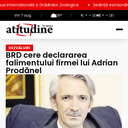
ă a Grădinilor Zoologice
Ședință extraordinară la Consiliul L
Vin 7 aug.
/
29°
/
€ = — LEI
$ = — LEI
DEZVĂLUIRI
BRD cere declararea
falimentului firmei lui Adrian
Prodănel