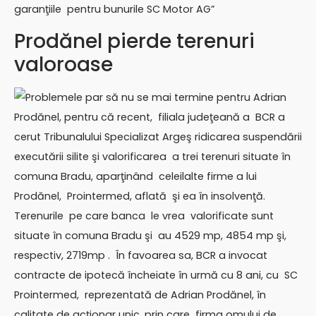
garanţiile pentru bunurile SC Motor AG”
Prodănel pierde terenuri
valoroase
Problemele par să nu se mai termine pentru Adrian
Prodănel, pentru că recent, filiala judeţeană a BCR a
cerut Tribunalului Specializat Argeş ridicarea suspendării
executării silite şi valorificarea a trei terenuri situate în
comuna Bradu, aparţinând celeilalte firme a lui
Prodănel, Prointermed, aflată şi ea în insolvenţă.
Terenurile pe care banca le vrea valorificate sunt
situate în comuna Bradu şi au 4529 mp, 4854 mp şi,
respectiv, 2719mp . În favoarea sa, BCR a invocat
contracte de ipotecă încheiate în urmă cu 8 ani, cu SC
Prointermed, reprezentată de Adrian Prodănel, în
calitate de acţionar unic, prin care firma omului de