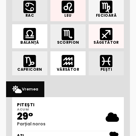
RAC
LEU
FECIOARĂ
BALANȚĂ
SCORPION
SĂGETĂTOR
CAPRICORN
VĂRSĂTOR
PEȘTI
Vremea
PITEȘTI
ACUM
29°
Parțial noros
AZI