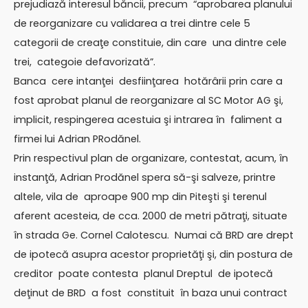
prejudiază interesul băncii, precum “aprobarea planului
de reorganizare cu validarea a trei dintre cele 5
categorii de creaţe constituie, din care una dintre cele
trei, categoie defavorizată”.
Banca cere intanţei desfiinţarea hotărârii prin care a
fost aprobat planul de reorganizare al SC Motor AG şi,
implicit, respingerea acestuia şi intrarea în faliment a
firmei lui Adrian PRodănel.
Prin respectivul plan de organizare, contestat, acum, în
instanţă, Adrian Prodănel spera să-şi salveze, printre
altele, vila de aproape 900 mp din Piteşti şi terenul
aferent acesteia, de cca. 2000 de metri pătraţi, situate
în strada Ge. Cornel Calotescu. Numai că BRD are drept
de ipotecă asupra acestor proprietăţi şi, din postura de
creditor poate contesta planul Dreptul de ipotecă
deţinut de BRD a fost constituit în baza unui contract