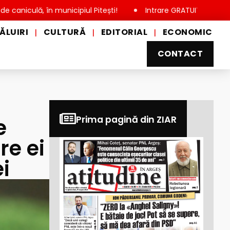
n municipiul Pitești!
Intrare GRATUITĂ pentru copii, elevi ș
ĂLUIRI
CULTURĂ
EDITORIAL
ECONOMIC
|
|
|
CONTACT
e
Prima pagină din ZIAR
re ei
i