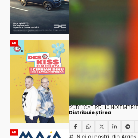
AD
PUBLICAT PE : 10 NOIEMBRIE
Distribuie știrea
AD
# Nici ai noștri, din Argeș