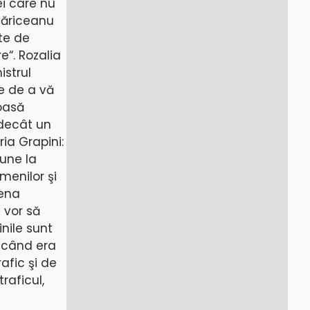
ei care nu
Tăriceanu
ste de
“. Rozalia
istrul
te de a vă
moasă
 decât un
ria Grapini:
bune la
menilor şi
lena
u vor să
nile sunt
a când era
afic şi de
raficul,