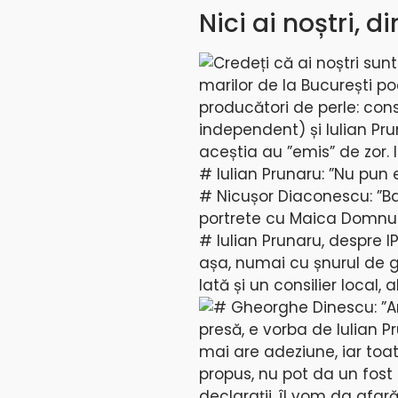
Nici ai noștri, d
Credeți că ai noștri sunt
marilor de la București p
producători de perle: cons
independent) și Iulian Pru
aceștia au ”emis” de zor.
# Iulian Prunaru: ”Nu pun 
# Nicușor Diaconescu: ”Bani
portrete cu Maica Domnul
# Iulian Prunaru, despre I
așa, numai cu șnurul de g
Iată și un consilier local, 
# Gheorghe Dinescu: ”Am
presă, e vorba de Iulian 
mai are adeziune, iar toat
propus, nu pot da un fost
declarații, îl vom da afar