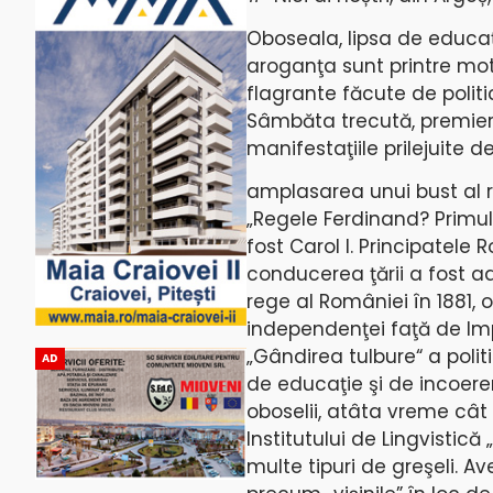
Oboseala, lipsa de educaţ
aroganţa sunt printre moti
flagrante făcute de politic
Sâmbăta trecută, premieru
manifestaţiile prilejuite d
amplasarea unui bust al re
„Regele Ferdinand? Primul 
fost Carol I. Principatel
conducerea ţării a fost ad
rege al României în 1881, 
independenţei faţă de Im
„Gândirea tulbure“ a politi
AD
de educaţie şi de incoerenţ
oboselii, atâta vreme cât n
Institutului de Lingvistic
multe tipuri de greşeli. 