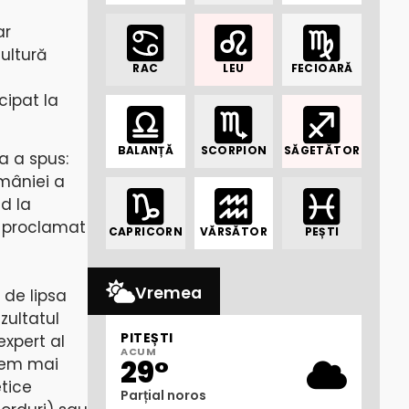
ar
ultură
RAC
LEU
FECIOARĂ
cipat la
BALANȚĂ
SCORPION
SĂGETĂTOR
a a spus:
omâniei a
d la
st proclamat
CAPRICORN
VĂRSĂTOR
PEȘTI
Vremea
e de lipsa
zultatul
PITEȘTI
expert al
ACUM
29°
Avem mai
etice
Parțial noros