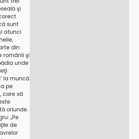
unt trei
seală şi
 corect
că sunt
şi atunci
elie,
arte din
 românii şi
pădia unde
eţi
cu’ la muncă
na pe
a, care să
 este
tă oriunde.
gru: „Pe
ţile de
avrelor