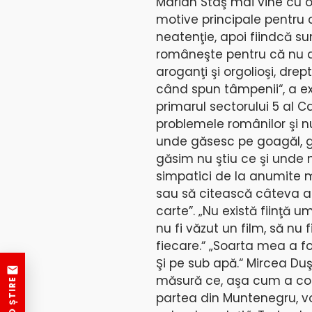
Marian Staş mai vine cu o e
motive principale pentru c
neatenţie, apoi fiindcă su
româneşte pentru că nu au
aroganţi şi orgolioşi, drep
când spun tâmpenii“, a exp
primarul sectorului 5 al 
problemele românilor şi n
unde găsesc pe goagăl, g
găsim nu ştiu ce şi unde 
simpatici de la anumite mi
sau să citească câteva 
carte”. „Nu există fiinţă u
nu fi văzut un film, să nu 
fiecare.“ „Soarta mea a f
Şi pe sub apă.“ Mircea Duş
măsură ce, aşa cum a com
partea din Muntenegru, vo