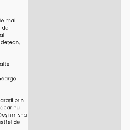
ale mai
 doi
al
udețean,
 alte
 meargă
rații prin
măcar nu
Deși mi s-a
stfel de