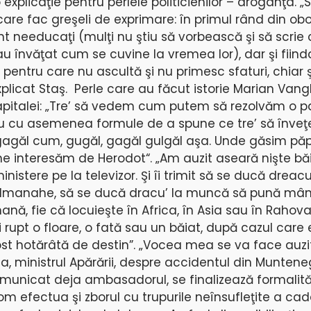
xplicaţie pentru perlele politicienilor – aroganţa. „S
are fac greşeli de exprimare: în primul rând din obo
nt needucaţi (mulţi nu ştiu să vorbească şi să scrie
 învăţat cum se cuvine la vremea lor), dar şi fiind
t pentru care nu ascultă şi nu primesc sfaturi, chiar 
licat Staş. Perle care au făcut istorie Marian Vangh
Capitalei: „Tre’ să vedem cum putem să rezolvăm o p
u cu asemenea formule de a spune ce tre’ să înveţe
agăl cum, gugăl, gagăl gulgăl aşa. Unde găsim pă
ne interesăm de Herodot“. „Am auzit aseară nişte băi
nistere pe la televizor. Şi îi trimit să se ducă drea
almanahe, să se ducă dracu’ la muncă să pună mâ
mană, fie că locuieşte în Africa, în Asia sau în Rahov
fi rupt o floare, o fată sau un băiat, după cazul care
ost hotărâtă de destin”. „Vocea mea se va face auzi
a, ministrul Apărării, despre accidentul din Muntene
unicat deja ambasadorul, se finalizează formalită
m efectua şi zborul cu trupurile neînsufleţite a cad