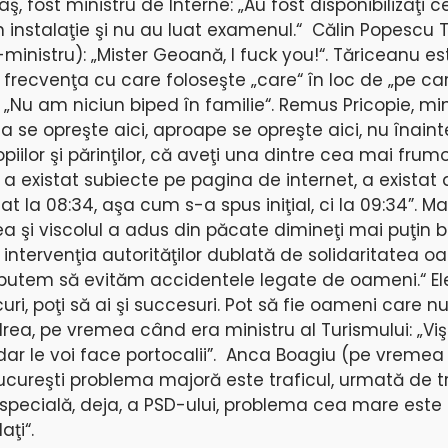
ş, fost ministru de Interne: „Au fost disponibilizaţi c
n instalaţie şi nu au luat examenul.“ Călin Popescu 
-ministru): „Mister Geoană, I fuck you!“. Tăriceanu e
ecvenţa cu care foloseşte „care“ în loc de „pe care
 „Nu am niciun biped în familie“. Remus Pricopie, min
a se opreşte aici, aproape se opreşte aici, nu înain
ilor şi părinţilor, că aveţi una dintre cea mai fru
 a existat subiecte pe pagina de internet, a existat
t la 08:34, aşa cum s-a spus iniţial, ci la 09:34”. Ma
a şi viscolul a adus din păcate dimineţi mai puţin 
intervenţia autorităţilor dublată de solidaritatea oa
 putem să evităm accidentele legate de oameni.“ E
curi, poţi să ai şi succesuri. Pot să fie oameni care n
rea, pe vremea când era ministru al Turismului: „Vişi
, dar le voi face portocalii”. Anca Boagiu (pe vreme
ucureşti problema majoră este traficul, urmată de tr
e specială, deja, a PSD-ului, problema cea mare este t
aţi“.