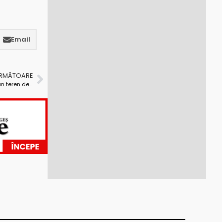
Email
URMĂTOARE
Primăria Piteşti în instanţă cu Montan Star. Miza – un teren de 15.000 mp