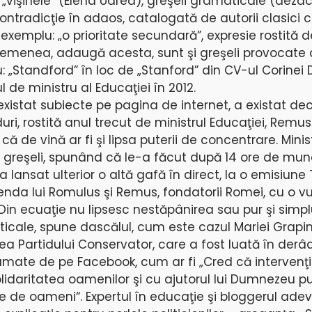
e „vişinele” (Elena Udrea), greşeli gramaticale (deza
 contradicţie în adaos, catalogată de autorii clasici 
exemplu: „o prioritate secundară”, expresie rostită de
 asemenea, adaugă acesta, sunt şi greşeli provocate
: „Standford” în loc de „Stanford” din CV-ul Corinei
 de ministru al Educaţiei în 2012.
existat subiecte pe pagina de internet, a existat de
i, rostită anul trecut de ministrul Educaţiei, Remus 
 de vină ar fi şi lipsa puterii de concentrare. Minist
u greşeli, spunând că le-a făcut după 14 ore de mu
 a lansat ulterior o altă gafă în direct, la o emisiune
enda lui Romulus şi Remus, fondatorii Romei, cu o vu
or Din ecuaţie nu lipsesc nestăpânirea sau pur şi simp
ticale, spune dascălul, cum este cazul Mariei Grapin
a Partidului Conservator, care a fost luată în derâ
amate de pe Facebook, cum ar fi „Cred că intervenţ
solidaritatea oamenilor şi cu ajutorul lui Dumnezeu 
 de oameni“. Expertul în educaţie şi bloggerul adev