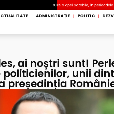
utor și de distribuire a apei potabile, în perioadele de caniculă, î
ACTUALITATE
ADMINISTRAȚIE
POLITIC
DEZV
|
|
|
es, ai noștri sunt! Perl
politicienilor, unii dint
la președinția Românie