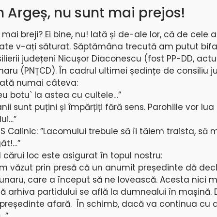
in Argeș, nu sunt mai prejos!
 mai breji? Ei bine, nu! Iată și de-ale lor, că de cele 
oate v-ați săturat. Săptămâna trecută am putut bifa
ilierii județeni Nicușor Diaconescu (fost PP-DD, actu
naru (PNȚCD). În cadrul ultimei ședințe de consiliu j
 Iată numai câteva:
eu botu` la astea cu cultele…”
i sunt puțini și împărțiți fără sens. Parohiile vor lua
ui…”
PS Calinic: ”Lacomului trebuie să îi tăiem traista, să
ât!…”
al cărui loc este asigurat în topul nostru:
 văzut prin presă că un anumit președinte dă decla
Prunaru, care a început să ne lovească. Acesta nici 
ă arhiva partidului se află la dumnealui în mașină. 
 președinte afară. În schimb, dacă va continua cu a
ă…”