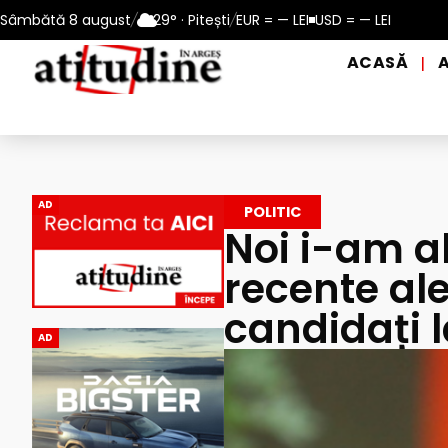
ul Pitești: 10 – 13 august 2026
Sâmbătă 8 august
/
29° · Pitești
/
EUR = — LEI
Reamintire: puncte de prim aj
USD = — LEI
ACASĂ
|
AD
POLITIC
Noi i-am al
recente ale 
candidați 
AD