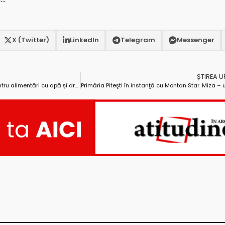
X (Twitter)
LinkedIn
Telegram
Messenger
ȘTIREA 
Contracte de finanțare O.G. 28 pentru alimentări cu apă și drumuri, semnate la C.J. Argeș