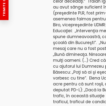
TRIMITE O ȘTIRE
celor decedaţi.“ Traian Iga
au avut sânge suficient î
(preşedinte PLR, fost prim
asemenea faimos pentru fr
Biro, vicepreşedinte UDMR:
Educaţiei: „Intervenţia me
spune dumneavoastră, copi
şcoală din Bucureşti”. „Nu
mesaj care nu a fost posta
„Bună dimineaţa. Ninsoare
mulţi oameni. (…) Cred că 
cu ajutorul lui Dumnezeu
Băsescu: „Poţi să ai şi eşe
vorbesc cu tine”. Elena Ud
acre pentru că sunt roşii
deputat PD-L): „Dacă la B
trafic, în această situaţi
traficul, traficul de candid