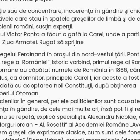
ie sau de concentrare, incoerenţa în gândire şi chi
vele care stau în spatele greşelilor de limbă şi de c
ienii români, susţin experţii.
l Victor Ponta a făcut o gafă la Carei, unde a parti
e Ziua Armatei. Rugat să sprijine
gelui Ferdinand în oraşul din nord-vestul ţării, Pont
rege al României“. Istoric vorbind, primul rege al R
e Române au căpătat numele de România în 1866, cân
us, ca domnitor, principele Carol I, iar acesta a fo
odată cu adoptarea noii Constituţii, după obţinerea
periul Otoman.
cienilor În general, perlele politicienilor sunt cauzat
a în gândire, de cele mai multe ori, însă pot fi şi re
u se repetă, explică specialiştii. Alexandru Nicolae, 
ă „Iorgu Iordan – Al. Rosetti“ al Academiei Române „
Avem greşeli de exprimare clasice, cum sunt cele fon