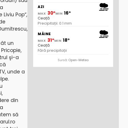
corduri) sau
ca
AZI
30°
16°
MAX
MIN
 Liviu Pop“,
Ceață
 de
Precipitații: 0.1 mm
 Dumitrescu,
MÂINE
31°
18°
MAX
MIN
cât un
Ceață
Pricopie,
Fără precipitații
rul şi-a
Sursă:
Open-Meteo
ncă
 TV, unde a
lpe.
lu
i,
dere din
ia
putem să
arul.ro