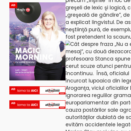
precum „vişinile” în loc d
AD
greşeli de lexic şi logică,
„greşeală de gândire”, de 
a explicat lingvistul. De
neştiinţă pură, de exemplu
fost pretendent la scaunul
Cât despre fraza „Nu a 
mesaj“, cu două dezacordur
profesoara Stanca spune că
cerut scuze atunci pentr
încontinuu. Însă, oficialul
încurcat lupoaica din leg
Aroganţa, viciul oficialil
AD
ignorarea regulilor grama
europarlamentar din parte
AD
cauza postărilor sale agr
autorităţilor dublată de 
evităm accidentele legate