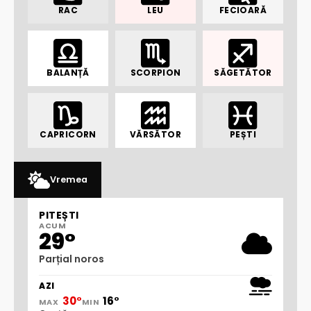
RAC
LEU
FECIOARĂ
BALANȚĂ
SCORPION
SĂGETĂTOR
CAPRICORN
VĂRSĂTOR
PEȘTI
Vremea
PITEȘTI
ACUM
29°
Parțial noros
AZI
30°
16°
MAX
MIN