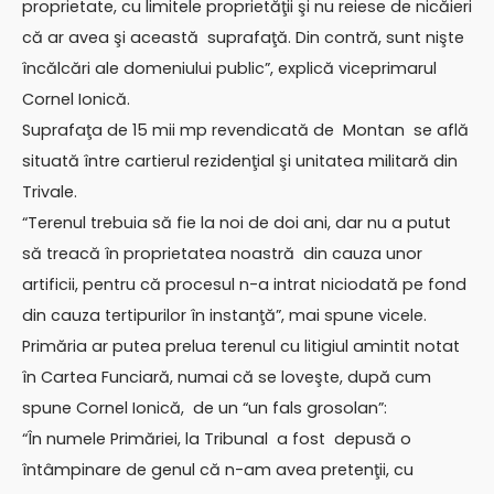
proprietate, cu limitele proprietăţii şi nu reiese de nicăieri
că ar avea şi această suprafaţă. Din contră, sunt nişte
încălcări ale domeniului public”, explică viceprimarul
Cornel Ionică.
Suprafaţa de 15 mii mp revendicată de Montan se află
situată între cartierul rezidenţial şi unitatea militară din
Trivale.
“Terenul trebuia să fie la noi de doi ani, dar nu a putut
să treacă în proprietatea noastră din cauza unor
artificii, pentru că procesul n-a intrat niciodată pe fond
din cauza tertipurilor în instanţă”, mai spune vicele.
Primăria ar putea prelua terenul cu litigiul amintit notat
în Cartea Funciară, numai că se loveşte, după cum
spune Cornel Ionică, de un “un fals grosolan”:
“În numele Primăriei, la Tribunal a fost depusă o
întâmpinare de genul că n-am avea pretenţii, cu