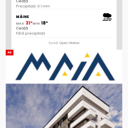
Ceață
Precipitații: 0.1 mm
MÂINE
31°
18°
MAX
MIN
Ceață
Fără precipitații
Sursă:
Open-Meteo
AD