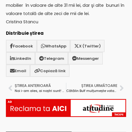
mobilier în valoare de alte 31 mii lei, dar şi alte bunuri în
valoare totală de alte zeci de mii de lei.
Cristina Stancu
Distribuie știrea
Facebook
WhatsApp
X (Twitter)
LinkedIn
Telegram
Messenger
Email
Copiază link
ȘTIREA ANTERIOARĂ
ȘTIREA URMĂTOARE
Noi i-am ales, ai noștri sunt! Perle recente ale politicienilor, unii dintre ei candidați la președinția României
Cătălin Bulf mulțumește votanților PMP
AD