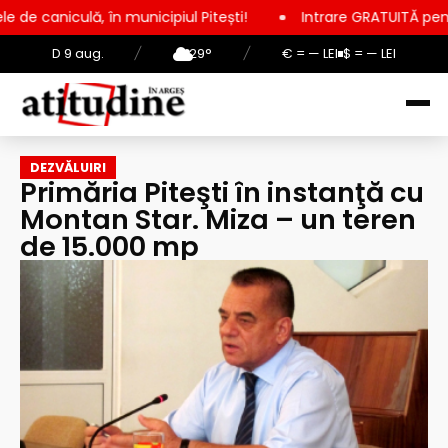
municipiul Pitești!
Intrare GRATUITĂ pentru copii, elevi și s
D 9 aug.
/
29°
/
€ = — LEI
$ = — LEI
DEZVĂLUIRI
Primăria Piteşti în instanţă cu
Montan Star. Miza – un teren
de 15.000 mp