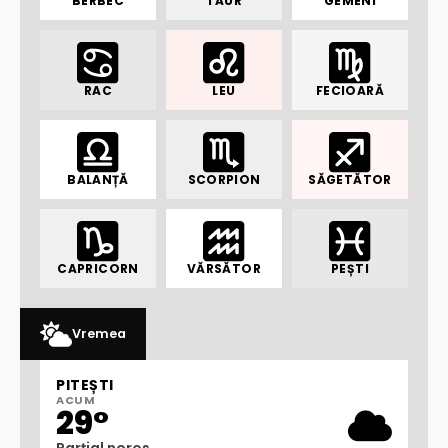
BERBEC
TAUR
GEMENI
RAC
LEU
FECIOARĂ
BALANȚĂ
SCORPION
SĂGETĂTOR
CAPRICORN
VĂRSĂTOR
PEȘTI
Vremea
PITEȘTI
ACUM
29°