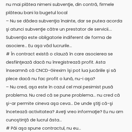
nu mai plătea nimeni subvenţie, din contră, firmele
plăteau bani la bugetul local
– Nu se dădea subvenţia înainte, dar se putea acorda
şi atunci subvenţie către un prestator de servicii….
Subvenţia este obligatorie indiferent de forma de
asociere… Eu aşa văd lucrurile…
# În contract există o clauză în care asocierea se
desfiinţează dacă nu înregistrează profit. Asta
înseamnă că CNCD-Girexim îşi pot lua jucăriile şi să
plece dacă nu fac profit o lună, nu-i aşa?
– Nu cred, aşa este în cazul cel mai pesimist pusă
problema. Nu cred că se pune problema… nu cred că
şi-ar permite cineva aşa ceva… De unde ştiţi că-şi
încetează activitatea? Aveţi vreo informaţie? Eu nu am
cunoştinţă de lucrul ăsta…
# Păi aşa spune contractul, nu eu…