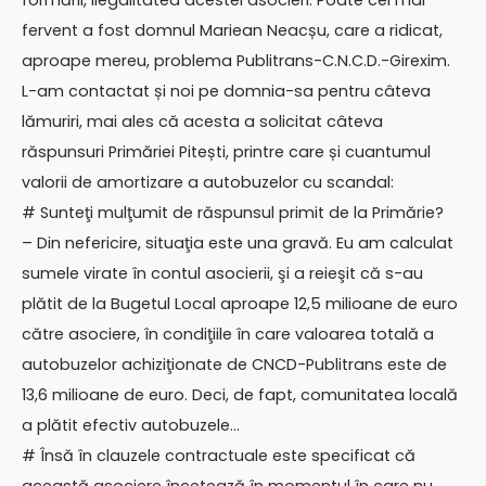
formării, ilegalitatea acestei asocieri. Poate cel mai
fervent a fost domnul Mariean Neacșu, care a ridicat,
aproape mereu, problema Publitrans-C.N.C.D.-Girexim.
L-am contactat și noi pe domnia-sa pentru câteva
lămuriri, mai ales că acesta a solicitat câteva
răspunsuri Primăriei Pitești, printre care și cuantumul
valorii de amortizare a autobuzelor cu scandal:
# Sunteţi mulţumit de răspunsul primit de la Primărie?
– Din nefericire, situaţia este una gravă. Eu am calculat
sumele virate în contul asocierii, şi a reieşit că s-au
plătit de la Bugetul Local aproape 12,5 milioane de euro
către asociere, în condiţiile în care valoarea totală a
autobuzelor achiziţionate de CNCD-Publitrans este de
13,6 milioane de euro. Deci, de fapt, comunitatea locală
a plătit efectiv autobuzele…
# Însă în clauzele contractuale este specificat că