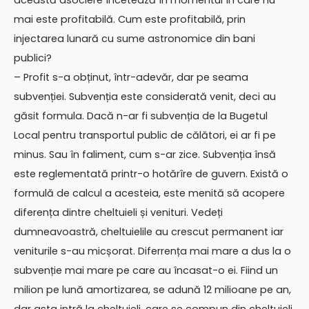
această asociere încetează în momentul în care nu
mai este profitabilă. Cum este profitabilă, prin
injectarea lunară cu sume astronomice din bani
publici?
– Profit s-a obținut, într-adevăr, dar pe seama
subvenției. Subvenția este considerată venit, deci au
găsit formula. Dacă n-ar fi subvenția de la Bugetul
Local pentru transportul public de călători, ei ar fi pe
minus. Sau în faliment, cum s-ar zice. Subvenția însă
este reglementată printr-o hotărîre de guvern. Există o
formulă de calcul a acesteia, este menită să acopere
diferența dintre cheltuieli și venituri. Vedeți
dumneavoastră, cheltuielile au crescut permanent iar
veniturile s-au micșorat. Diferrența mai mare a dus la o
subvenție mai mare pe care au încasat-o ei. Fiind un
milion pe lună amortizarea, se adună 12 milioane pe an,