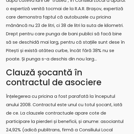
după câteva luni de ”traseu”, în Consiliul Local a apărut
o expertiză venită tocmai de la R.A.R. Brașov, expertiză
care demonstra faptul că autobuzele cu pricina
mănâncă nu 23 de litri, ci 38 de litri la suta de kilometri.
Drept pentru care punga de bani publici să facă bine
să se deschidă mai larg, pentru că stațiile sunt dese în
Pitești și există atâtea curbe, încât fără 38% nu se
poate. Și punga s-a deschis din nou larg…
Clauză șocantă în
contractul de asociere
Înțelegerea cu pricina a fost parafată la începutul
anului 2008. Contractul este unul cu totul șocant, iată
de ce. La clauzele contractuale apare cote de
participare la pierderi și beneficii, și anume: asociantul
24,92% (adică publitrans, firmă a Consiliului Local