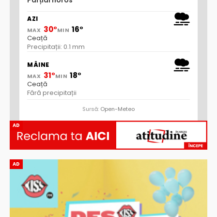
Parțial noros
AZI
30°
16°
MAX
MIN
Ceață
Precipitații: 0.1 mm
MÂINE
31°
18°
MAX
MIN
Ceață
Fără precipitații
Sursă:
Open-Meteo
AD
AD