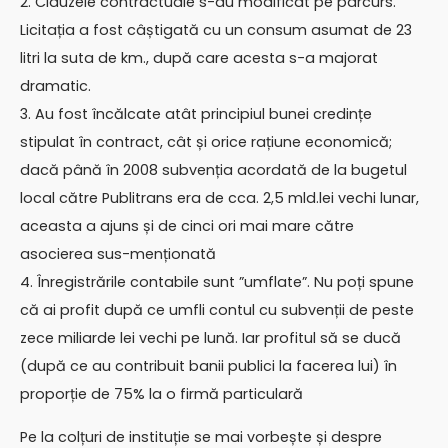
2. Clauzele contractuale s-au modificat pe parcurs.
Licitația a fost câștigată cu un consum asumat de 23
litri la suta de km., după care acesta s-a majorat
dramatic.
3. Au fost încălcate atât principiul bunei credințe
stipulat în contract, cât și orice rațiune economică;
dacă până în 2008 subvenția acordată de la bugetul
local către Publitrans era de cca. 2,5 mld.lei vechi lunar,
aceasta a ajuns și de cinci ori mai mare către
asocierea sus-menționată
4. Înregistrările contabile sunt ”umflate”. Nu poți spune
că ai profit după ce umfli contul cu subvenții de peste
zece miliarde lei vechi pe lună. Iar profitul să se ducă
(după ce au contribuit banii publici la facerea lui) în
proporție de 75% la o firmă particulară
Pe la colțuri de instituție se mai vorbește și despre