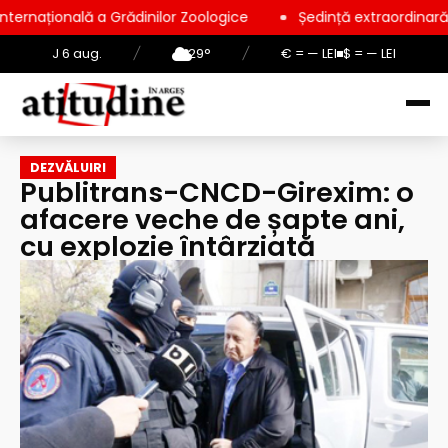
lă a Grădinilor Zoologice
Ședință extraordinară la Consiliul
J 6 aug.
/
29°
/
€ = — LEI
$ = — LEI
DEZVĂLUIRI
Publitrans-CNCD-Girexim: o
afacere veche de șapte ani,
cu explozie întârziată