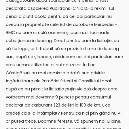
Câștigătoare, după scandaluri cu iz penal, a fost
declarată asocierea Publitrans-C.N.C.D.-Girexim. Izul
penal a plutit acolo pentru că cei doi particulari nu
aveau în proprietate cele 80 de autobuze Mercedes-
BMC cu care circulă oamenii și acum, ci tocmai le
achiziționau în leasing. Drept pentru care la licitație, ca
să fie legal, ar fi trebuit să se prezinte firma de leasing
sau, după caz, banca, nicidecum cei doi particulari care
erau numai utilizatori ai autobuzelor. În fine…
Câștigătorii au mai comis-o odată, sub privirile
îngăduitoare ale Primăriei Pitești și Consiliului Local:
după ce au primit la licitația puțin viciată despre care
vorbeam mai devreme 9 puncte pentru consumul
declarat de carburant (23 de litri la 100 de km.), ce
credeți că s-a întâmplat? Pentru că nici prin gând nu v-
ar putea trece, Doamne ferește, vă spunem noi. Ei bine,