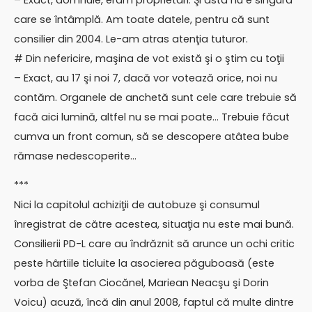
– Exact, domnule, eram proprietari. Şi asta nu e singura
care se întâmplă. Am toate datele, pentru că sunt
consilier din 2004. Le-am atras atenţia tuturor.
# Din nefericire, maşina de vot există şi o ştim cu toţii
– Exact, au 17 şi noi 7, dacă vor votează orice, noi nu
contăm. Organele de anchetă sunt cele care trebuie să
facă aici lumină, altfel nu se mai poate… Trebuie făcut
cumva un front comun, să se descopere atâtea bube
rămase nedescoperite…
***
Nici la capitolul achiziţii de autobuze şi consumul
înregistrat de către acestea, situaţia nu este mai bună.
Consilierii PD-L care au îndrăznit să arunce un ochi critic
peste hârtiile ticluite la asocierea păguboasă (este
vorba de Ştefan Ciocănel, Mariean Neacşu şi Dorin
Voicu) acuză, încă din anul 2008, faptul că multe dintre