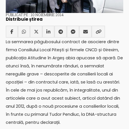
PUBLICAT PE : 10 NOIEMBRIE 2014
Distribuie știrea
La semnarea păgubosului contract de asociere dintre
firma Consiliului Local Pitești și firmele CNCD și Girexim,
publicația Atitudine în Argeș abia apucase să apară. De
atunci însă, în nenumărate rânduri, a semnalat
neregulile grave – descoperite de consilierii locali ai
opoziției – din contractul care, iată, se lasă cu arestări.
În cele de mai jos republicăm, în integralitate, unul din
articolele care a avut acest subiect, articol datând din
anul 2012, după o nouă procesiune a consilierilor locali,
în frunte cu primarul Tudor Pendiuc, la DNA-structura
centrală, pentru declarații.