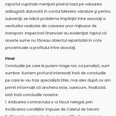
raportul cuprinde menţiuni privind taxa pe valoarea
adăugată datorată în contul biletelor vândute şi pentru
subvenţii, se ridică problema împărţirii între asociaţi a
veniturilor realizate din casarea unor mijloace de
transport. Inspectorii financiari au evidenţiat faptul că
aceste sume nu făceau obiectul repartizării în cote
procentuale a profitului între asociaţi.
Final
Concluziile pe care le putem trage noi, ca jurnaliști, sunt
sumbre. Suntem profund interesați însă de concluziile
pe care le-au tras specialiștii DNA, mai ales după ce am
primit informații că ancheta este, oarecum, finalizată.
Iată însă concluziile noastre:
1. Atribuirea contractului s-a făcut nelegal, prin
încălcarea condițiilor impuse de Caietul de Sarcini