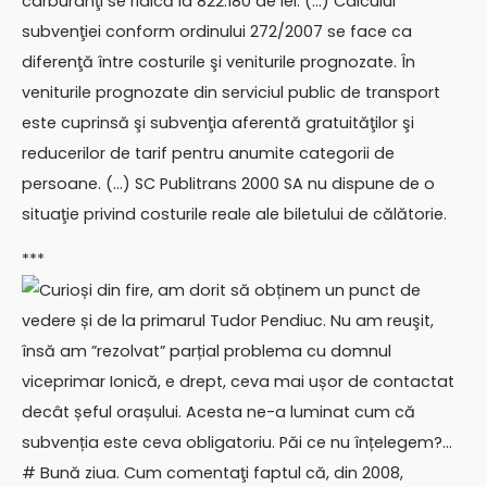
carburanţi se ridică la 822.180 de lei. (…) Calculul
subvenţiei conform ordinului 272/2007 se face ca
diferenţă între costurile şi veniturile prognozate. În
veniturile prognozate din serviciul public de transport
este cuprinsă şi subvenţia aferentă gratuităţilor şi
reducerilor de tarif pentru anumite categorii de
persoane. (…) SC Publitrans 2000 SA nu dispune de o
situaţie privind costurile reale ale biletului de călătorie.
***
Curioși din fire, am dorit să obținem un punct de
vedere și de la primarul Tudor Pendiuc. Nu am reuşit,
însă am ”rezolvat” parțial problema cu domnul
viceprimar Ionică, e drept, ceva mai ușor de contactat
decât șeful orașului. Acesta ne-a luminat cum că
subvenția este ceva obligatoriu. Păi ce nu înțelegem?…
# Bună ziua. Cum comentaţi faptul că, din 2008,