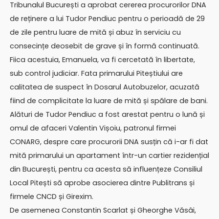
Tribunalul București a aprobat cererea procurorilor DNA
de reținere a lui Tudor Pendiuc pentru o perioadă de 29
de zile pentru luare de mită și abuz în serviciu cu
consecințe deosebit de grave și în formă continuată.
Fiica acestuia, Emanuela, va fi cercetată în libertate,
sub control judiciar. Fata primarului Piteștiului are
calitatea de suspect în Dosarul Autobuzelor, acuzată
fiind de complicitate la luare de mită și spălare de bani.
Alături de Tudor Pendiuc a fost arestat pentru o lună și
omul de afaceri Valentin Vișoiu, patronul firmei
CONARG, despre care procurorii DNA susțin că i-ar fi dat
mită primarului un apartament într-un cartier rezidențial
din București, pentru ca acesta să influențeze Consiliul
Local Pitești să aprobe asocierea dintre Publitrans și
firmele CNCD și Girexim.
De asemenea Constantin Scarlat și Gheorghe Văsâi,