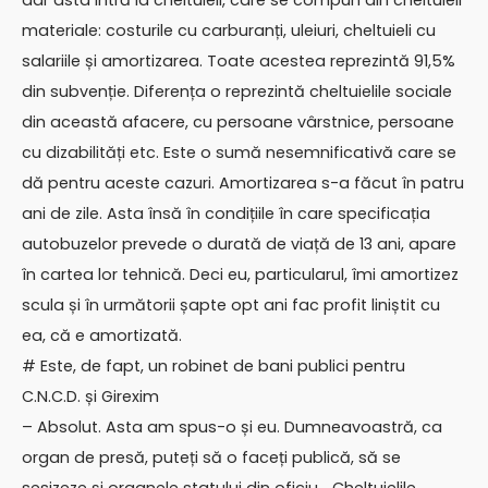
dar asta intră la cheltuieli, care se compun din cheltuieli
materiale: costurile cu carburanți, uleiuri, cheltuieli cu
salariile și amortizarea. Toate acestea reprezintă 91,5%
din subvenție. Diferența o reprezintă cheltuielile sociale
din această afacere, cu persoane vârstnice, persoane
cu dizabilități etc. Este o sumă nesemnificativă care se
dă pentru aceste cazuri. Amortizarea s-a făcut în patru
ani de zile. Asta însă în condițiile în care specificația
autobuzelor prevede o durată de viață de 13 ani, apare
în cartea lor tehnică. Deci eu, particularul, îmi amortizez
scula și în următorii șapte opt ani fac profit liniștit cu
ea, că e amortizată.
# Este, de fapt, un robinet de bani publici pentru
C.N.C.D. și Girexim
– Absolut. Asta am spus-o și eu. Dumneavoastră, ca
organ de presă, puteți să o faceți publică, să se