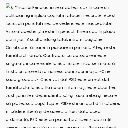
# ”Fiica lui Pendiuc este al doilea caz în care un
politician îşi implică copilul în afaceri necurate. Acest
lucru, din punctul meu de vedere, este inacceptabil.
Viitorul acestei ţări este în pericol. Tinerii cad în plasa
părinţilor. Ascultăndu-şi tatăl, intră în puşcărie.
Omul care rămâne în picioare în primăria Piteşti este
turnătorul Ionică. Contractul cu autobuzele este
singurul pe care vicele Ionică nu are nicio semnătură.
Există un proverb românesc care spune aşa: «Cine
sapă groapa…» Orice vot dat PSD este un vot dat
turnătorului Ionică. Eu nu am informaţii, este doar fler.
Justiţia este independentă să-şi facă treba şi fiecare
să plătească după fapte. PSD este un partid în cădere,
în cădere liberă şi de aceea a fost dată acea
ordonanţă. PSD este un partid fără lideri şi au simţit
nevoia de această migraţie de primari. S-au protejat