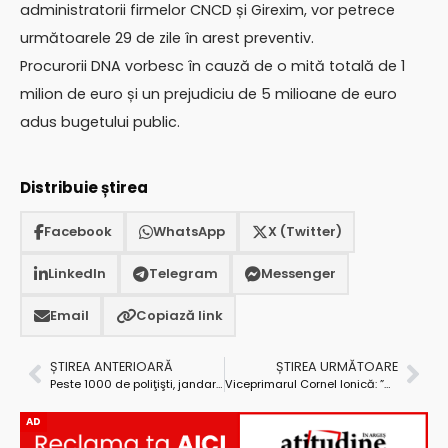
administratorii firmelor CNCD și Girexim, vor petrece
următoarele 29 de zile în arest preventiv.
Procurorii DNA vorbesc în cauză de o mită totală de 1
milion de euro și un prejudiciu de 5 milioane de euro
adus bugetului public.
Distribuie știrea
Facebook
WhatsApp
X (Twitter)
LinkedIn
Telegram
Messenger
Email
Copiază link
ȘTIREA ANTERIOARĂ
ȘTIREA URMĂTOARE
Peste 1000 de poliţişti, jandarmi şi angajaţi ai ISU vor fi mobilizaţi pentru prevenirea incidentelor electorale
Viceprimarul Cornel Ionică: ”Cred că este vorba de exces de zel din partea procurorilor
AD