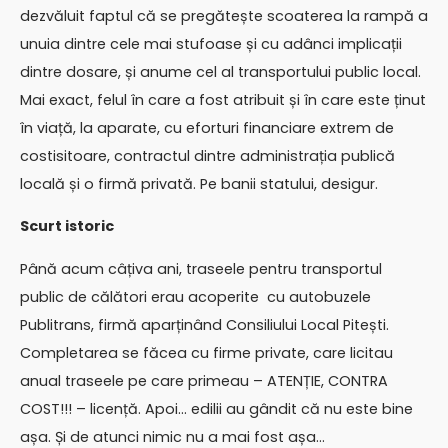
dezvăluit faptul că se pregătește scoaterea la rampă a
unuia dintre cele mai stufoase și cu adânci implicații
dintre dosare, și anume cel al transportului public local.
Mai exact, felul în care a fost atribuit și în care este ținut
în viață, la aparate, cu eforturi financiare extrem de
costisitoare, contractul dintre administrația publică
locală și o firmă privată. Pe banii statului, desigur.
Scurt istoric
Până acum câțiva ani, traseele pentru transportul
public de călători erau acoperite cu autobuzele
Publitrans, firmă aparținând Consiliului Local Pitești.
Completarea se făcea cu firme private, care licitau
anual traseele pe care primeau – ATENȚIE, CONTRA
COST!!! – licență. Apoi… edilii au gândit că nu este bine
așa. Și de atunci nimic nu a mai fost așa…