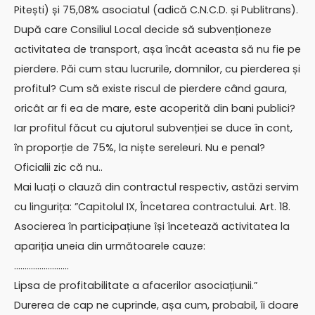
Pitești) și 75,08% asociatul (adică C.N.C.D. și Publitrans).
După care Consiliul Local decide să subvenționeze
activitatea de transport, așa încât aceasta să nu fie pe
pierdere. Păi cum stau lucrurile, domnilor, cu pierderea și
profitul? Cum să existe riscul de pierdere când gaura,
oricât ar fi ea de mare, este acoperită din bani publici?
Iar profitul făcut cu ajutorul subvenției se duce în cont,
în proporție de 75%, la niște sereleuri. Nu e penal?
Oficialii zic că nu..
Mai luați o clauză din contractul respectiv, astăzi servim
cu lingurița: ”Capitolul IX, Încetarea contractului. Art. 18.
Asocierea în participațiune își încetează activitatea la
apariția uneia din următoarele cauze:
……………………..
Lipsa de profitabilitate a afacerilor asociațiunii.”
Durerea de cap ne cuprinde, așa cum, probabil, îi doare