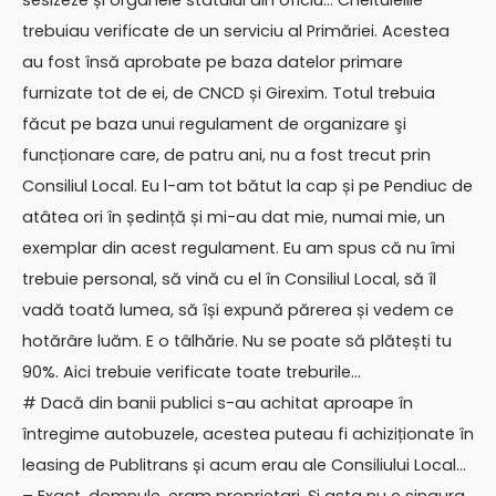
sesizeze și organele statului din oficiu… Cheltuielile
trebuiau verificate de un serviciu al Primăriei. Acestea
au fost însă aprobate pe baza datelor primare
furnizate tot de ei, de CNCD și Girexim. Totul trebuia
făcut pe baza unui regulament de organizare şi
funcționare care, de patru ani, nu a fost trecut prin
Consiliul Local. Eu l-am tot bătut la cap și pe Pendiuc de
atâtea ori în ședință și mi-au dat mie, numai mie, un
exemplar din acest regulament. Eu am spus că nu îmi
trebuie personal, să vină cu el în Consiliul Local, să îl
vadă toată lumea, să își expună părerea și vedem ce
hotărâre luăm. E o tâlhărie. Nu se poate să plătești tu
90%. Aici trebuie verificate toate treburile…
# Dacă din banii publici s-au achitat aproape în
întregime autobuzele, acestea puteau fi achiziționate în
leasing de Publitrans și acum erau ale Consiliului Local…