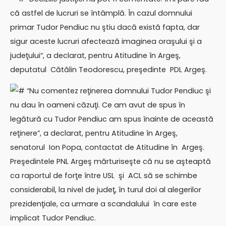
că astfel de lucruri se întâmplă. În cazul domnului
primar Tudor Pendiuc nu ştiu dacă există fapta, dar
sigur aceste lucruri afectează imaginea oraşului şi a
judeţului“, a declarat, pentru Atitudine în Argeş,
deputatul Cătălin Teodorescu, preşedinte PDL Argeş.
# “Nu comentez reţinerea domnului Tudor Pendiuc şi
nu dau în oameni căzuţi. Ce am avut de spus în
legătură cu Tudor Pendiuc am spus înainte de această
reţinere”, a declarat, pentru Atitudine în Argeş,
senatorul Ion Popa, contactat de Atitudine în Argeş.
Preşedintele PNL Argeş mărturiseşte că nu se aşteaptă
ca raportul de forţe între USL şi ACL să se schimbe
considerabil, la nivel de judeţ, în turul doi al alegerilor
prezidenţiale, ca urmare a scandalului în care este
implicat Tudor Pendiuc.