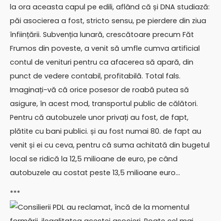
la ora aceasta capul pe edili, aflând că și DNA studiază:
păi asocierea a fost, stricto sensu, pe pierdere din ziua
înființării. Subvenția lunară, crescătoare precum Făt
Frumos din poveste, a venit să umfle cumva artificial
contul de venituri pentru ca afacerea să apară, din
punct de vedere contabil, profitabilă. Total fals.
Imaginați-vă că orice posesor de roabă putea să
asigure, în acest mod, transportul public de călători.
Pentru că autobuzele unor privați au fost, de fapt,
plătite cu bani publici. și au fost numai 80. de fapt au
venit și ei cu ceva, pentru că suma achitată din bugetul
local se ridică la 12,5 milioane de euro, pe când
autobuzele au costat peste 13,5 milioane euro…
***
Consilierii PDL au reclamat, încă de la momentul