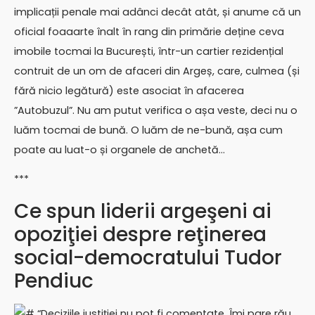
implicații penale mai adânci decât atât, și anume că un
oficial foaaarte înalt în rang din primărie deține ceva
imobile tocmai la București, într-un cartier rezidențial
contruit de un om de afaceri din Argeș, care, culmea (și
fără nicio legătură) este asociat în afacerea
”Autobuzul”. Nu am putut verifica o așa veste, deci nu o
luăm tocmai de bună. O luăm de ne-bună, așa cum
poate au luat-o și organele de anchetă…
***
Ce spun liderii argeşeni ai
opoziţiei despre reţinerea
social-democratului Tudor
Pendiuc
# “Deciziile justiţiei nu pot fi comentate. Îmi pare rău