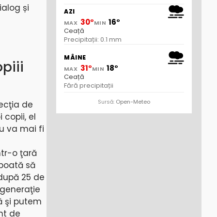
ialog și
AZI
30°
16°
MAX
MIN
Ceață
Precipitații: 0.1 mm
MÂINE
piii
31°
18°
MAX
MIN
Ceață
Fără precipitații
Sursă:
Open-Meteo
ecţia de
 copii, el
u va mai fi
tr-o ţară
 poată să
 după 25 de
o generaţie
ă şi putem
nt de