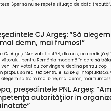
eze. Sper să nu se repete situaţia de data trecută”.
reşedintele CJ Argeş: ”Să alegem
 mai demn, mai frumos!”
le CJ Argeş: “Am votat astăzi, din nou, cu credinţă şi
iitorului, pentru România modernă în care să trăia
or veni. Am votat cu convingere deplină pentru copiii 
propus să realizez pentru ei să se şi înfăptuiască. V
 alegem să trăim mai bine, mai demn, mai frumos!
opa, preşedintele PNL Argeş: ”A
etenţa autorităţilor în organi
răinatate”