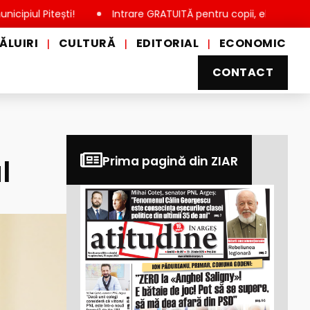
ti!
Intrare GRATUITĂ pentru copii, elevi și studenți, de Ziua
ĂLUIRI
CULTURĂ
EDITORIAL
ECONOMIC
|
|
|
CONTACT
l
Prima pagină din ZIAR