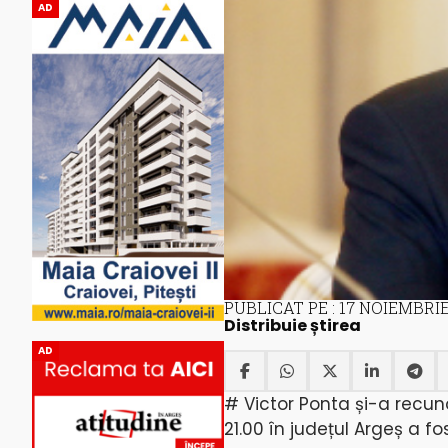
AD
PUBLICAT PE : 17 NOIEMBRIE
Distribuie știrea
AD
# Victor Ponta și-a recun
21.00 în județul Argeș a f