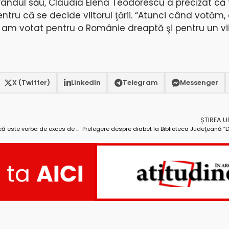
rândul său, Claudia Elena Teodorescu a precizat că f
ntru că se decide viitorul ţării. “Atunci când votăm
 am votat pentru o Românie dreaptă şi pentru un vi
X (Twitter)
LinkedIn
Telegram
Messenger
ȘTIREA 
Viceprimarul Cornel Ionică: ”Cred că este vorba de exces de zel din partea procurorilor