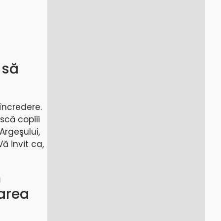
 să
 încredere.
scă copiii
Argeşului,
ă invit ca,
m
zarea