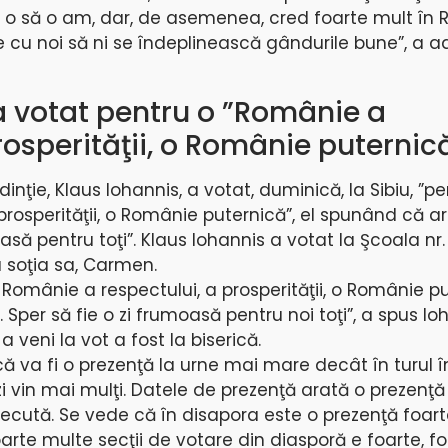
 o să o am, dar, de asemenea, cred foarte mult în 
 cu noi să ni se îndeplinească gândurile bune”, a 
a votat pentru o ”Românie a
rosperităţii, o Românie puternic
nţie, Klaus Iohannis, a votat, duminică, la Sibiu, ”pe
rosperităţii, o Românie puternică”, el spunând că ar
asă pentru toţi”. Klaus Iohannis a votat la Şcoala nr. 
 soţia sa, Carmen.
Românie a respectului, a prosperităţii, o Românie pu
 Sper să fie o zi frumoasă pentru noi toţi”, a spus Io
 veni la vot a fost la biserică.
 va fi o prezenţă la urne mai mare decât în turul în
zi vin mai mulţi. Datele de prezenţă arată o prezenţ
cută. Se vede că în disapora este o prezenţă foar
rte multe secţii de votare din diasporă e foarte, f