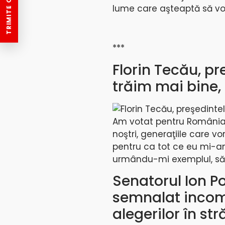
TRIMITE O ȘTIRE
lume care aşteaptă să vot
***
Florin Tecău, p
trăim mai bine,
Florin Tecău, preşedinte
Am votat pentru România v
noştri, generaţiile care v
pentru ca tot ce eu mi-am 
urmându-mi exemplul, să
Senatorul Ion P
semnalat incomp
alegerilor în st