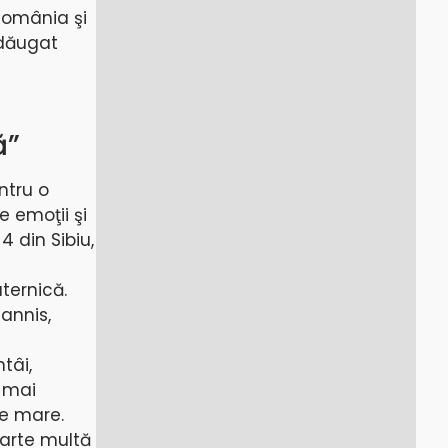
România şi
adăugat
ă”
ntru o
e emoţii şi
4 din Sibiu,
ternică.
hannis,
tâi,
ă mai
te mare.
oarte multă