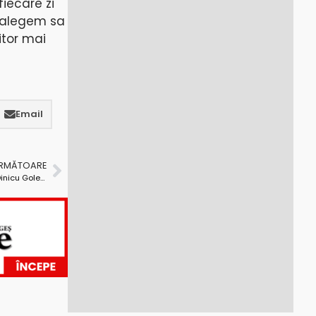
iecare zi
, alegem sa
itor mai
Email
URMĂTOARE
Prelegere despre diabet la Biblioteca Judeţeană ”Dinicu Golescu” Argeş