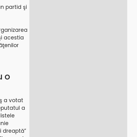
n partid şi
organizarea
şi acestia
ţenilor
u o
ş a votat
eputatul a
istele
ânie
i dreaptă”