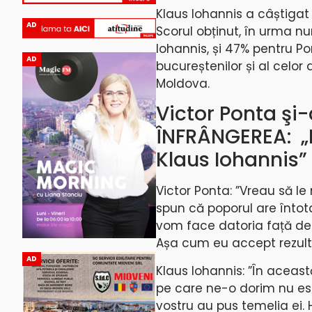
Klaus Iohannis a câștigat a
AD
Scorul obținut, în urma n
Iohannis, și 47% pentru Po
AD
bucureștenilor și al celor
Moldova.
Victor Ponta şi
ÎNFRÂNGEREA: „L
Klaus Iohannis”
Victor Ponta: ”Vreau să le
spun că poporul are întot
vom face datoria față de
Așa cum eu accept rezulta
AD
Klaus Iohannis: ”În aceas
pe care ne-o dorim nu este
vostru au pus temelia ei.