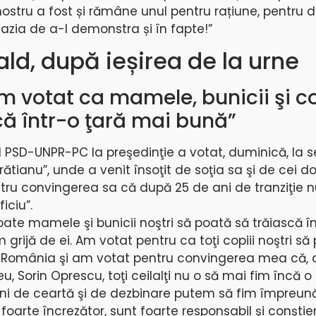
 nostru a fost și rămâne unul pentru rațiune, pentru d
azia de a-l demonstra și în fapte!”
cald, după ieșirea de la urne
m votat ca mamele, bunicii şi co
că într-o ţară mai bună”
l PSD-UNPR-PC la preşedinţie a votat, duminică, la s
ătianu”, unde a venit însoţit de soţia sa şi de cei doi
ru convingerea sa că după 25 de ani de tranziţie n
ificiu”.
ate mamele şi bunicii noştri să poată să trăiască în
grijă de ei. Am votat pentru ca toţi copiii noştri să
 în România şi am votat pentru convingerea mea că,
eu, Sorin Oprescu, toţi ceilalţi nu o să mai fim încă 
ani de ceartă şi de dezbinare putem să fim împreun
 foarte încrezător, sunt foarte responsabil şi conştie