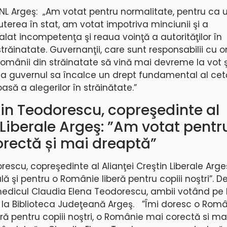
NL Argeş: „Am votat pentru normalitate, pentru ca u
terea în stat, am votat impotriva minciunii şi a
lat incompetenţa şi reaua voinţă a autorităţilor în
străinatate. Guvernanţii, care sunt responsabilii cu 
e românii din străinatate să vină mai devreme la vot 
ca guvernul sa încalce un drept fundamental al cetă
să a alegerilor în străinătate.”
in Teodorescu, copreşedinte al
 Liberale Argeş: ”Am votat pentr
rectă și mai dreaptă”
escu, copreşedinte al Alianţei Creştin Liberale Arge
 şi pentru o Românie liberă pentru copiii noştri”. D
 medicul Claudia Elena Teodorescu, ambii votând pe l
e la Biblioteca Judeţeană Argeş. ”Îmi doresc o Rom
ră pentru copiii noştri, o Românie mai corectă si ma