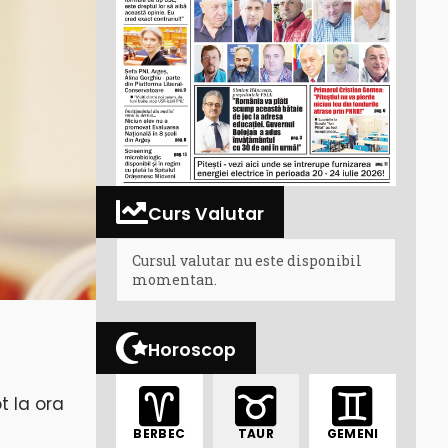
Curs Valutar
Cursul valutar nu este disponibil
momentan.
Horoscop
t la ora
BERBEC
TAUR
GEMENI