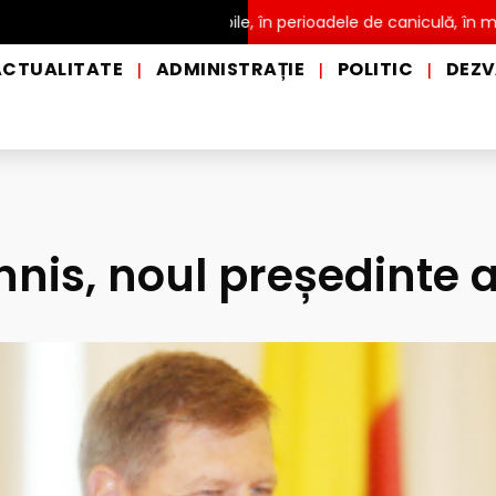
ire a apei potabile, în perioadele de caniculă, în municipiul Piteș
ACTUALITATE
ADMINISTRAȚIE
POLITIC
DEZV
|
|
|
nis, noul președinte a