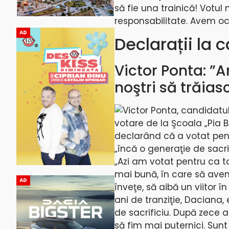
să fie una trainică! Votul
responsabilitate. Avem oc
AD
Declarații la 
Victor Ponta: ”A
noştri să trăias
Victor Ponta, candidatu
votare de la Şcoala „Pia Br
declarând că a votat pent
„încă o generaţie de sacr
„Azi am votat pentru ca to
mai bună, în care să avem 
AD
înveţe, să aibă un viitor
ani de tranziţie, Daciana, 
de sacrificiu. După zece 
să fim mai puternici. Sunt