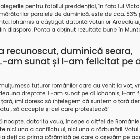
legerile pentru fotoliul prezidențial, în fața lui Victo
umărătorilor paralele de duminică, este de cca. 53%
nta. Iohannis a câștigat datorită voturilor Ardealului
 din diaspora. Ponta a obținut rezultate bune în Munt
-a recunoscut, duminică seara,
-am sunat și l-am felicitat pe
 mulțumesc tuturor românilor care au venit la vot, v
deauna dreptate. L-am sunat pe dl Iohannis, l-am fe
 țară, îmi doresc să înțelegem că suntem o țară de
tul, să accepte și cei care protestează”
tă noapte, datorită vouă, începe o altfel de Români
 nici una a conflictului, nici una a răzbunării. Votul
 Haideți ca prima cărămidă pe care o așezăm pe ace