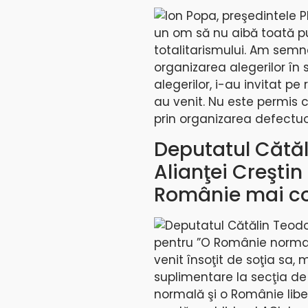
Ion Popa, preşedintele P
un om să nu aibă toată pu
totalitarismului. Am semna
organizarea alegerilor în 
alegerilor, i-au invitat p
au venit. Nu este permis 
prin organizarea defectuoa
Deputatul Cătăl
Alianţei Creştin
Românie mai co
Deputatul Cătălin Teodor
pentru ”O Românie normală
venit însoţit de soţia sa,
suplimentare la secţia d
normală şi o Românie libe