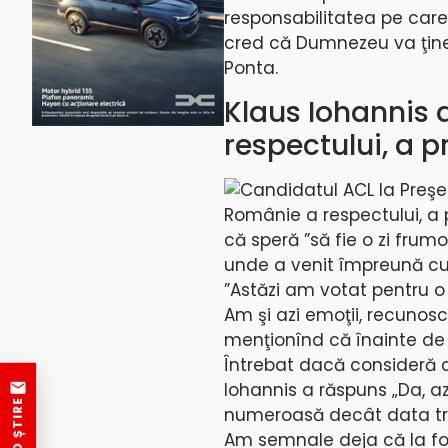
responsabilitatea pe care
cred că Dumnezeu va ţine
Ponta.
Klaus Iohannis 
respectului, a p
Candidatul ACL la Preşedi
Românie a respectului, a p
că speră ”să fie o zi frumo
unde a venit împreună cu
”Astăzi am votat pentru o 
Am şi azi emoţii, recunosc.
menţionînd că înainte de a
Întrebat dacă consideră că
Iohannis a răspuns „Da, a
numeroasă decât data tre
Am semnale deja că la foa