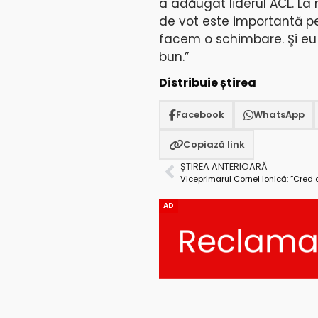
a adăugat liderul ACL. La 
de vot este importantă pe
facem o schimbare. Şi eu
bun.”
Distribuie știrea
Facebook
WhatsApp
Copiază link
ȘTIREA ANTERIOARĂ
AD