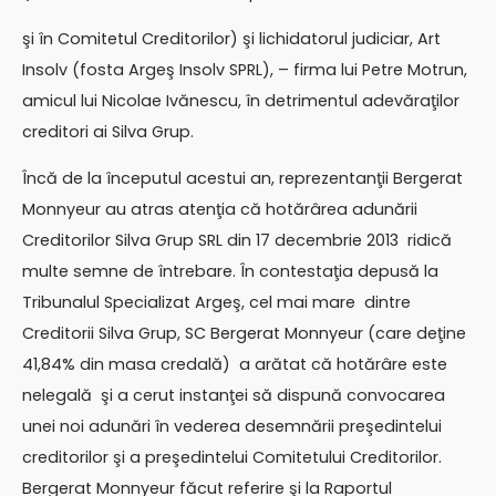
şi în Comitetul Creditorilor) şi lichidatorul judiciar, Art
Insolv (fosta Argeş Insolv SPRL), – firma lui Petre Motrun,
amicul lui Nicolae Ivănescu, în detrimentul adevăraţilor
creditori ai Silva Grup.
Încă de la începutul acestui an, reprezentanţii Bergerat
Monnyeur au atras atenţia că hotărârea adunării
Creditorilor Silva Grup SRL din 17 decembrie 2013 ridică
multe semne de întrebare. În contestaţia depusă la
Tribunalul Specializat Argeş, cel mai mare dintre
Creditorii Silva Grup, SC Bergerat Monnyeur (care deţine
41,84% din masa credală) a arătat că hotărâre este
nelegală şi a cerut instanţei să dispună convocarea
unei noi adunări în vederea desemnării preşedintelui
creditorilor şi a preşedintelui Comitetului Creditorilor.
Bergerat Monnyeur făcut referire şi la Raportul