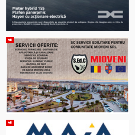
AD
AD