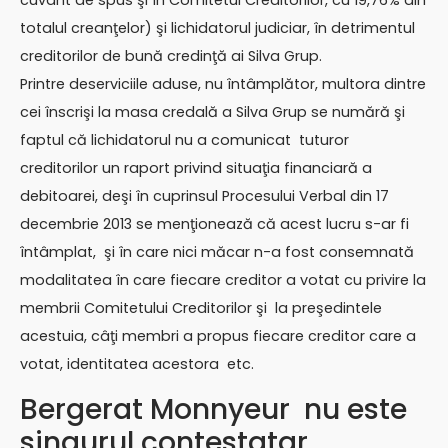
cuvânt de spus şi în Comitetul Creditorilor, cu 19,76% din
totalul creanţelor) şi lichidatorul judiciar, în detrimentul
creditorilor de bună credinţă ai Silva Grup.
Printre deserviciile aduse, nu întâmplător, multora dintre
cei înscrişi la masa credală a Silva Grup se numără şi
faptul că lichidatorul nu a comunicat tuturor
creditorilor un raport privind situaţia financiară a
debitoarei, deşi în cuprinsul Procesului Verbal din 17
decembrie 2013 se menţionează că acest lucru s-ar fi
întâmplat, şi în care nici măcar n-a fost consemnată
modalitatea în care fiecare creditor a votat cu privire la
membrii Comitetului Creditorilor şi la preşedintele
acestuia, câţi membri a propus fiecare creditor care a
votat, identitatea acestora etc.
Bergerat Monnyeur nu este
singurul contestatar