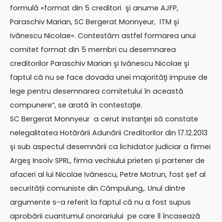
formulă «format din 5 creditori şi anume AJFP,
Paraschiv Marian, SC Bergerat Monnyeur, ITM şi
Ivănescu Nicolae». Contestăm astfel formarea unui
comitet format din 5 membri cu desemnarea
creditorilor Paraschiv Marian şi Ivănescu Nicolae şi
faptul că nu se face dovada unei majorităţi impuse de
lege pentru desemnarea comitetului în această
compunere”, se arată în contestaţie.
SC Bergerat Monnyeur a cerut instanţei să constate
nelegalitatea Hotărârii Adunării Creditorilor din 17.12.2013
şi sub aspectul desemnării ca lichidator judiciar a firmei
Argeş Insolv SPRL, firma vechiului prieten și partener de
afaceri al lui Nicolae Ivănescu, Petre Motrun, fost șef al
securității comuniste din Câmpulung,. Unul dintre
argumente s-a referit la faptul că nu a fost supus
aprobării cuantumul onorariului pe care îl încasează