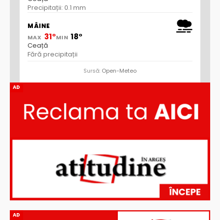
Precipitații: 0.1 mm
MÂINE
31°
18°
MAX
MIN
Ceață
Fără precipitații
Sursă:
Open-Meteo
AD
AD