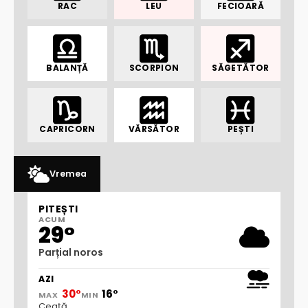
RAC
LEU
FECIOARĂ
BALANȚĂ
SCORPION
SĂGETĂTOR
CAPRICORN
VĂRSĂTOR
PEȘTI
Vremea
PITEȘTI
ACUM
29°
Parțial noros
AZI
30°
16°
MAX
MIN
Ceață