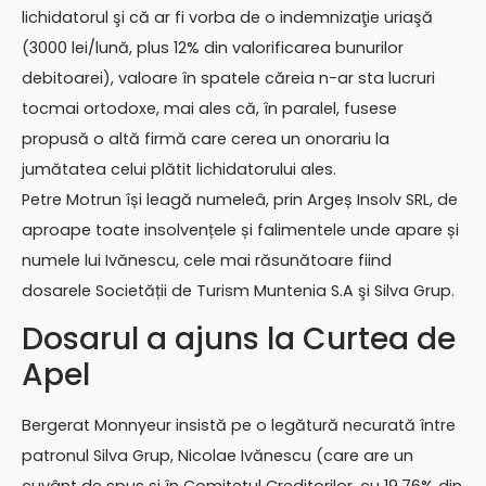
lichidatorul şi că ar fi vorba de o indemnizaţie uriaşă
(3000 lei/lună, plus 12% din valorificarea bunurilor
debitoarei), valoare în spatele căreia n-ar sta lucruri
tocmai ortodoxe, mai ales că, în paralel, fusese
propusă o altă firmă care cerea un onorariu la
jumătatea celui plătit lichidatorului ales.
Petre Motrun își leagă numeleâ, prin Argeș Insolv SRL, de
aproape toate insolvențele și falimentele unde apare și
numele lui Ivănescu, cele mai răsunătoare fiind
dosarele Societății de Turism Muntenia S.A şi Silva Grup.
Dosarul a ajuns la Curtea de
Apel
Bergerat Monnyeur insistă pe o legătură necurată între
patronul Silva Grup, Nicolae Ivănescu (care are un