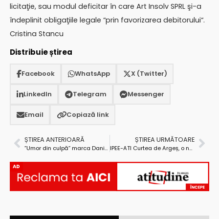
licitaţie, sau modul deficitar în care Art Insolv SPRL şi-a
îndeplinit obligaţiile legale “prin favorizarea debitorului“.
Cristina Stancu
Distribuie știrea
Facebook
WhatsApp
X (Twitter)
LinkedIn
Telegram
Messenger
Email
Copiază link
ȘTIREA ANTERIOARĂ
ȘTIREA URMĂTOARE
”Umor din culpă” marca Daniel Militaru
IPEE-ATI Curtea de Argeș, o nouă participare la Indagra
AD