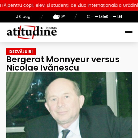
 elevi și studenți, de Ziua Internațională a Grădinilor Zoologice
J 6 aug.
/
29°
/
€ = — LEI
$ = — LEI
DEZVĂLUIRI
Bergerat Monnyeur versus
Nicolae Ivănescu