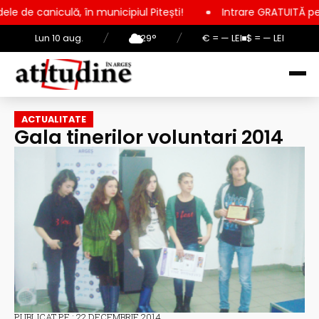
n municipiul Pitești!
Intrare GRATUITĂ pentru copii, elevi ș
Lun 10 aug.
/
29°
/
€ = — LEI
$ = — LEI
ACTUALITATE
Gala tinerilor voluntari 2014
PUBLICAT PE : 22 DECEMBRIE 2014