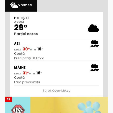
Vremea
PITEȘTI
ACUM
29°
Parțial noros
AZI
30°
16°
MAX
MIN
Ceață
Precipitații: 0.1 mm
MÂINE
31°
18°
MAX
MIN
Ceață
Fără precipitații
Sursă:
Open-Meteo
AD