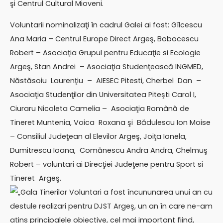
şi Centrul Cultural Mioveni.
Voluntarii nominalizaţi în cadrul Galei ai fost: Gîlcescu
Ana Maria – Centrul Europe Direct Argeş, Bobocescu
Robert – Asociaţia Grupul pentru Educaţie si Ecologie
Argeş, Stan Andrei – Asociaţia Studenţească INGMED,
Năstăsoiu Laurenţiu – AIESEC Pitesti, Cherbel Dan –
Asociaţia Studenţilor din Universitatea Piteşti Carol I,
Ciuraru Nicoleta Camelia – Asociaţia Română de
Tineret Muntenia, Voica Roxana şi Bădulescu Ion Moise
– Consiliul Judeţean al Elevilor Argeş, Joiţa Ionela,
Dumitrescu Ioana, Comănescu Andra Andra, Chelmuş
Robert – voluntari ai Direcţiei Judeţene pentru Sport si
Tineret Argeş.
„Gala Tinerilor Voluntari a fost încununarea unui an cu
destule realizari pentru DJST Argeş, un an în care ne-am
atins principalele obiective, cel mai important fiind,