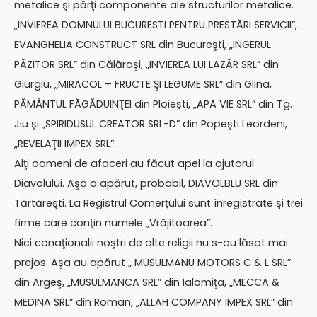
metalice şi părţi componente ale structurilor metalice.
„INVIEREA DOMNULUI BUCURESTI PENTRU PRESTĂRI SERVICII”,
EVANGHELIA CONSTRUCT SRL din Bucureşti, „INGERUL
PĂZITOR SRL” din Călăraşi, „INVIEREA LUI LAZĂR SRL” din
Giurgiu, „MIRACOL – FRUCTE ŞI LEGUME SRL” din Glina,
PĂMÂNTUL FĂGĂDUINŢEI din Ploieşti, „APA VIE SRL” din Tg.
Jiu şi „SPIRIDUSUL CREATOR SRL-D” din Popeşti Leordeni,
„REVELAŢII IMPEX SRL”.
Alţi oameni de afaceri au făcut apel la ajutorul
Diavolului. Aşa a apărut, probabil, DIAVOLBLU SRL din
Tărtăreşti. La Registrul Comerţului sunt înregistrate şi trei
firme care conţin numele „Vrăjitoarea”.
Nici conaţionalii noştri de alte religii nu s-au lăsat mai
prejos. Aşa au apărut „ MUSULMANU MOTORS C & L SRL”
din Argeş, „MUSULMANCA SRL” din Ialomiţa, „MECCA &
MEDINA SRL” din Roman, „ALLAH COMPANY IMPEX SRL” din