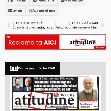
LinkedIn
Telegram
Messenger
Email
Copiază link
ȘTIREA ANTERIOARĂ
ȘTIREA URMĂTOARE
Cu sprijinul unei fundaţii suedeze, în Argeş vor fi înfiinţate centre de educare a populației rrome
Prinţul baghetei revine la Filarmonica Piteşti
AD
Prima pagină din ZIAR