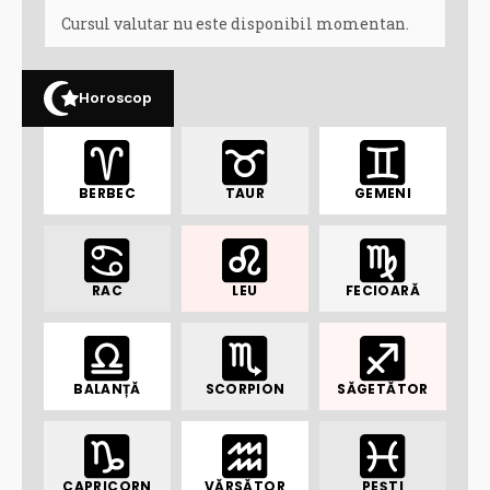
Cursul valutar nu este disponibil momentan.
Horoscop
BERBEC
TAUR
GEMENI
RAC
LEU
FECIOARĂ
BALANȚĂ
SCORPION
SĂGETĂTOR
CAPRICORN
VĂRSĂTOR
PEȘTI