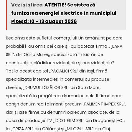
Vezi și știrea
ATENȚIE! Se sistează
furnizarea energiei electrice în municipiul
Pitești: 10 – 13 august 2026
Reclama este sufletul comerţului! Un amănunt pe care
probabil l-au omis cei care şi-au botezat firma „ŢEAPA
SRL”, din Ocna Mureş, specializată în lucrări de
construcţii a clădirilor rezidenţiale şi nerezidenţiale?
Tot la acest capitol „PACALICI SRL” din Iaşi, firmă
specializată intermedieri în comerţul cu produse
diverse, „DRUMUL LOZĂLOR SRL” din Satu Mare,
specializată în pregătirea drumurilor, cele 11 firme care
conţin denumirea faliment, precum „FALIMENT IMPEX SRL”,
dar şi alte firme cu denumiri oarecum asociate, de la
casa de producţie TV „IDIOT FILM SRL” din Drăgăneşti-Olt
la „CRIZA SRL” din Călăraşi şi „MILOGUL SRL” din Cluj