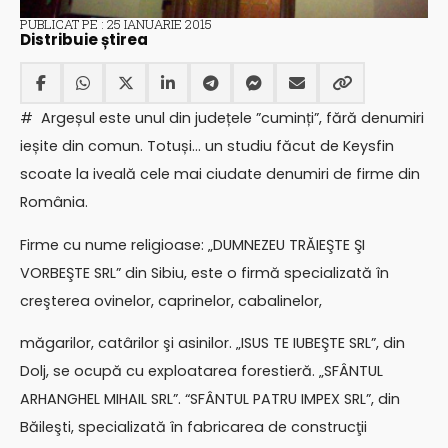
PUBLICAT PE : 25 IANUARIE 2015
Distribuie știrea
# Argeșul este unul din județele ”cuminți”, fără denumiri
ieșite din comun. Totuși… un studiu făcut de Keysfin
scoate la iveală cele mai ciudate denumiri de firme din
România.
Firme cu nume religioase: „DUMNEZEU TRĂIEŞTE ŞI
VORBEŞTE SRL” din Sibiu, este o firmă specializată în
creşterea ovinelor, caprinelor, cabalinelor,
măgarilor, catârilor şi asinilor. „ISUS TE IUBEŞTE SRL”, din
Dolj, se ocupă cu exploatarea forestieră. „SFÂNTUL
ARHANGHEL MIHAIL SRL”. “SFÂNTUL PATRU IMPEX SRL”, din
Băileşti, specializată în fabricarea de construcţii