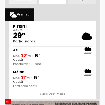
Vremea
PITEȘTI
ACUM
29°
Parțial noros
AZI
30°
16°
MAX
MIN
Ceață
Precipitații: 0.1 mm
MÂINE
31°
18°
MAX
MIN
Ceață
Fără precipitații
Sursă:
Open-Meteo
AD