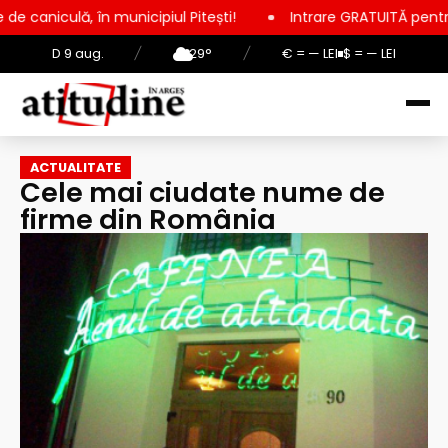
nicipiul Pitești!
Intrare GRATUITĂ pentru copii, elevi și stu
D 9 aug.
/
29°
/
€ = — LEI
$ = — LEI
ACTUALITATE
Cele mai ciudate nume de
firme din România