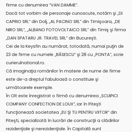
firme cu denumirea “VAN DAMME”.
Dacă tot vorbim de personaje cunoscute, notăm şi „DI
CAPRIO SRL” din Dolj, „AL PACINO SRL” din Timişoara, „DE
NIRO SRL”, „ALBANO FOTOVOLTAICO SRL” din Timiş şi firma
„DAN SPATARU JR. TRAVEL SRL” din Bucureşti.
Cei de la Keysfin au numărat, totodată, numai puţin de
23 de firme cu numele „BĂSESCU” şi 28 cu „PONTA”, scrie
curierulnational.ro.
Că imaginaţia românilor în materie de nume de firme
este de-a dreptul fabuloasă o constituie şi
următoarele exemple.
În Olt este înregistrat o firmă cu denumirea „SCUIPICI
COMPANY CONFECTION DE LOUX”, iar în Piteşti
funcţionează societatea „EU ŞI TU PENTRU VIITOR” din
Piteşti, specializată în lucrări de construcţii a clădirilor
rezidenţiale şi nerezidenţiale. În Capitală sunt