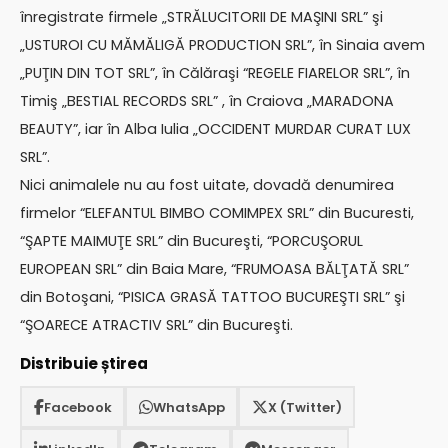
înregistrate firmele „STRĂLUCITORII DE MAŞINI SRL” şi
„USTUROI CU MĂMĂLIGĂ PRODUCTION SRL”, în Sinaia avem
„PUŢIN DIN TOT SRL”, în Călăraşi “REGELE FIARELOR SRL”, în
Timiş „BESTIAL RECORDS SRL” , în Craiova „MARADONA
BEAUTY”, iar în Alba Iulia „OCCIDENT MURDAR CURAT LUX
SRL”.
Nici animalele nu au fost uitate, dovadă denumirea
firmelor “ELEFANTUL BIMBO COMIMPEX SRL” din Bucuresti,
“ŞAPTE MAIMUŢE SRL” din Bucureşti, “PORCUŞORUL
EUROPEAN SRL” din Baia Mare, “FRUMOASA BĂLŢATĂ SRL”
din Botoşani, “PISICA GRASĂ TATTOO BUCUREŞTI SRL” şi
“ŞOARECE ATRACTIV SRL” din Bucureşti.
Distribuie știrea
Facebook
WhatsApp
X (Twitter)