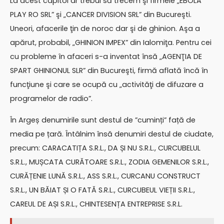
La acest capitol ar trebui să trecem şi firmele „EBOLA
PLAY RO SRL” şi „CANCER DIVISION SRL” din Bucureşti.
Uneori, afacerile ţin de noroc dar şi de ghinion. Aşa a
apărut, probabil, „GHINION IMPEX” din Ialomiţa. Pentru cei
cu probleme în afaceri s-a inventat însă „AGENŢIA DE
SPART GHINIONUL SLR” din Bucureşti, firmă aflată încă în
funcţiune şi care se ocupă cu „activităţi de difuzare a
programelor de radio”.
În Argeș denumirile sunt destul de ”cuminți” față de
media pe țară. Întâlnim însă denumiri destul de ciudate,
precum: CARACATIȚA S.R.L., DA ȘI NU S.R.L., CURCUBELUL
S.R.L., MUȘCATA CURĂTOARE S.R.L., ZODIA GEMENILOR S.R.L.,
CURĂȚENIE LUNĂ S.R.L., ASS S.R.L., CURCANU CONSTRUCT
S.R.L., UN BĂIAT ȘI O FATĂ S.R.L., CURCUBEUL VIEȚII S.R.L.,
CAREUL DE AȘI S.R.L., CHINTESENȚA ENTREPRISE S.R.L.