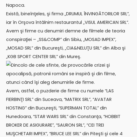
Napoca.
Există, bineînţeles, şi firma „DRUMUL ÎNVINGĂTORILOR SRL”,
iar în Orşova întâlnim restaurantul „VISUL AMERICAN SRL”.
Avem şi firme cu denumiri demne de filmele de teoria
conspiraţiei – „SS&COMP” din Sibiu, „MOSAD IMPEX”,
„MOSAD SRL” din Bucureşti, „CIA&NELUŢU SRL” din Alba şi
„KGB SPORT CENTER SRL” din Mureş.
Dincolo de cele sfinte, de provocările crizei şi
apocalipsă, patronii români se inspiră şi din filme,
atunci când îşi aleg denumirile de firme.
Avem, astfel, o puzderie de firme cu numele “LAS
FIERBINŢI SRL” din Suceava, “MATRIX SRL”, “AVATAR
HOSTING” din Bucureşti, “SUPERMAN TOTAL” din
Hunedoara, “STAR WARS SRL” din Constanţa, “HOBBIT
BROKER DE ASIGURARE”, “SAURON SRL”, “CEI TREI
MUŞCHETARI IMPEX”, “BRUCE LEE SRL” din Piteşti şi cele 4