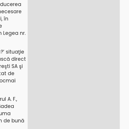
conducerea
 necesare
, în
e
in Legea nr.
’ situaţie
ască direct
şti SA şi
tat de
 tocmai
l A. F.,
 Badea
acuma
em de bună