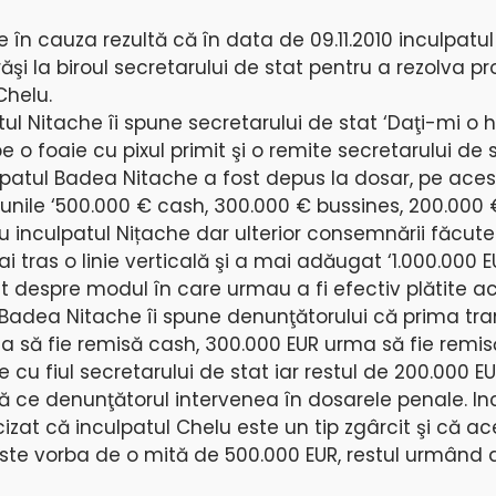
te în cauza rezultă că în data de 09.11.2010 inculpat
şi la biroul secretarului de stat pentru a rezolva p
Chelu.
patul Nitache îi spune secretarului de stat ‘Daţi-mi o h
e o foaie cu pixul primit şi o remite secretarului de s
ulpatul Badea Nitache a fost depus la dosar, pe aces
ile ‘500.000 € cash, 300.000 € bussines, 200.000 € 
u inculpatul Nițache dar ulterior consemnării făcut
 tras o linie verticală şi a mai adăugat ‘1.000.000 EU
tat despre modul în care urmau a fi efectiv plătite 
l Badea Nitache îi spune denunţătorului că prima tra
a să fie remisă cash, 300.000 EUR urma să fie remis
 cu fiul secretarului de stat iar restul de 200.000 
pă ce denunţătorul intervenea în dosarele penale. In
zat că inculpatul Chelu este un tip zgârcit şi că a
este vorba de o mită de 500.000 EUR, restul urmând a