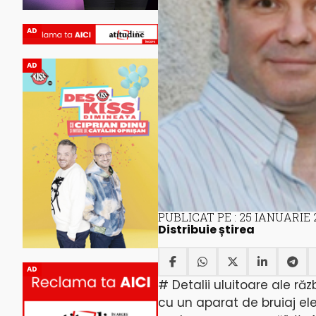
AD
AD
PUBLICAT PE : 25 IANUARIE 
Distribuie știrea
AD
# Detalii uluitoare ale răz
cu un aparat de bruiaj ele