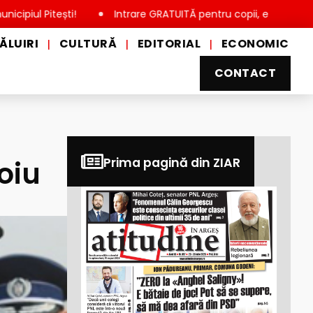
tești!
Intrare GRATUITĂ pentru copii, elevi și studenți, de 
ĂLUIRI
CULTURĂ
EDITORIAL
ECONOMIC
|
|
|
CONTACT
oiu
Prima pagină din ZIAR