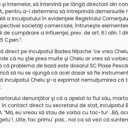
i şi Internelor, să intervină pe lângă directorii din 
., pentru a-i determina să întreprindă demersurile
lă a inculpatului în evidenţele Registrului Comerţului
spectivei societăţi comerciale, întruneşte elementel
i de cumpărare a influenţei, prev. de art. 6.1 alin. 1 d
5 C.pen.”.
abă direct pe inculpatul Badea Nițache ‘ce vrea Chelu?
unde că nu ştie prea multe şi Chelu ar vrea să vorbe
ă că problema de bază este dosarul SC Plase Pescăre
 frică să nu se ajungă că acel dosar să fie instrumen
 că inculpatul Chelu şi-a exprimat nemulţumirea că
.
torului denunţător şi că a apelat la fiul său, martoru
 în contact direct cu secretarul de stat, inculpatul
 A. ”Mă, eu vreau să stau de vorba cu tac-tu! …Bă, 
etu`!…Uite, fac primu` pas… noi ca să vezi că sunt