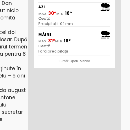
, Dan
AZI
ut nicio
30°
16°
MAX
MIN
comită
Ceață
Precipitații: 0.1 mm
cei doi
MÂINE
dosar. După
31°
18°
MAX
MIN
Ceață
urul termen
Fără precipitații
a pentru 8
Sursă:
Open-Meteo
ţinute în
elu – 6 ani
oada august
Antonel
lui
i secretar
re