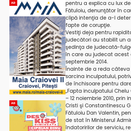
pentru a explica cu lux d
AD
Fătuloiu, denunţător în ca
clipă intenţia de a-l det
fapte de corupţie.
Vestiţi deja pentru rapidit
judecători au stabilit un 
şedinţa de judecată-fulge
în care au judecat acest
septembrie 2014.
Înainte de a reda câteva 
sarcina inculpatului, potri
de închisoare pentru dar
„Fapta inculpatului Chelu
– 12 noiembrie 2010, prin 
AD
Cristi şi Constantinescu 
Fătuloiu Dan Valentin, pen
de stat în Ministerul Admi
îndatoririlor de serviciu, 