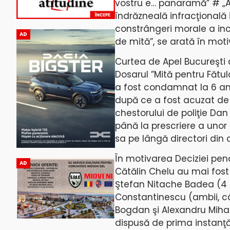
vostru e… panaramă” # „At
îndrăzneală infracţională 
constrângeri morale a inc
AD
de mită”, se arată în moti
Curtea de Apel Bucureşti a
Dosarul ”Mită pentru Fătul
a fost condamnat la 6 ani
după ce a fost acuzat de D
chestorului de poliţie Dan
până la prescriere a unor 
sa pe lângă directori din 
În motivarea Deciziei pena
AD
Cătălin Chelu au mai fost
Ştefan Nitache Badea (4 a
Constantinescu (ambii, câ
Bogdan şi Alexandru Mihai 
dispusă de prima instanţă –