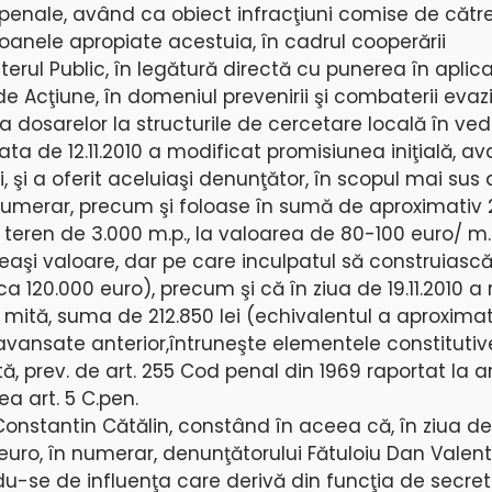
e penale, având ca obiect infracţiuni comise de cătr
soanele apropiate acestuia, în cadrul cooperării
sterul Public, în legătură directă cu punerea în aplic
 Acţiune, în domeniul prevenirii şi combaterii evazi
a dosarelor la structurile de cercetare locală în ve
 data de 12.11.2010 a modificat promisiunea iniţială, a
, şi a oferit aceluiaşi denunţător, în scopul mai sus 
numerar, precum şi foloase în sumă de aproximativ 
teren de 3.000 m.p., la valoarea de 80-100 euro/ m.p
eeaşi valoare, dar pe care inculpatul să construiască
ca 120.000 euro), precum şi că în ziua de 19.11.2010 a
e mită, suma de 212.850 lei (echivalentul a aproxima
i avansate anterior,întruneşte elementele constitutiv
ă, prev. de art. 255 Cod penal din 1969 raportat la ar
a art. 5 C.pen.
onstantin Cătălin, constând în aceea că, în ziua de 1
ro, în numerar, denunţătorului Fătuloiu Dan Valenti
du-se de influenţa care derivă din funcţia de secret