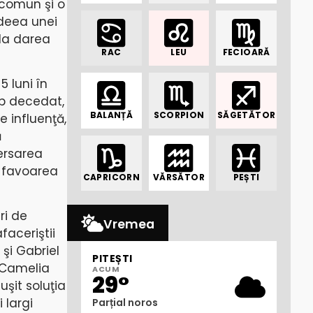
 comun şi o
ideea unei
 la darea
RAC
LEU
FECIOARĂ
 luni în
mp decedat,
BALANȚĂ
SCORPION
SĂGETĂTOR
 influenţă,
ă
versarea
n favoarea
CAPRICORN
VĂRSĂTOR
PEȘTI
ri de
Vremea
faceriştii
şi Gabriel
PITEȘTI
 Camelia
ACUM
29°
şit soluţia
 largi
Parțial noros