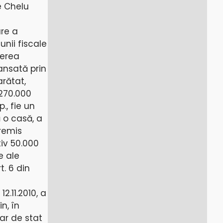
e Chelu
are a
unii fiscale
derea
vansată prin
arătat,
270.000
., fie un
 o casă, a
 remis
tiv 50.000
e ale
t. 6 din
2.11.2010, a
n, în
ar de stat