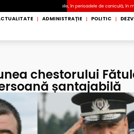
ribuire a apei potabile, în perioadele de caniculă, în municipiul Pi
ACTUALITATE
ADMINISTRAȚIE
POLITIC
DEZV
|
|
|
unea chestorului Fătul
persoană șantajabilă