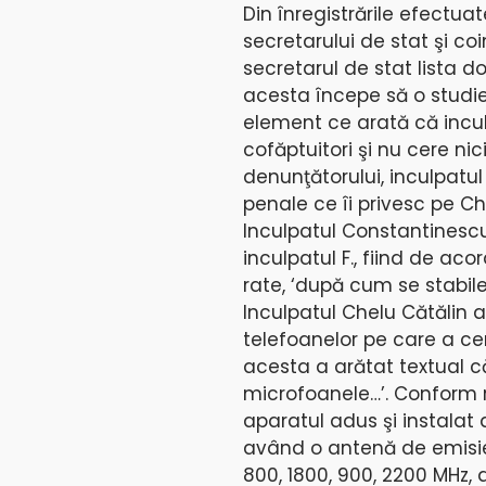
Din înregistrările efectuat
secretarului de stat şi c
secretarul de stat lista d
acesta începe să o studie
element ce arată că inculp
cofăptuitori şi nu cere nic
denunţătorului, inculpatu
penale ce îi privesc pe C
Inculpatul Constantinesc
inculpatul F., fiind de aco
rate, ‘după cum se stabile
Inculpatul Chelu Cătălin 
telefoanelor pe care a cer
acesta a arătat textual că
microfoanele…’. Conform ra
aparatul adus şi instalat 
având o antenă de emisie
800, 1800, 900, 2200 MHz, 