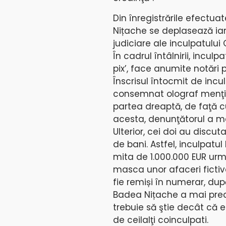
Din înregistrările efectua
Nițache se deplasează iară
judiciare ale inculpatului 
În cadrul întâlnirii, incul
pix’, face anumite notări p
Înscrisul întocmit de inc
consemnat olograf menţiun
partea dreaptă, de faţă c
acesta, denunţătorul a mai
Ulterior, cei doi au discu
de bani. Astfel, inculpatu
mita de 1.000.000 EUR urm
masca unor afaceri fictive
fie remiși în numerar, du
Badea Nițache a mai preci
trebuie să ştie decât că 
de ceilalţi coinculpati.