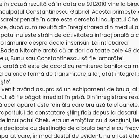
e în cauză rezultă că în data de 9.11.2010 vine la biro
oinculpatul Constantinescu Gabriel. Acesta primeşte 
osarelor penale în care este cercetat inculpatul Chel
ze, după cum rezultă din înregistrarea din mediul a
atul nu este străin de activitatea infracţională a ce
io lămurire despre acele înscrisuri. La întrebarea
l Badea Nitache arată că ar dori ca toate cele 48 d
helu, Bunu sau Constantinescu să fie ‘omorâte’.
u arată că este de acord cu remiterea banilor ca m
rd cu orice formă de transmitere a lor, atât integral c
şte’.
a venit având asupra să un echipament de bruiaj al
ut să fie băgat imediat în priză. Din înregistrare rez
 acel aparat este ‘din ăla care bruiază telefoanele,
portului de constatare ştiinţifică depus la dosarul 
de inculpatul Chelu era un emiţător cu 4 secţiuni, fi
 dedicate cu destinaţia de a bruia benzile cu frec
aparat care, în mod destul de evident, nu a fost efic