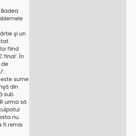
ul Badea
roblemele
ârtie şi un
tat.
ta fiind
final’. În
e de
’.
aceste sume
nşă din
ă sub
EUR urma să
culpatul
cesta nu
 fi remis