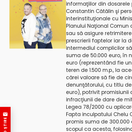
informaţiilor din dosarel
Constantin Cătălin şi per
interinstituţionale cu Mini
Planului Naţional Comun de
sau să asigure retrimitere
prescrierii faptelor iar la
intermediul complicilor săi
suma de 50.000 euro, în 
euro (reprezentând fie un 
teren de 1.500 m.p., la ac
cărei valoare să fie de cir
denunţătorului, cu titlu d
euro), potrivit promisiuni
infracţiunii de dare de mit
Legea 78/2000 cu aplicare
Fapta inculpatului Chelu C
promis suma de 300.000 eu
scopul ca acesta, folosin