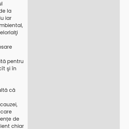
ul
de la
u iar
mbiental,
lorlalţi
osare
ită pentru
ît şi în
ultă că
cauzei,
ecare
vențe de
ient chiar