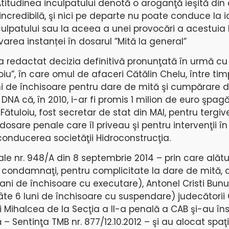
itudinea inculpatului denotă o aroganţă ieşită din
incredibilă, şi nici pe departe nu poate conduce la 
ulpatului sau la aceea a unei provocări a acestuia
varea instanței în dosarul ”Mită la general”
 redactat decizia definitivă pronunţată în urmă cu 5
oiu”, în care omul de afaceri Cătălin Chelu, între ti
 de închisoare pentru dare de mită şi cumpărare de
NA că, în 2010, i-ar fi promis 1 milion de euro şpag
 Fătuloiu, fost secretar de stat din MAI, pentru tergi
dosare penale care îl priveau şi pentru intervenţii î
conducerea societăţii Hidroconstrucţia.
le nr. 948/A din 8 septembrie 2014 – prin care alătu
 condamnaţi, pentru complicitate la dare de mită, a
ni de închisoare cu executare), Antonel Cristi Bunu 
te 6 luni de închisoare cu suspendare) judecătorii
Mihalcea de la Secţia a II-a penală a CAB şi-au însu
 Sentinţa TMB nr. 877/12.10.2012 – şi au alocat spaţii