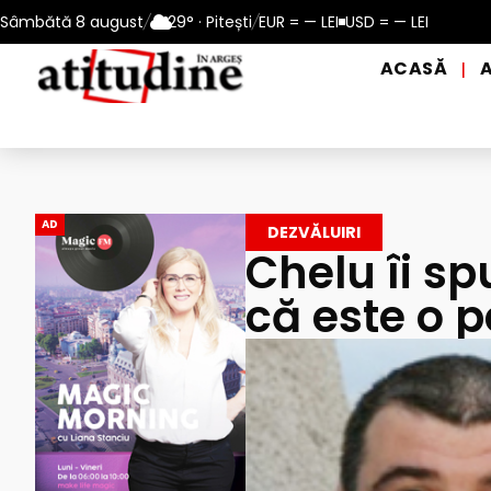
– 13 august 2026
Sâmbătă 8 august
/
Reamintire: puncte de prim ajutor și de dist
29° · Pitești
/
EUR = — LEI
USD = — LEI
ACASĂ
|
AD
DEZVĂLUIRI
Chelu îi sp
că este o 