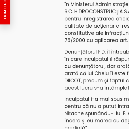
TRIMITE O ȘTIRE
în Ministerul Administraţie
S.C. HIDROCONSTRUCŢIA S.A
pentru înregistrarea oficia
calitate de acţionar al re
constitutive ale infracţiuni
78/2000 cu aplicarea art. 
Denunţătorul F.D. îl între
în care inculpatul îi răsp
cu denunţătorul, dar arat
arată că lui Chelu îi este
DIICOT, precum şi faptul
acest lucru s-a întâmplat
Inculpatul i-a mai spus mar
pentru că nu a putut intra
Nițache spunându-i lui F.
încerc şi eu marea cu deg
credinţă”.