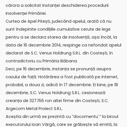
cărora a solicitat instanței deschiderea procedurii
insolvenței Primăriei.
Curtea de Apel Pitești, judecând apelul, arată că nu
sunt îndepinite condițiile cumulative cerute de lege
pentru a se declara starea de insolvență, așa încât, la
data de 16 decembrie 2014, respinge ca nefondat apelul
declarat de S.C. Venus Holdrung S.R.L. din Costești, în
contradictoriu cu Primăria Băbana.
Deci, pe 16 decembrie, instanța se pronunță asupra
cazului de față. Hotărârea a fost publicată pe internet,
probabil, a doua zi, adică în 17 decembrie. Ei bine, pe 18
decembrie, S.C. Venus Holdrung S.R.L. cesionează
creanța de 327.156 ron altei firme din Costești, S.C.
Argecom Metal Proiect S.R.L.
Aceștia din urmă se prezintă cu ”docomentu`” la biroul
executorului Ioan Vârgă, care se grăbește să emită, la