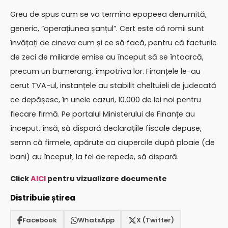
Greu de spus cum se va termina epopeea denumită,
generic, ”operațiunea șanțul”. Cert este că romii sunt
învățați de cineva cum și ce să facă, pentru că facturile
de zeci de miliarde emise au început să se întoarcă,
precum un bumerang, împotriva lor. Finanțele le-au
cerut TVA-ul, instanțele au stabilit cheltuieli de judecată
ce depășesc, în unele cazuri, 10.000 de lei noi pentru
fiecare firmă. Pe portalul Ministerului de Finanțe au
început, însă, să dispară declarațiile fiscale depuse,
semn că firmele, apărute ca ciupercile după ploaie (de
bani) au început, la fel de repede, să dispară.
Click
AICI
pentru vizualizare documente
Distribuie știrea
Facebook
WhatsApp
X (Twitter)