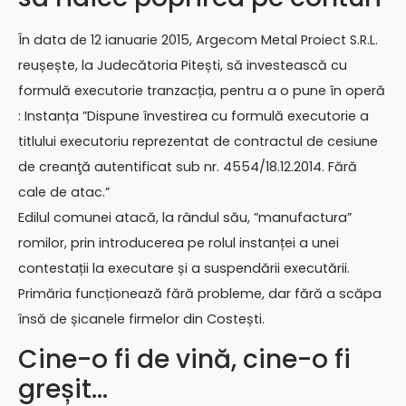
În data de 12 ianuarie 2015, Argecom Metal Proiect S.R.L.
reușește, la Judecătoria Pitești, să investească cu
formulă executorie tranzacția, pentru a o pune în operă
: Instanța ”Dispune învestirea cu formulă executorie a
titlului executoriu reprezentat de contractul de cesiune
de creanţă autentificat sub nr. 4554/18.12.2014. Fără
cale de atac.”
Edilul comunei atacă, la rândul său, ”manufactura”
romilor, prin introducerea pe rolul instanței a unei
contestații la executare și a suspendării executării.
Primăria funcționează fără probleme, dar fără a scăpa
însă de șicanele firmelor din Costești.
Cine-o fi de vină, cine-o fi
greșit…