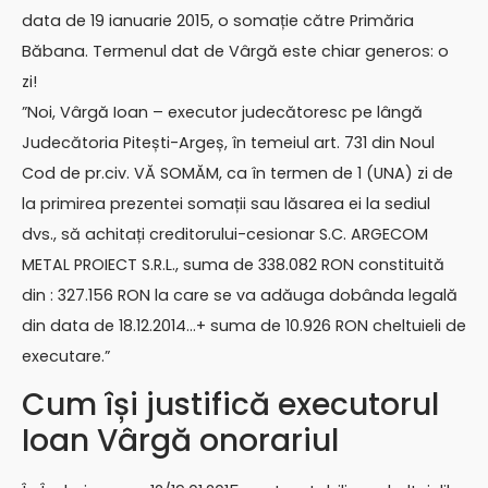
data de 19 ianuarie 2015, o somație către Primăria
Băbana. Termenul dat de Vârgă este chiar generos: o
zi!
”Noi, Vârgă Ioan – executor judecătoresc pe lângă
Judecătoria Pitești-Argeș, în temeiul art. 731 din Noul
Cod de pr.civ. VĂ SOMĂM, ca în termen de 1 (UNA) zi de
la primirea prezentei somații sau lăsarea ei la sediul
dvs., să achitați creditorului-cesionar S.C. ARGECOM
METAL PROIECT S.R.L., suma de 338.082 RON constituită
din : 327.156 RON la care se va adăuga dobânda legală
din data de 18.12.2014…+ suma de 10.926 RON cheltuieli de
executare.”
Cum își justifică executorul
Ioan Vârgă onorariul