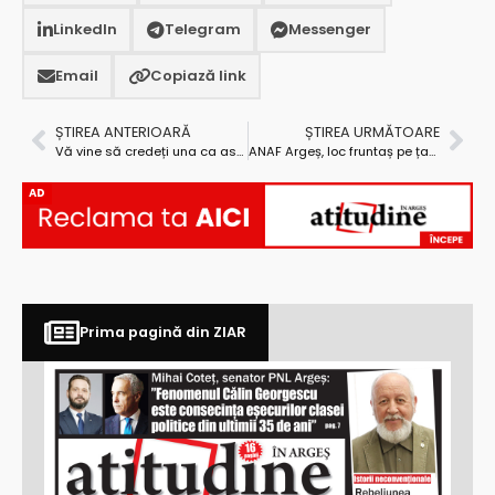
LinkedIn
Telegram
Messenger
Email
Copiază link
ȘTIREA ANTERIOARĂ
ȘTIREA URMĂTOARE
Vă vine să credeți una ca asta? CNANDR licitează pentru servicii de consultanță în vederea concesionării spațiilor de servicii de pe Autostrada Pitești-Sibiu-Nădlac!
ANAF Argeș, loc fruntaș pe țară
AD
Prima pagină din ZIAR