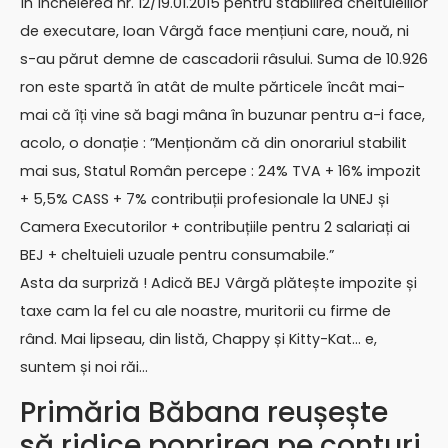
În Încheierea nr. 12/19.01.2015 pentru stabilirea cheltuielilor
de executare, Ioan Vârgă face mențiuni care, nouă, ni
s-au părut demne de cascadorii râsului. Suma de 10.926
ron este spartă în atât de multe părticele încât mai-
mai că îți vine să bagi mâna în buzunar pentru a-i face,
acolo, o donație : ”Menționăm că din onorariul stabilit
mai sus, Statul Român percepe : 24% TVA + 16% impozit
+ 5,5% CASS + 7% contribuții profesionale la UNEJ și
Camera Executorilor + contribuțiile pentru 2 salariați ai
BEJ + cheltuieli uzuale pentru consumabile.”
Asta da surpriză ! Adică BEJ Vârgă plătește impozite și
taxe cam la fel cu ale noastre, muritorii cu firme de
rând. Mai lipseau, din listă, Chappy și Kitty-Kat… e,
suntem și noi răi…
Primăria Băbana reușește
să ridice poprirea pe conturi