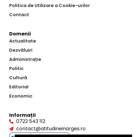
Politica de Utilizare a Cookie-urilor
Contact
Domenii
Actualitate
Dezvăluiri
Administrație
Politic
Cultură
Editorial
Economic
Informații
0722 543 112
contact@atitudineinarges.ro