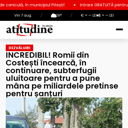
cipiul Pitești!
Intrare GRATUITĂ pentru copii, elevi și stud
Vin 7 aug.
/
29°
/
€ = — LEI
$ = — LEI
DEZVĂLUIRI
INCREDIBIL! Romii din
Costești încearcă, în
continuare, subterfugii
uluitoare pentru a pune
mâna pe miliardele pretinse
pentru șanțuri