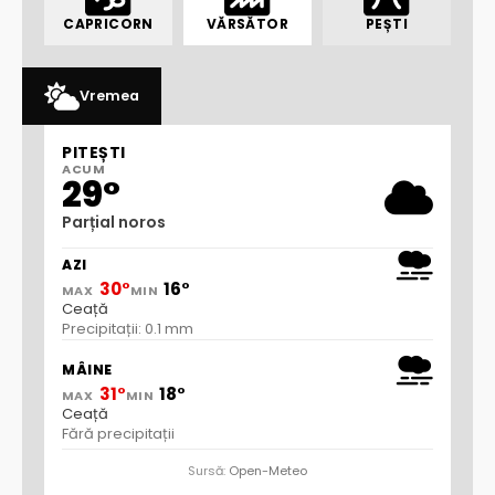
CAPRICORN
VĂRSĂTOR
PEȘTI
Vremea
PITEȘTI
ACUM
29°
Parțial noros
AZI
30°
16°
MAX
MIN
Ceață
Precipitații: 0.1 mm
MÂINE
31°
18°
MAX
MIN
Ceață
Fără precipitații
Sursă:
Open-Meteo