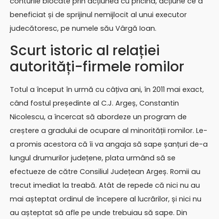
conturile blocate prin acțiunea cu pricina, acțiune ce a
beneficiat și de sprijinul nemijlocit al unui executor
judecătoresc, pe numele său Vârgă Ioan.
Scurt istoric al relației
autorități-firmele romilor
Totul a început în urmă cu câțiva ani, în 2011 mai exact,
când fostul președinte al C.J. Argeș, Constantin
Nicolescu, a încercat să abordeze un program de
creștere a gradului de ocupare al minorității romilor. Le-
a promis acestora că îi va angaja să sape șanțuri de-a
lungul drumurilor județene, plata urmând să se
efectueze de către Consiliul Județean Argeș. Romii au
trecut imediat la treabă. Atât de repede că nici nu au
mai așteptat ordinul de începere al lucrărilor, și nici nu
au așteptat să afle pe unde trebuiau să sape. Din