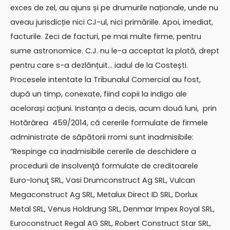
exces de zel, au ajuns și pe drumurile naționale, unde nu
aveau jurisdicție nici CJ-ul, nici primăriile. Apoi, imediat,
facturile. Zeci de facturi, pe mai multe firme, pentru
sume astronomice. C.J. nu le-a acceptat la plată, drept
pentru care s-a dezlănțuit… iadul de la Costești.
Procesele intentate la Tribunalul Comercial au fost,
după un timp, conexate, fiind copii la indigo ale
acelorași acțiuni. Instanța a decis, acum două luni, prin
Hotărârea 459/2014, că cererile formulate de firmele
administrate de săpătorii rromi sunt inadmisibile:
”Respinge ca inadmisibile cererile de deschidere a
procedurii de insolvenţă formulate de creditoarele
Euro-Ionuţ SRL, Vasi Drumconstruct Ag SRL, Vulcan
Megaconstruct Ag SRL, Metalux Direct ID SRL, Dorlux
Metal SRL, Venus Holdrung SRL, Denmar Impex Royal SRL,
Euroconstruct Regal AG SRL, Robert Construct Star SRL,