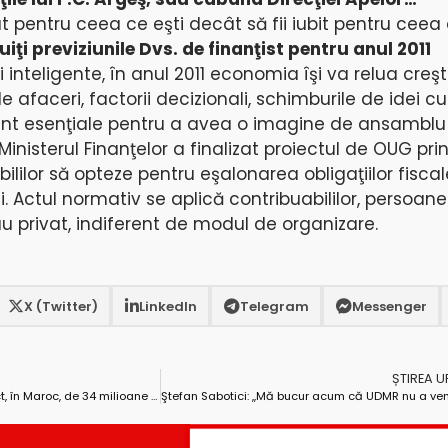
rât pentru ceea ce eşti decât să fii iubit pentru ceea 
iţi previziunile Dvs. de finanţist pentru anul 2011
 şi inteligente, în anul 2011 economia îşi va relua creş
 afaceri, factorii decizionali, schimburile de idei cu
 sunt esenţiale pentru a avea o imagine de ansambl
inisterul Finanţelor a finalizat proiectul de OUG pri
ililor să opteze pentru eşalonarea obligaţiilor fiscal
. Actul normativ se aplică contribuabililor, persoane
au privat, indiferent de modul de organizare.
X (Twitter)
LinkedIn
Telegram
Messenger
ȘTIREA 
Building Astrom a prins un contract, în Maroc, de 34 milioane de euro