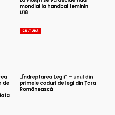
La Pitești se va decide titlul
mondial la handbal feminin
U18
CULTURĂ
rea
„Îndreptarea Legii“ – unul din
r de
primele coduri de legi din Țara
Românească
data