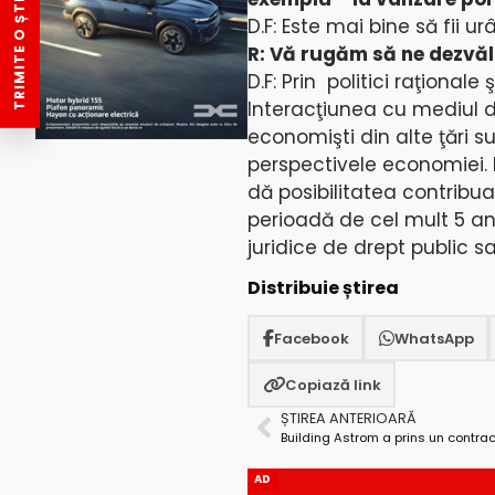
TRIMITE O ȘTIRE
D.F: Este mai bine să fii u
R: Vă rugăm să ne dezvălu
D.F: Prin politici raţionale
Interacţiunea cu mediul de
economişti din alte ţări
perspectivele economiei. M
dă posibilitatea contribuab
perioadă de cel mult 5 ani
juridice de drept public s
Distribuie știrea
Facebook
WhatsApp
Copiază link
ȘTIREA ANTERIOARĂ
AD