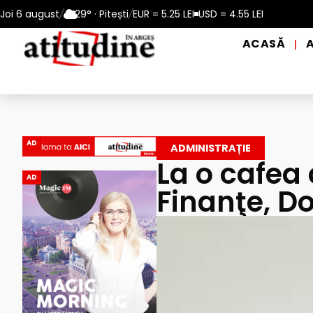
perioadele de caniculă, în municipiul Pitești!
Joi 6 august
/
29° · Pitești
/
EUR = 5.25 LEI
USD = 4.55 LEI
Intrare GRATUI
ACASĂ
|
AD
ADMINISTRAȚIE
La o cafea 
AD
Finanţe, Do