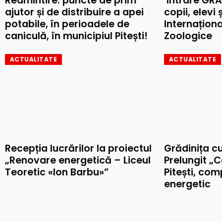
Reamintire: puncte de prim
Intrare GRA
ajutor și de distribuire a apei
copii, elevi 
potabile, în perioadele de
Internaționa
caniculă, în municipiul Pitești!
Zoologice
ACTUALITATE
ACTUALITATE
Recepția lucrărilor la proiectul
Grădinița c
„Renovare energetică – Liceul
Prelungit „C
Teoretic «Ion Barbu»”
Pitești, co
energetic