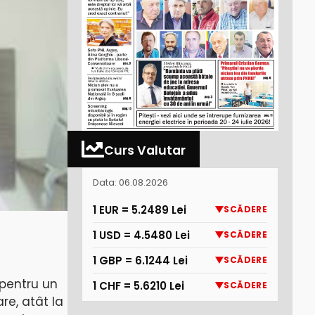
Curs Valutar
Data: 06.08.2026
1 EUR = 5.2489 Lei
SCĂDERE
1 USD = 4.5480 Lei
SCĂDERE
1 GBP = 6.1244 Lei
SCĂDERE
 pentru un
1 CHF = 5.6210 Lei
SCĂDERE
are, atât la