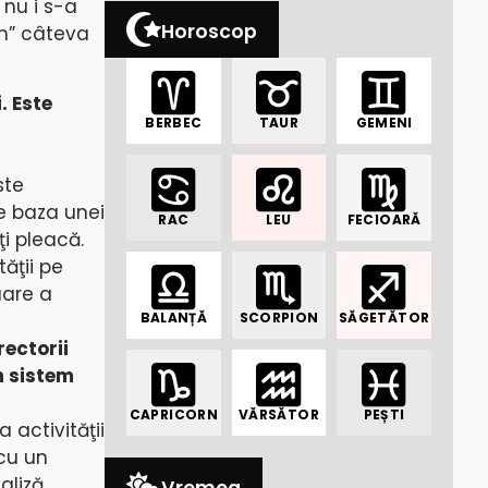
 nu i s-a
Horoscop
ăm” câteva
. Este
BERBEC
TAUR
GEMENI
ste
pe baza unei
RAC
LEU
FECIOARĂ
i pleacă.
tăţii pe
uare a
BALANȚĂ
SCORPION
SĂGETĂTOR
rectorii
n sistem
CAPRICORN
VĂRSĂTOR
PEȘTI
 activităţii
 cu un
aliză