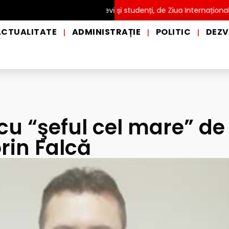
TĂ pentru copii, elevi și studenți, de Ziua Internațională a Grădi
ACTUALITATE
ADMINISTRAȚIE
POLITIC
DEZV
|
|
|
cu “şeful cel mare” de
rin Falcă