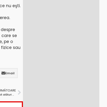
ce nu eşti.
terea.
u despre
n care se
e, pe o
 fizice sau
Email
URMĂTOARE
Ştefan Sabotici: ,,Mă bucur acum că UDMR nu a venit alături de USL”