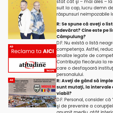
stat cât şi – mai ales – 
suit la cap, lucru demn d
răspunsuri neimpozabile la
R: Se spune că aveţi o lis
adevărat? Cine este pe li
Câmpulung?
D.F: Nu există o listă neag
AD
competenţa. Astfel, reduc
analize legate de competen
Contribuţia fiecăruia la re
care o desfaşoară instituţ
personalului.
R: Aveţi de gând să imple
AD
sunt mutaţi, la intervale 
viabil?
D.F: Personal, consider că 
şi de prevenire a corupţie
anumit mediu, atât interio