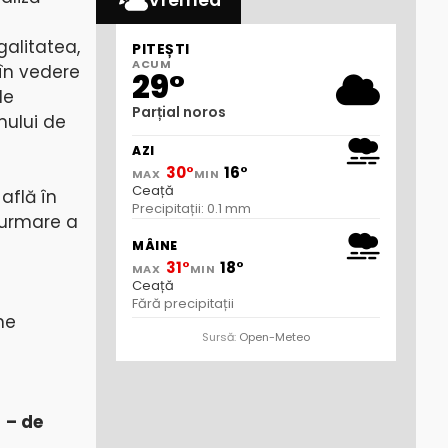
Vremea
galitatea,
PITEȘTI
ACUM
 în vedere
29°
de
Parțial noros
mului de
AZI
30°
16°
MAX
MIN
Ceață
află în
Precipitații: 0.1 mm
 urmare a
MÂINE
31°
18°
MAX
MIN
Ceață
Fără precipitații
ne
Sursă:
Open-Meteo
 – de