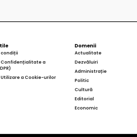
tile
Domenii
 condiții
Actualitate
e Confidențialitate a
Dezvăluiri
GDPR)
Administrație
 Utilizare a Cookie-urilor
Politic
Cultură
Editorial
Economic