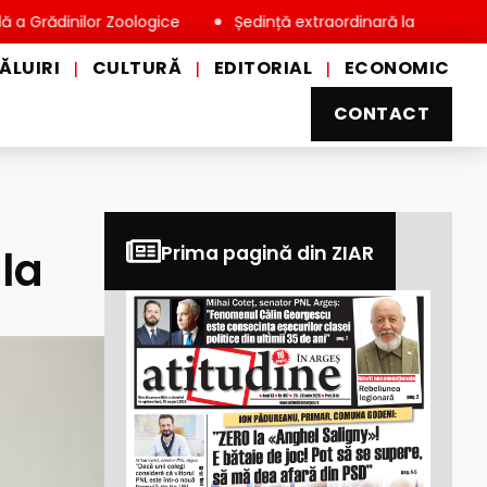
nilor Zoologice
Ședință extraordinară la Consiliul Local Miov
ĂLUIRI
CULTURĂ
EDITORIAL
ECONOMIC
|
|
|
CONTACT
 la
Prima pagină din ZIAR