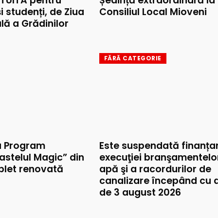
TUITĂ pentru
Ședință extraordinară la
și studenți, de Ziua
Consiliul Local Mioveni
lă a Grădinilor
FĂRĂ CATEGORIE
u Program
Este suspendată finanța
astelul Magic” din
execuţiei branşamentelo
mplet renovată
apă şi a racordurilor de
canalizare începând cu 
de 3 august 2026