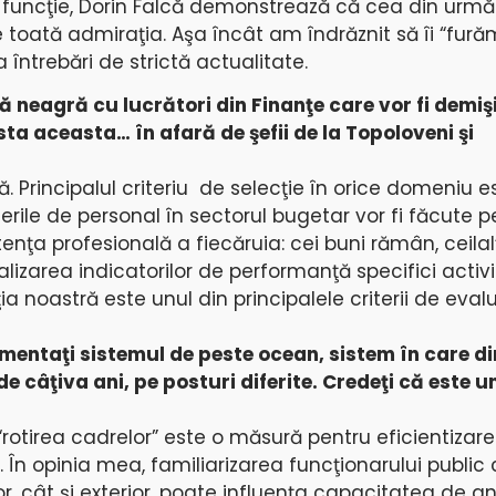
la funcţie, Dorin Falcă demonstrează că cea din urmă
e toată admiraţia. Aşa încât am îndrăznit să îi “fur
 întrebări de strictă actualitate.
tă neagră cu lucrători din Finanţe care vor fi demişi
sta aceasta… în afară de şefii de la Topoloveni şi
ră. Principalul criteriu de selecţie în orice domeniu e
erile de personal în sectorul bugetar vor fi făcute 
ţa profesională a fiecăruia: cei buni rămân, ceilalţ
alizarea indicatorilor de performanţă specifici activi
ia noastră este unul din principalele criterii de eval
mentaţi sistemul de peste ocean, sistem în care di
de câţiva ani, pe posturi diferite. Credeţi că este u
“rotirea cadrelor” este o măsură pentru eficientizarea
i. În opinia mea, familiarizarea funcţionarului public
r, cât şi exterior, poate influenţa capacitatea de an