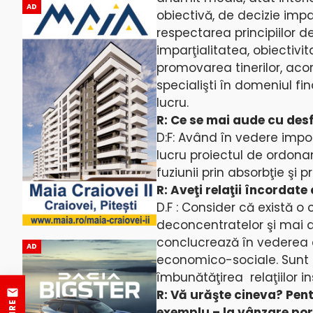
AD
obiectivă, de decizie imp
respectarea principiilor 
imparţialitatea, obiectivi
promovarea tinerilor, aco
specialişti în domeniul fi
lucru.
R: Ce se mai aude cu desf
D:F: Având în vedere impo
lucru proiectul de ordon
fuziunii prin absorbţie şi p
R: Aveţi relaţii încordate
D.F : Consider că există o
deconcentratelor şi mai al
conclucrează în vederea cr
AD
economico-sociale. Sunt re
îmbunătăţirea relaţiilor in
R: Vă urăşte cineva? Pent
exemplu – la vânzare porţ