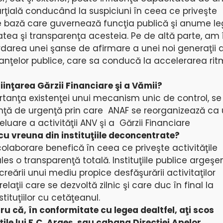
arţială conducând la suspiciuni în ceea ce priveşte
de bază care guvernează funcţia publică şi anume le
tatea şi transparenţa acesteia. Pe de altă parte, am
rdarea unei şanse de afirmare a unei noi generaţii 
nanţelor publice, care sa conducă la accelerarea rit
iinţarea Gărzii Financiare şi a Vămii?
rtanţa existenţei unui mecanism unic de control, se 
anţă de urgenţă prin care ANAF se reorganizează ca
reluare a activităţii ANV şi a Gărzii Financiare
 cu vreuna din instituţiile deconcentrate?
 colaborare benefică în ceea ce priveşte activităţile
es o transparenţă totală. Instituţiile publice argeşe
eării unui mediu propice desfăşurării activitaţilor
laţii care se dezvoltă zilnic şi care duc în final la
stituţiilor cu cetăţeanul.
ru că, în conformitate cu legea dealtfel, aţi scos
ile lui F.C. Argeş, sau cabana Direcţiei Apelor…