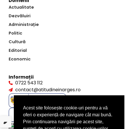
Domenii
Actualitate
Dezvăluiri
Administrație
Politic
Cultură
Editorial
Economic
Informații
0722 543 112
contact@atitudineinarges.ro
Acest site folosește cookie-uri pentru a vă
oferi o experiență de navigare cât mai bună.
Prin continuarea navigării pe acest site,
sunteți de acord cu utilizarea cookie-urilor.