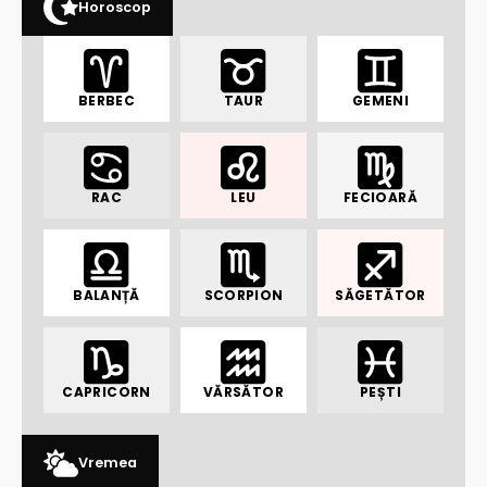
Horoscop
BERBEC
TAUR
GEMENI
RAC
LEU
FECIOARĂ
BALANȚĂ
SCORPION
SĂGETĂTOR
CAPRICORN
VĂRSĂTOR
PEȘTI
Vremea