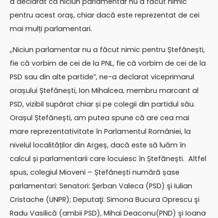
a declarat că niciun parlamentar nu a făcut nimic
pentru acest oraș, chiar dacă este reprezentat de cei
mai mulți parlamentari.
,,Niciun parlamentar nu a făcut nimic pentru Ștefănești,
fie că vorbim de cei de la PNL, fie că vorbim de cei de la
PSD sau din alte partide”, ne-a declarat viceprimarul
orașului Ștefănești, Ion Mihalcea, membru marcant al
PSD, vizibil supărat chiar și pe colegii din partidul său.
Orașul Ștefănești, am putea spune că are cea mai
mare reprezentativitate în Parlamentul României, la
nivelul localităților din Argeș, dacă este să luăm în
calcul și parlamentarii care locuiesc în Ștefănești. Altfel
spus, colegiul Mioveni – Ștefănești numără șase
parlamentari: Senatori: Şerban Valeca (PSD) şi Iulian
Cristache (UNPR); Deputaţi: Simona Bucura Oprescu şi
Radu Vasilică (ambii PSD), Mihai Deaconu(PND) şi Ioana