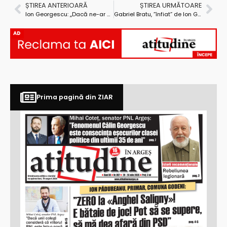
ȘTIREA ANTERIOARĂ
ȘTIREA URMĂTOARE
Ion Georgescu: ,,Dacă ne-ar vedea alții, ne-ar împușca!”
Gabriel Bratu, ”înfiat” de Ion Georgescu
AD
Prima pagină din ZIAR