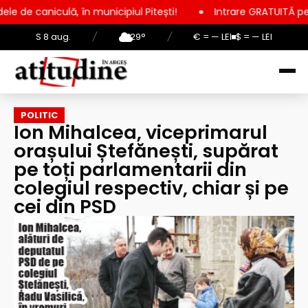
în municipiul Pitești!
Intrare GRATUITĂ pentru copii, elevi 
S 8 aug.
/
29°
/
€ = — LEI
$ = — LEI
POLITIC
Ion Mihalcea, viceprimarul
orașului Ștefănești, supărat
pe toți parlamentarii din
colegiul respectiv, chiar și pe
cei din PSD