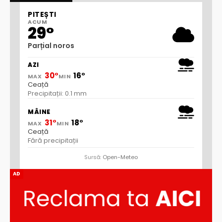
PITEȘTI
ACUM
29°
Parțial noros
AZI
30°
16°
MAX
MIN
Ceață
Precipitații: 0.1 mm
MÂINE
31°
18°
MAX
MIN
Ceață
Fără precipitații
Sursă:
Open-Meteo
AD