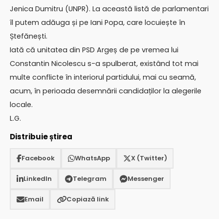
Jenica Dumitru (UNPR). La această listă de parlamentari
îl putem adăuga și pe Iani Popa, care locuiește în
Ștefănești.
Iată că unitatea din PSD Argeș de pe vremea lui
Constantin Nicolescu s-a spulberat, existând tot mai
multe conflicte în interiorul partidului, mai cu seamă,
acum, în perioada desemnării candidaților la alegerile
locale.
L.G.
Distribuie știrea
Facebook
WhatsApp
X (Twitter)
LinkedIn
Telegram
Messenger
Email
Copiază link