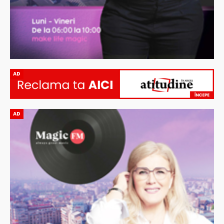
AD
AD