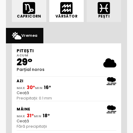
CAPRICORN
VĂRSĂTOR
PEȘTI
Vremea
PITEȘTI
ACUM
29°
Parțial noros
AZI
30°
16°
MAX
MIN
Ceață
Precipitații: 0.1 mm
MÂINE
31°
18°
MAX
MIN
Ceață
Fără precipitații