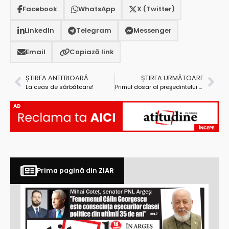
Facebook
WhatsApp
X (Twitter)
LinkedIn
Telegram
Messenger
Email
Copiază link
ȘTIREA ANTERIOARĂ
ȘTIREA URMĂTOARE
La ceas de sărbătoare!
Primul dosar al preşedintelui C.J. Argeş, Constantin Nicolescu, a fost înaintat justiţiei
AD
Prima pagină din ZIAR