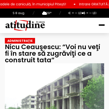
ă, în municipiul Pitești!
Intrare GRATUITĂ pentru copii, elev
S 8 aug.
/
29°
/
€ = — LEI
$ = — LEI
ADMINISTRAȚIE
Nicu Ceauşescu: “Voi nu veţi
fi în stare să zugrăviţi ce a
construit tata”