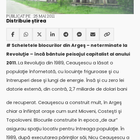
PUBLICAT PE : 25 MAI 2011
Distribuie știrea
# Scheletele blocurilor din Argeş – neterminate la
Revoluţie – încă bântuie peisajul capitalist al anului
2011.
La Revoluţia din 1989, Ceauşescu a lăsat o
populaţie înfometată, cu locuinţe friguroase şi cu
întreruperi dese şi lungi de energie. Însă şi cu zero lei
datorie externă, din contră, 2,7 miliarde de dolari bani
de recuperat. Ceauşescu a construit mult, în Argeş
chiar a înfiinţat oraşe cum sunt Mioveni, Costeşti şi
Topoloveni. Blocurile construite în epoca „de aur”
asigurau spaţiu locativ pentru întreaga populaţie. În
1989, după executarea părinţilor săi, Nicu Ceauşescu a