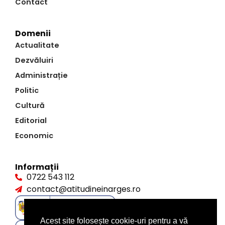
Contact
Domenii
Actualitate
Dezvăluiri
Administrație
Politic
Cultură
Editorial
Economic
Informații
0722 543 112
contact@atitudineinarges.ro
Acest site folosește cookie-uri pentru a vă