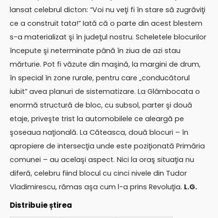
lansat celebrul dicton: “Voi nu veţi fi în stare să zugrăviţi
ce a construit tata!” Iată că o parte din acest blestem
s-a materializat şi în judeţul nostru. Scheletele blocurilor
începute şi neterminate până în ziua de azi stau
mărturie. Pot fi văzute din maşină, la margini de drum,
în special în zone rurale, pentru care „conducătorul
iubit” avea planuri de sistematizare. La Glâmbocata o
enormă structură de bloc, cu subsol, parter şi două
etaje, priveşte trist la automobilele ce aleargă pe
şoseaua naţională. La Căteasca, două blocuri – în
apropiere de intersecţia unde este poziţionată Primăria
comunei – au acelaşi aspect. Nici la oraş situaţia nu
diferă, celebru fiind blocul cu cinci nivele din Tudor
Vladimirescu, rămas aşa cum l-a prins Revoluţia.
L.G.
Distribuie știrea