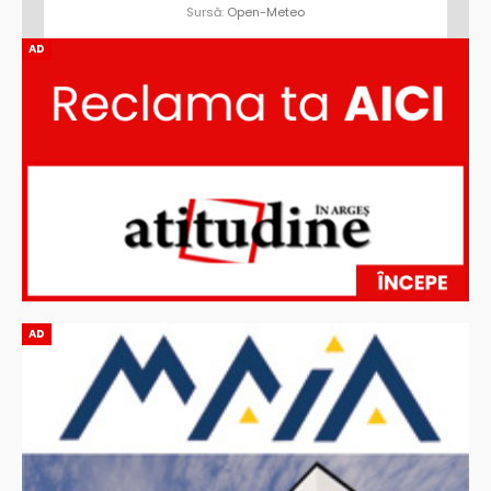
Sursă:
Open-Meteo
AD
AD