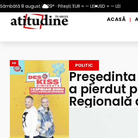
 10 – 13 august 2026
Sâmbătă 8 august
/
29° · Pitești
Reamintire: puncte de prim ajutor și de 
/
EUR = — LEI
USD = — LEI
ACASĂ
|
AD
POLITIC
Preşedinta
a pierdut 
Regională 