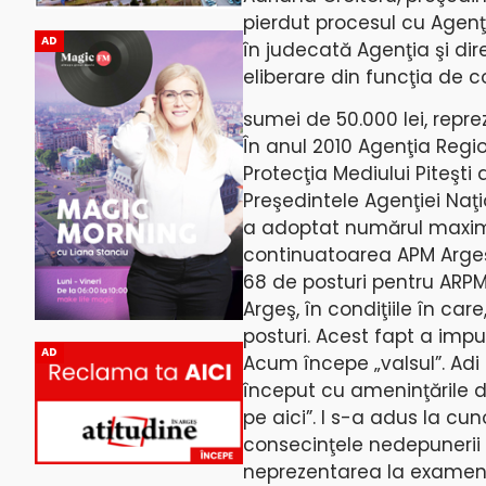
pierdut procesul cu Agenţ
AD
în judecată Agenţia şi dir
eliberare din funcţia de co
sumei de 50.000 lei, repr
În anul 2010 Agenţia Regio
Protecţia Mediului Piteşti
Preşedintele Agenţiei Naţi
a adoptat numărul maxim d
continuatoarea APM Argeş, 
68 de posturi pentru ARPM 
Argeş, în condiţiile în car
posturi. Acest fapt a impu
AD
Acum începe „valsul”. Adi
început cu ameninţările d
pe aici”. I s-a adus la cu
consecinţele nedepunerii o
neprezentarea la examen, î