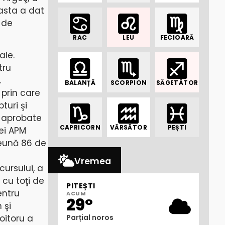
easta a dat
 de
RAC
LEU
FECIOARĂ
ale.
tru
.
BALANȚĂ
SCORPION
SĂGETĂTOR
 prin care
turi şi
t aprobate
CAPRICORN
VĂRSĂTOR
PEȘTI
tei APM
preună 86 de
Vremea
ursului, a
 cu toţi de
PITEȘTI
entru
ACUM
29°
 şi
oitoru a
Parțial noros