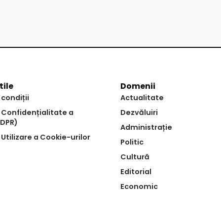
tile
Domenii
 condiții
Actualitate
e Confidențialitate a
Dezvăluiri
GDPR)
Administrație
 Utilizare a Cookie-urilor
Politic
Cultură
Editorial
Economic