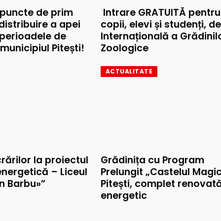
 puncte de prim
Intrare GRATUITĂ pentru
 distribuire a apei
copii, elevi și studenți, d
 perioadele de
Internațională a Grădinil
municipiul Pitești!
Zoologice
ACTUALITATE
rărilor la proiectul
Grădinița cu Program
nergetică – Liceul
Prelungit „Castelul Magic
on Barbu»”
Pitești, complet renovat
energetic