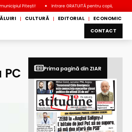
ul Pitești!
Intrare GRATUITĂ pentru copii, elevi și studenți,
ĂLUIRI
CULTURĂ
EDITORIAL
ECONOMIC
|
|
|
CONTACT
a PC
Prima pagină din ZIAR