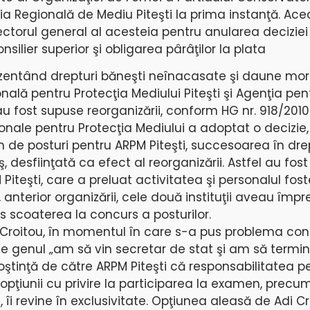
ia Regională de Mediu Piteşti la prima instanţă. Ac
ectorul general al acesteia pentru anularea deciziei
nsilier superior şi obligarea pârâţilor la plata
ezentând drepturi băneşti neînacasate şi daune mor
nală pentru Protecţia Mediului Piteşti şi Agenţia pen
 au fost supuse reorganizării, conform HG nr. 918/2010
onale pentru Protecţia Mediului a adoptat o decizie,
e posturi pentru ARPM Piteşti, succesoarea în drep
desfiinţată ca efect al reorganizării. Astfel au fos
Piteşti, care a preluat activitatea şi personalul fos
e, anterior organizării, cele două instituţii aveau îm
s scoaterea la concurs a posturilor.
 Croitou, în momentul în care s-a pus problema conc
e genul „am să vin secretar de stat şi am să termin
noştinţă de către ARPM Piteşti că responsabilitatea p
pţiunii cu privire la participarea la examen, precum
i revine în exclusivitate. Opţiunea aleasă de Adi Cr