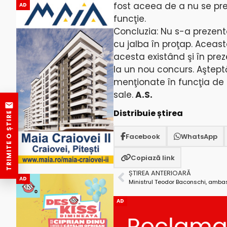
fost aceea de a nu se pr
AD
funcţie.
Concluzia: Nu s-a prezenta
cu jalba în proţap. Aceas
acesta existând şi în preze
la un nou concurs. Aştep
menţionate în funcţia de 
sale.
A.S.
Distribuie știrea
TRIMITE O ȘTIRE
Facebook
WhatsApp
Copiază link
ȘTIREA ANTERIOARĂ
AD
AD