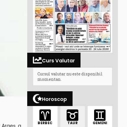
Curs Valutar
Cursul valutar nu este disponibil
momentan.
Horoscop
BERBEC
TAUR
GEMENI
 Argeş, a