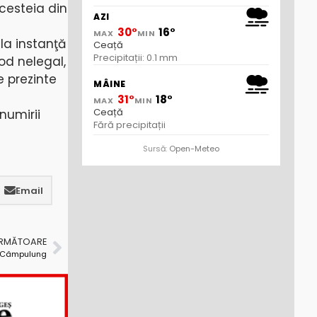
cesteia din
AZI
30°
16°
MAX
MIN
la instanţă
Ceață
Precipitații: 0.1 mm
od nelegal,
e prezinte
MÂINE
31°
18°
MAX
MIN
Ceață
numirii
Fără precipitații
Sursă:
Open-Meteo
Email
URMĂTOARE
n Câmpulung