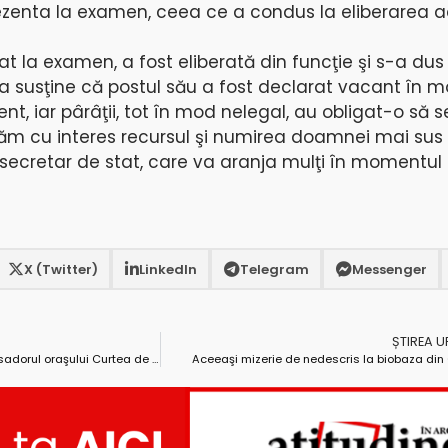
ezenta la examen, ceea ce a condus la eliberarea a
t la examen, a fost eliberată din funcţie şi s-a dus 
ta susţine că postul său a fost declarat vacant în m
nt, iar pârâţii, tot în mod nelegal, au obligat-o să s
tăm cu interes recursul şi numirea doamnei mai sus
secretar de stat, care va aranja mulţi în momentul 
X (Twitter)
LinkedIn
Telegram
Messenger
ȘTIREA 
Ministrul Teodor Baconschi, ambasadorul oraşului Curtea de Argeş
Aceeaşi mizerie de nedescris la biobaza di