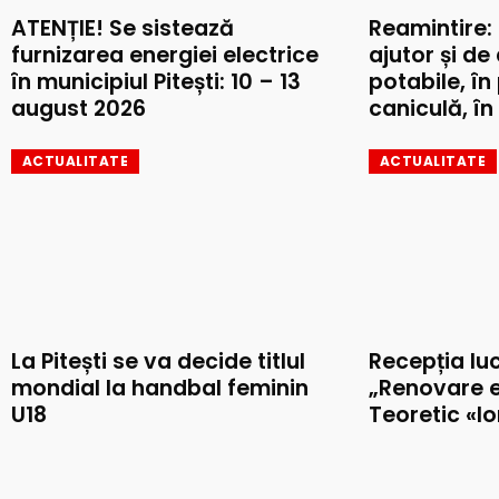
ATENȚIE! Se sistează
Reamintire:
furnizarea energiei electrice
ajutor și de
în municipiul Pitești: 10 – 13
potabile, în
august 2026
caniculă, în 
ACTUALITATE
ACTUALITATE
La Pitești se va decide titlul
Recepția luc
mondial la handbal feminin
„Renovare e
U18
Teoretic «I