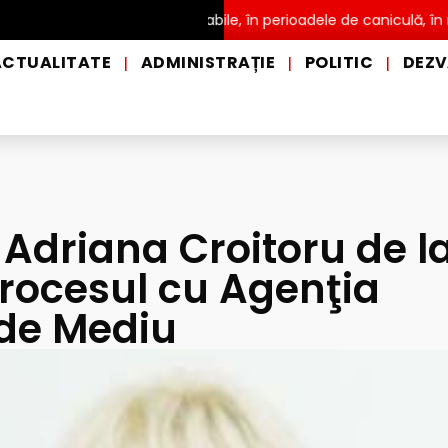
distribuire a apei potabile, în perioadele de caniculă, în municipi
ACTUALITATE
ADMINISTRAȚIE
POLITIC
DEZV
|
|
|
 Adriana Croitoru de l
procesul cu Agenţia
de Mediu