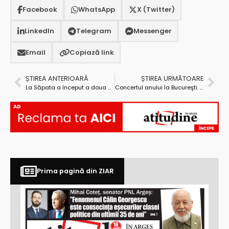
Facebook
WhatsApp
X (Twitter)
LinkedIn
Telegram
Messenger
Email
Copiază link
ȘTIREA ANTERIOARĂ
ȘTIREA URMĂTOARE
La Săpata a început a doua ediţie a taberei de pictură intitulată ,,ICOANA DIN SUFLETUL COPILULUI”
Concertul anului la Bucureşti. Trei ore cu Bon Jovi în Piaţa Constituţiei
AD
Prima pagină din ZIAR