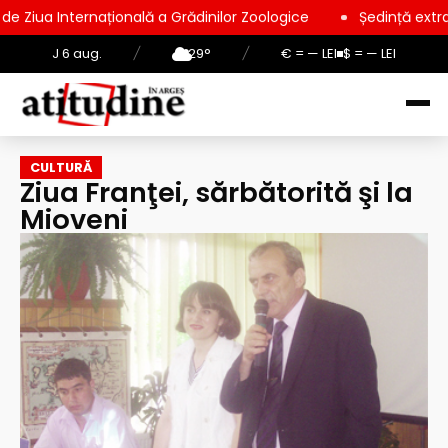
națională a Grădinilor Zoologice
Ședință extraordinară la Co
J 6 aug.
/
29°
/
€ = — LEI
$ = — LEI
CULTURĂ
Ziua Franţei, sărbătorită şi la
Mioveni