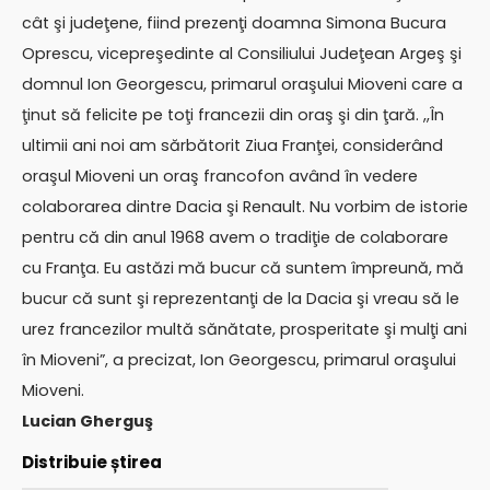
cât şi judeţene, fiind prezenţi doamna Simona Bucura
Oprescu, vicepreşedinte al Consiliului Judeţean Argeş şi
domnul Ion Georgescu, primarul oraşului Mioveni care a
ţinut să felicite pe toţi francezii din oraş şi din ţară. ,,În
ultimii ani noi am sărbătorit Ziua Franţei, considerând
oraşul Mioveni un oraş francofon având în vedere
colaborarea dintre Dacia şi Renault. Nu vorbim de istorie
pentru că din anul 1968 avem o tradiţie de colaborare
cu Franţa. Eu astăzi mă bucur că suntem împreună, mă
bucur că sunt şi reprezentanţi de la Dacia şi vreau să le
urez francezilor multă sănătate, prosperitate şi mulţi ani
în Mioveni”, a precizat, Ion Georgescu, primarul oraşului
Mioveni.
Lucian Gherguş
Distribuie știrea