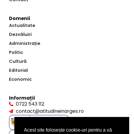
Domenii
Actualitate
Dezvăluiri
Administrație
Politic
Cultură
Editorial
Economic
Informații
0722 543 112
contact@atitudineinarges.ro
Acest site folosește cookie-uri pentru a vă