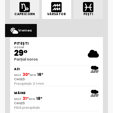
CAPRICORN
VĂRSĂTOR
PEȘTI
Vremea
PITEȘTI
ACUM
29°
Parțial noros
AZI
30°
16°
MAX
MIN
Ceață
Precipitații: 0.1 mm
MÂINE
31°
18°
MAX
MIN
Ceață
Fără precipitații