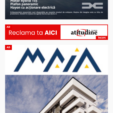
AD
AD