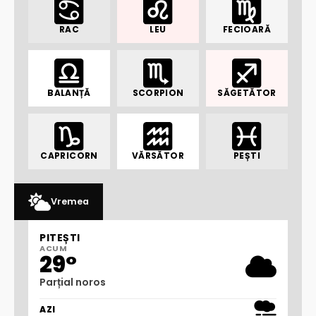
RAC
LEU
FECIOARĂ
BALANȚĂ
SCORPION
SĂGETĂTOR
CAPRICORN
VĂRSĂTOR
PEȘTI
Vremea
PITEȘTI
ACUM
29°
Parțial noros
AZI