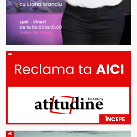
AD
AD