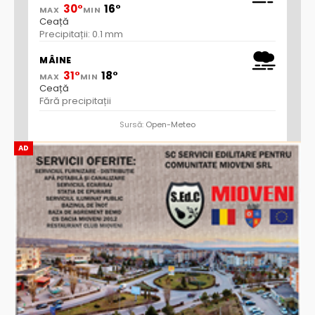
30°
16°
MAX
MIN
Ceață
Precipitații: 0.1 mm
MÂINE
31°
18°
MAX
MIN
Ceață
Fără precipitații
Sursă:
Open-Meteo
AD