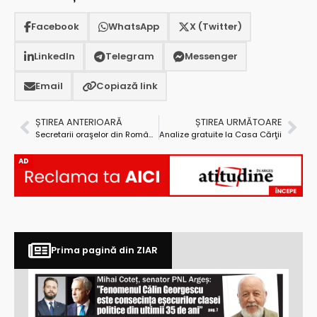
Facebook
WhatsApp
X (Twitter)
LinkedIn
Telegram
Messenger
Email
Copiază link
ȘTIREA ANTERIOARĂ
ȘTIREA URMĂTOARE
Secretarii oraşelor din România s-au reunit la Mioveni
Analize gratuite la Casa Cărţii
AD
Prima pagină din ZIAR