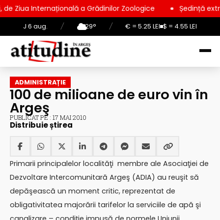
rnațională a Grădinilor Zoologice
Ședință extraordinară la C
J 6 aug.
/
29°
/
€ = 5.25 LEI
$ = 4.55 LEI
ADMINISTRAȚIE
100 de milioane de euro vin în
Argeş
PUBLICAT PE : 17 MAI 2010
Distribuie știrea
Primarii principalelor localităţi membre ale Asociaţiei de
Dezvoltare Intercomunitară Argeş (ADIA) au reuşit să
depăşească un moment critic, reprezentat de
obligativitatea majorării tarifelor la serviciile de apă şi
canalizare – condiţie impusă de normele Uniunii