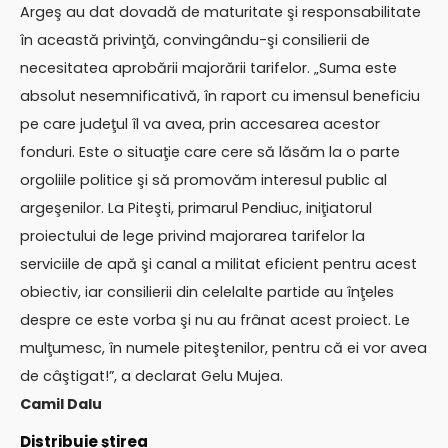
Argeş au dat dovadă de maturitate şi responsabilitate
în această privinţă, convingându-şi consilierii de
necesitatea aprobării majorării tarifelor. „Suma este
absolut nesemnificativă, în raport cu imensul beneficiu
pe care judeţul îl va avea, prin accesarea acestor
fonduri. Este o situaţie care cere să lăsăm la o parte
orgoliile politice şi să promovăm interesul public al
argeşenilor. La Piteşti, primarul Pendiuc, iniţiatorul
proiectului de lege privind majorarea tarifelor la
serviciile de apă şi canal a militat eficient pentru acest
obiectiv, iar consilierii din celelalte partide au înţeles
despre ce este vorba şi nu au frânat acest proiect. Le
mulţumesc, în numele piteştenilor, pentru că ei vor avea
de câştigat!”, a declarat Gelu Mujea.
Camil Dalu
Distribuie știrea