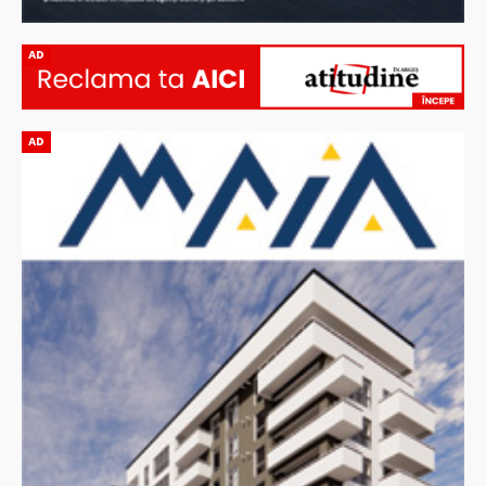
AD
AD