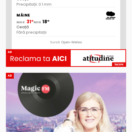
Precipitații: 0.1 mm
MÂINE
31°
18°
MAX
MIN
Ceață
Fără precipitații
Sursă:
Open-Meteo
AD
AD