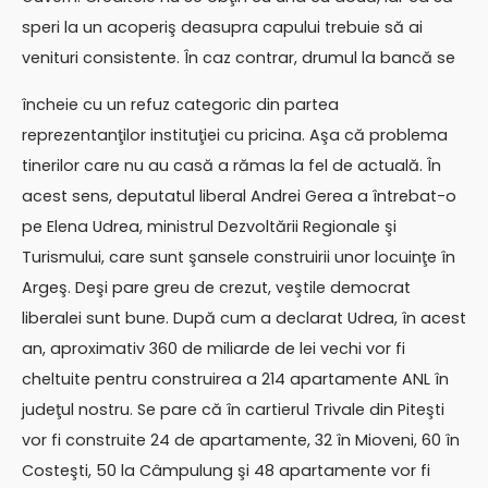
speri la un acoperiş deasupra capului trebuie să ai
venituri consistente. În caz contrar, drumul la bancă se
încheie cu un refuz categoric din partea
reprezentanţilor instituţiei cu pricina. Aşa că problema
tinerilor care nu au casă a rămas la fel de actuală. În
acest sens, deputatul liberal Andrei Gerea a întrebat-o
pe Elena Udrea, ministrul Dezvoltării Regionale şi
Turismului, care sunt şansele construirii unor locuinţe în
Argeş. Deşi pare greu de crezut, veştile democrat
liberalei sunt bune. După cum a declarat Udrea, în acest
an, aproximativ 360 de miliarde de lei vechi vor fi
cheltuite pentru construirea a 214 apartamente ANL în
judeţul nostru. Se pare că în cartierul Trivale din Piteşti
vor fi construite 24 de apartamente, 32 în Mioveni, 60 în
Costeşti, 50 la Câmpulung şi 48 apartamente vor fi