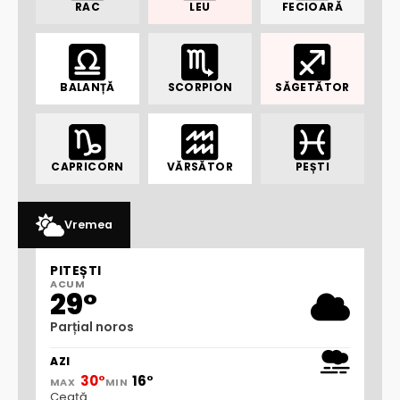
RAC
LEU
FECIOARĂ
BALANȚĂ
SCORPION
SĂGETĂTOR
CAPRICORN
VĂRSĂTOR
PEȘTI
Vremea
PITEȘTI
ACUM
29°
Parțial noros
AZI
30°
16°
MAX
MIN
Ceață