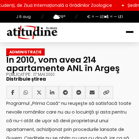
a Internațională a Grădinilor Zoologice
Ședință extraordinar
J 6 aug.
/
29°
/
€ = — LEI
$ = — LEI
ADMINISTRAȚIE
În 2010, vom avea 214
apartamente ANL în Argeş
PUBLICAT PE : 17 MAI 2010
Distribuie știrea
Programul „Prima Casă” nu reuşeşte să satisfacă toate
nevoile românilor care nu au o locuinţă şi asta pentru
că nu-i atât de uşor să devii proprietarul unui
apartament, achiziţionat prin procedurile lansate de
Guvern. Creditele nu se obţin cu una cu două, iar ca să