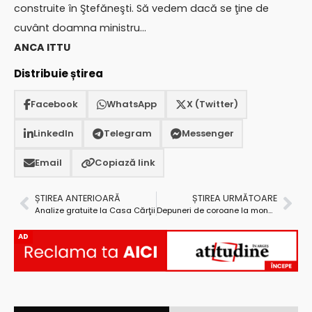
construite în Ştefăneşti. Să vedem dacă se ţine de
cuvânt doamna ministru…
ANCA ITTU
Distribuie știrea
Facebook
WhatsApp
X (Twitter)
LinkedIn
Telegram
Messenger
Email
Copiază link
ȘTIREA ANTERIOARĂ
ȘTIREA URMĂTOARE
Analize gratuite la Casa Cărţii
Depuneri de coroane la monumentele eroilor din Mioveni
AD