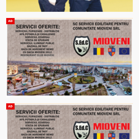
AD
AD