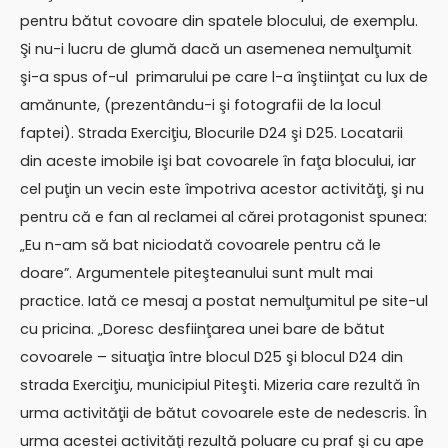
pentru bătut covoare din spatele blocului, de exemplu.
Şi nu-i lucru de glumă dacă un asemenea nemulţumit
şi-a spus of-ul primarului pe care l-a înştiinţat cu lux de
amănunte, (prezentându-i şi fotografii de la locul
faptei). Strada Exerciţiu, Blocurile D24 şi D25. Locatarii
din aceste imobile işi bat covoarele în faţa blocului, iar
cel puţin un vecin este împotriva acestor activităţi, şi nu
pentru că e fan al reclamei al cărei protagonist spunea:
„Eu n-am să bat niciodată covoarele pentru că le
doare”. Argumentele piteşteanului sunt mult mai
practice. Iată ce mesaj a postat nemulţumitul pe site-ul
cu pricina. „Doresc desfiinţarea unei bare de bătut
covoarele – situaţia între blocul D25 şi blocul D24 din
strada Exerciţiu, municipiul Piteşti. Mizeria care rezultă în
urma activităţii de bătut covoarele este de nedescris. În
urma acestei activităţi rezultă poluare cu praf şi cu ape