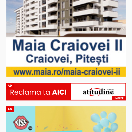
AD
AD