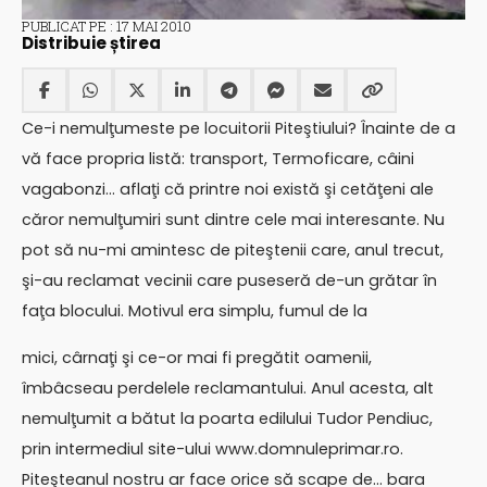
PUBLICAT PE : 17 MAI 2010
Distribuie știrea
Ce-i nemulţumeste pe locuitorii Piteştiului? Înainte de a
vă face propria listă: transport, Termoficare, câini
vagabonzi… aflaţi că printre noi există şi cetăţeni ale
căror nemulţumiri sunt dintre cele mai interesante. Nu
pot să nu-mi amintesc de piteştenii care, anul trecut,
şi-au reclamat vecinii care puseseră de-un grătar în
faţa blocului. Motivul era simplu, fumul de la
mici, cârnaţi şi ce-or mai fi pregătit oamenii,
îmbâcseau perdelele reclamantului. Anul acesta, alt
nemulţumit a bătut la poarta edilului Tudor Pendiuc,
prin intermediul site-ului www.domnuleprimar.ro.
Piteşteanul nostru ar face orice să scape de… bara