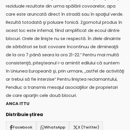
reziduale rezultate din urma spălării covoarelor, apa
care este aruncată direct în stradă sau în spaţiul verde.
Rezultă totodată şi poluare fonică. Zgomotul produs în
acest loc este infernal, fiind amplificat de ecoul dintre
blocuri. Orele de linişte nu se respectă. În zilele dinainte
de sărbători se bat covoare încontinuu de dimineaţă
de la ora 7 până seara la ora 21-22.” Pentru mai multă
consistenţă, piteşteanul i-a amintit edilului că suntem
în Uniunea Europeană şi, prin urmare, „astfel de activităţi
ar trebui să fie interzise” Pentru liniştea reclamantului,
Pendiuc a transmis mesajul asociaţiilor de proprietari
de care aparţin cele două blocuri.
ANCA ITTU
Distribuie știrea
Facebook
WhatsApp
X (Twitter)