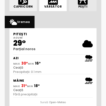
CAPRICORN
VĂRSĂTOR
PEȘTI
Vremea
PITEȘTI
ACUM
29°
Parțial noros
AZI
30°
16°
MAX
MIN
Ceață
Precipitații: 0.1 mm
MÂINE
31°
18°
MAX
MIN
Ceață
Fără precipitații
Sursă:
Open-Meteo