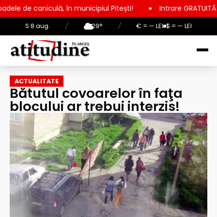
lă, în municipiul Pitești!
Intrare GRATUITĂ pentru copii, ele
S 8 aug.
/
29°
/
€ = — LEI
$ = — LEI
ACTUALITATE
Bătutul covoarelor în faţa
blocului ar trebui interzis!