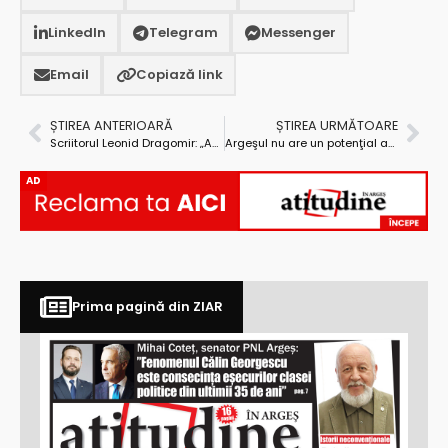
LinkedIn
Telegram
Messenger
Email
Copiază link
ȘTIREA ANTERIOARĂ
ȘTIREA URMĂTOARE
Scriitorul Leonid Dragomir: „Am făcut filozofie dintr-o nevoie de a compensa ceea ce nu-mi oferea medicina”
Argeşul nu are un potenţial agricol maxim, dar are o agricultură bine structurată şi dezvoltată
AD
Prima pagină din ZIAR