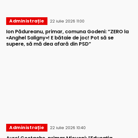
Administrație
22 iulie 2026 11:00
Ion Pădureanu, primar, comuna Godeni: ”ZERO la
«Anghel Saligny»! E bătaie de joc! Pot să se
supere, să mă dea afară din PSD”
Administrație
22 iulie 2026 10:40