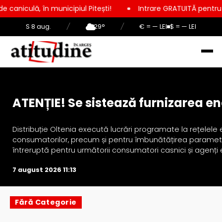
 în municipiul Pitești!
Intrare GRATUITĂ pentru copii, elevi
S 8 aug.
/
29°
/
€ = — LEI
$ = — LEI
Actualitate
ATENȚIE! Se sistează furnizarea ene
Distribuție Oltenia execută lucrări programate la rețelele 
consumatorilor, precum și pentru îmbunătățirea parametrilo
întreruptă pentru următorii consumatori casnici și agenți e
7 august 2026 11:13
Fără Categorie