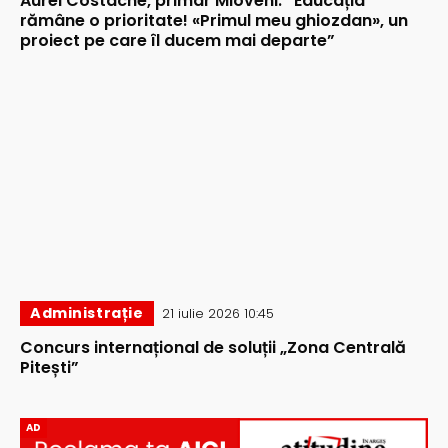
Aurel Costache, primar Mioveni: ”Educația
rămâne o prioritate! «Primul meu ghiozdan», un
proiect pe care îl ducem mai departe”
Administrație
21 iulie 2026 10:45
Concurs internațional de soluții „Zona Centrală
Pitești”
AD