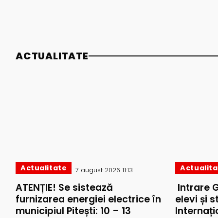
ACTUALITATE
Actualitate
Actualit
7 august 2026 11:13
ATENȚIE! Se sistează
Intrare 
furnizarea energiei electrice în
elevi și 
municipiul Pitești: 10 – 13
Internați