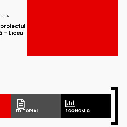
 13:34
 proiectul
 – Liceul
”
EDITORIAL
ECONOMIC