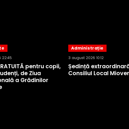
te
Administrație
 22:45
3 august 2026 10:12
GRATUITĂ pentru copii,
Ședință extraordinară
tudenți, de Ziua
Consiliul Local Mioven
onală a Grădinilor
e