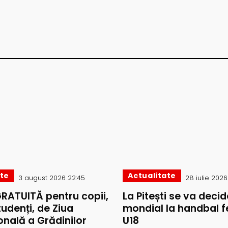
ate
Actualitate
3 august 2026 22:45
28 iulie 2026 
GRATUITĂ pentru copii,
La Pitești se va decide
studenți, de Ziua
mondial la handbal f
onală a Grădinilor
U18