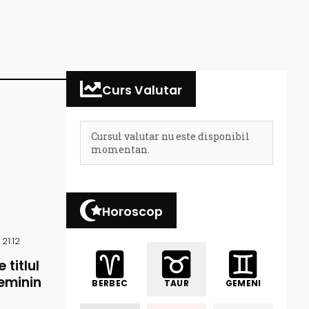
Curs Valutar
Cursul valutar nu este disponibil
momentan.
Horoscop
21:12
 titlul
eminin
BERBEC
TAUR
GEMENI