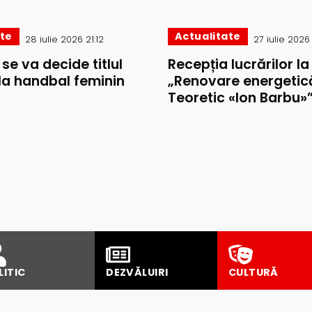
ate
Actualitate
28 iulie 2026 21:12
27 iulie 2026
i se va decide titlul
Recepția lucrărilor la
la handbal feminin
„Renovare energetică
Teoretic «Ion Barbu»
LITIC
DEZVĂLUIRI
CULTURĂ