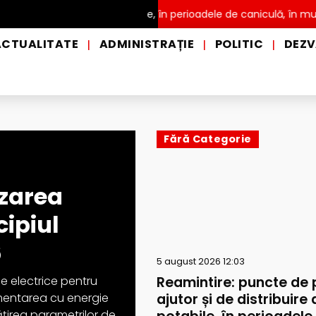
ibuire a apei potabile, în perioadele de caniculă, în municipiul Pit
ACTUALITATE
ADMINISTRAȚIE
POLITIC
DEZV
|
|
|
Fără Categorie
izarea
cipiul
6
5 august 2026 12:03
Reamintire: puncte de 
le electrice pentru
ajutor și de distribuire 
limentarea cu energie
țirea parametrilor de