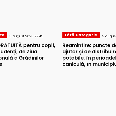
ate
Fără Categorie
3 august 2026 22:45
5 august
GRATUITĂ pentru copii,
Reamintire: puncte d
studenți, de Ziua
ajutor și de distribui
onală a Grădinilor
potabile, în perioade
e
caniculă, în municipiul