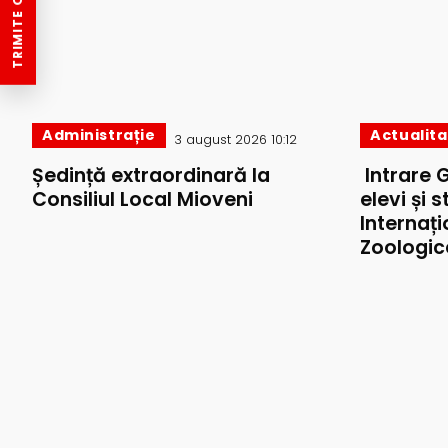
TRIMITE O ȘTIRE
Administrație
Actualit
3 august 2026 10:12
Ședință extraordinară la
Intrare 
Consiliul Local Mioveni
elevi și 
Internați
Zoologic