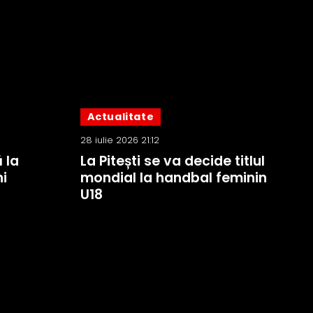
Actualitate
28 iulie 2026 21:12
 la
La Pitești se va decide titlul
i
mondial la handbal feminin
U18