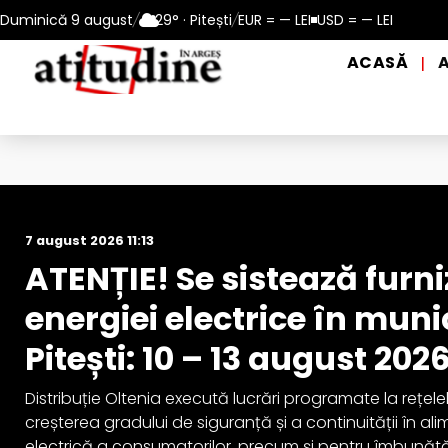
 13 august 2026
Duminică 9 august
/
Reamintire: puncte de prim ajutor și de distr
29° · Pitești
/
EUR = — LEI
USD = — LEI
ACASĂ
|
Actualitate
7 august 2026 11:13
ATENȚIE! Se sistează furn
energiei electrice în muni
Pitești: 10 – 13 august 202
Distribuție Oltenia execută lucrări programate la rețele
creșterea gradului de siguranță și a continuității în a
electrică a consumatorilor, precum și pentru îmbunătă