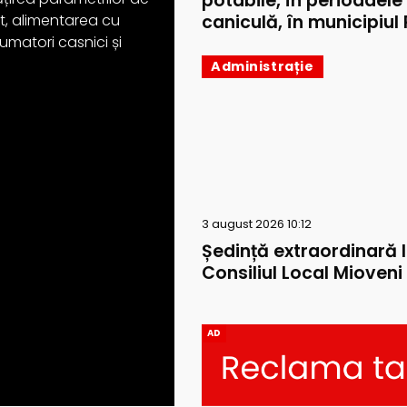
potabile, în perioadele
caniculă, în municipiul P
ext, alimentarea cu
umatori casnici și
Administrație
3 august 2026 10:12
Ședință extraordinară 
Consiliul Local Mioveni
AD