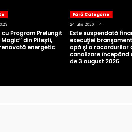
te
Fără Categorie
13:23
24 iulie 2026 11:14
a cu Program Prelungit
Este suspendată fina
 Magic” din Pitești,
execuţiei branşament
renovată energetic
apă şi a racordurilor 
canalizare începând 
de 3 august 2026