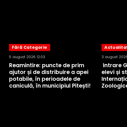
Fără Categorie
Actualita
5 august 2026 12:03
3 august 2026
Reamintire: puncte de prim
Intrare 
ajutor și de distribuire a apei
elevi și s
potabile, în perioadele de
Internați
caniculă, în municipiul Pitești!
Zoologic