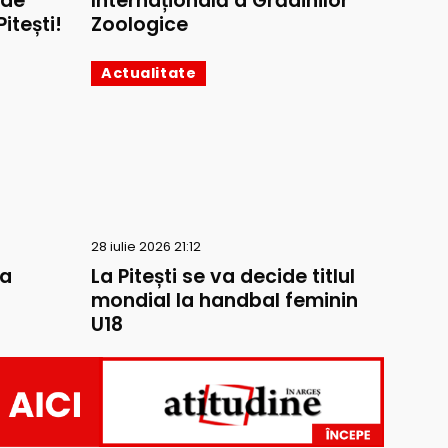
 de
Internațională a Grădinilor
itești!
Zoologice
Actualitate
28 iulie 2026 21:12
la
La Pitești se va decide titlul
mondial la handbal feminin
U18