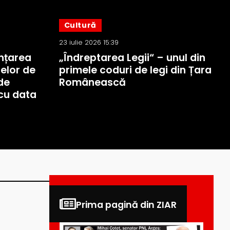
Cultură
23 iulie 2026 15:39
nțarea
„Îndreptarea Legii“ – unul din
elor de
primele coduri de legi din Țara
de
Românească
cu data
Prima pagină din ZIAR