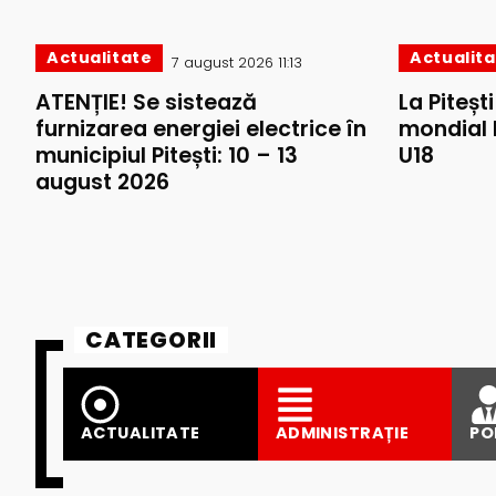
Actualitate
Actualit
7 august 2026 11:13
ATENȚIE! Se sistează
La Piteșt
furnizarea energiei electrice în
mondial 
municipiul Pitești: 10 – 13
U18
august 2026
CATEGORII
ACTUALITATE
ADMINISTRAȚIE
PO