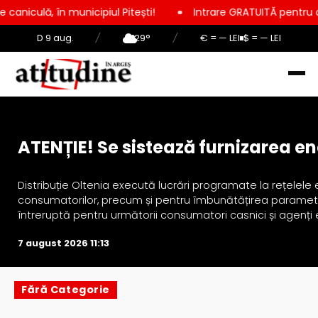
în municipiul Pitești!
Intrare GRATUITĂ pentru copii, elevi 
D 9 aug.
/
29°
/
€ = — LEI
$ = — LEI
Actualitate
ATENȚIE! Se sistează furnizarea ene
Distribuție Oltenia execută lucrări programate la rețelele 
consumatorilor, precum și pentru îmbunătățirea parametrilo
întreruptă pentru următorii consumatori casnici și agenți e
7 august 2026 11:13
Fără Categorie