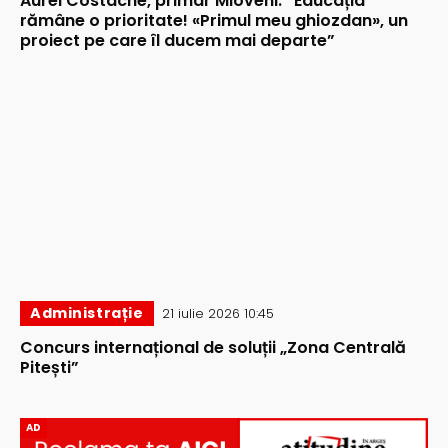
Aurel Costache, primar Mioveni: ”Educația
rămâne o prioritate! «Primul meu ghiozdan», un
proiect pe care îl ducem mai departe”
Administrație
21 iulie 2026 10:45
Concurs internațional de soluții „Zona Centrală
Pitești”
AD