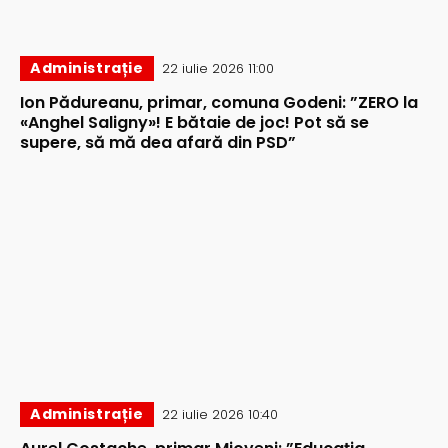
Administrație
22 iulie 2026 11:00
Ion Pădureanu, primar, comuna Godeni: ”ZERO la
«Anghel Saligny»! E bătaie de joc! Pot să se
supere, să mă dea afară din PSD”
Administrație
22 iulie 2026 10:40