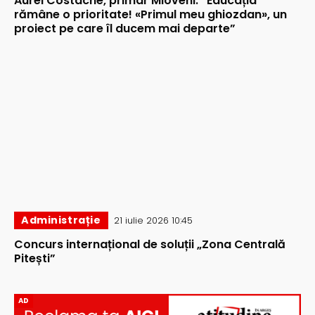
Aurel Costache, primar Mioveni: ”Educația
rămâne o prioritate! «Primul meu ghiozdan», un
proiect pe care îl ducem mai departe”
Administrație
21 iulie 2026 10:45
Concurs internațional de soluții „Zona Centrală
Pitești”
AD