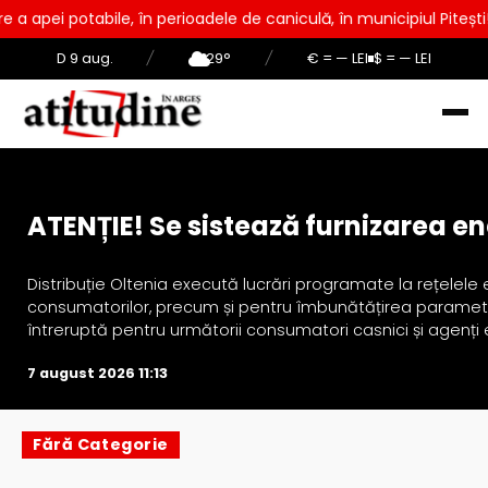
 potabile, în perioadele de caniculă, în municipiul Pitești!
D 9 aug.
/
29°
/
€ = — LEI
$ = — LEI
Actualitate
ATENȚIE! Se sistează furnizarea ene
Distribuție Oltenia execută lucrări programate la rețelele 
consumatorilor, precum și pentru îmbunătățirea parametrilo
întreruptă pentru următorii consumatori casnici și agenți e
7 august 2026 11:13
Fără Categorie