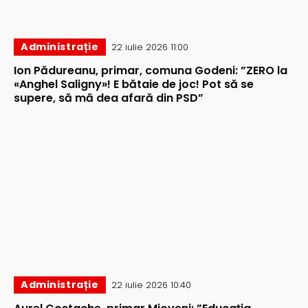
Administrație
22 iulie 2026 11:00
Ion Pădureanu, primar, comuna Godeni: ”ZERO la
«Anghel Saligny»! E bătaie de joc! Pot să se
supere, să mă dea afară din PSD”
Administrație
22 iulie 2026 10:40