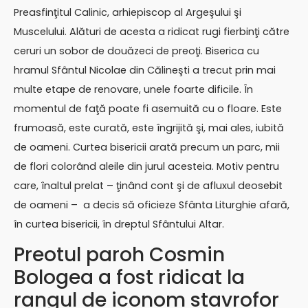
Preasfinţitul Calinic, arhiepiscop al Argeşului şi
Muscelului. Alături de acesta a ridicat rugi fierbinţi către
ceruri un sobor de douăzeci de preoţi. Biserica cu
hramul Sfântul Nicolae din Călineşti a trecut prin mai
multe etape de renovare, unele foarte dificile. În
momentul de faţă poate fi asemuită cu o floare. Este
frumoasă, este curată, este îngrijită şi, mai ales, iubită
de oameni. Curtea bisericii arată precum un parc, mii
de flori colorând aleile din jurul acesteia. Motiv pentru
care, înaltul prelat – ţinând cont şi de afluxul deosebit
de oameni – a decis să oficieze Sfânta Liturghie afară,
în curtea bisericii, în dreptul Sfântului Altar.
Preotul paroh Cosmin
Bologea a fost ridicat la
rangul de iconom stavrofor