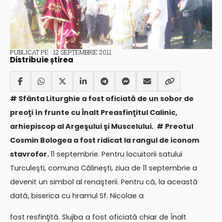
PUBLICAT PE : 12 SEPTEMBRIE 2011
Distribuie știrea
# Sfânta Liturghie a fost oficiată de un sobor de
preoţi în frunte cu Înalt Preasfinţitul Calinic,
arhiepiscop al Argeşului şi Muscelului. # Preotul
Cosmin Bologea a fost ridicat la rangul de iconom
stavrofor.
11 septembrie. Pentru locuitorii satului
Turculeşti, comuna Călineşti, ziua de 11 septembrie a
devenit un simbol al renaşterii. Pentru că, la această
dată, biserica cu hramul Sf. Nicolae a
fost resfinţită. Slujba a fost oficiată chiar de Înalt