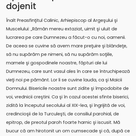
dojenit
Înalt Preasfinţitul Calinic, Arhiepiscop al Argeşului şi
Muscelului: „Rămân mereu extaziat, uimit şi uluit de
lucrarea pe care Dumnezeu a făcut-o cu noi, oamenii.
De aceea se cuvine să avem mare preţuire şi blândeţe,
să nu supărăm pe nimeni, să nu supărăm soţiile,
mamele şi gospodinele noastre, făpturi ale lui
Dumnezeu, care sunt vasul ales în care se întruchipează
vieţi noi pe pământ. Lor li se cuvine lauda, ca şi Maicii
Domnului. Bisericile noastre sunt zidite şi împodobite de
voi, vrednicii creştini. Ca şi în cazul acestei sfinte biserici,
zidită la începutul secolului al XIX-lea, şi îngrijită de voi,
credincioşii de la Turculeşti, de consiliul parohial, de
epitrop, de preotul paroh foarte harnic şi iscusit. Mă
bucur că am hirotonit un om cumsecade şi că, după ce