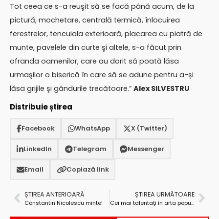
Tot ceea ce s-a reuşit să se facă până acum, de la
pictură, mochetare, centrală termică, înlocuirea
ferestrelor, tencuiala exterioară, placarea cu piatră de
munte, pavelele din curte şi altele, s-a făcut prin
ofranda oamenilor, care au dorit să poată lăsa
urmaşilor o biserică în care să se adune pentru a-şi
lăsa grijile şi gândurile trecătoare.”
Alex SILVESTRU
Distribuie știrea
Facebook
WhatsApp
X (Twitter)
LinkedIn
Telegram
Messenger
Email
Copiază link
ȘTIREA ANTERIOARĂ
ȘTIREA URMĂTOARE
Constantin Nicolescu minte!
Cei mai talentaţi în arta populară au fost premiaţi în încheierea Sărbătorilor Argeşului şi Muscelului – ediţia a V-a