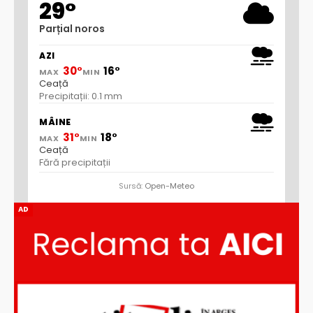
29°
Parțial noros
AZI
30°
16°
MAX
MIN
Ceață
Precipitații: 0.1 mm
MÂINE
31°
18°
MAX
MIN
Ceață
Fără precipitații
Sursă:
Open-Meteo
AD