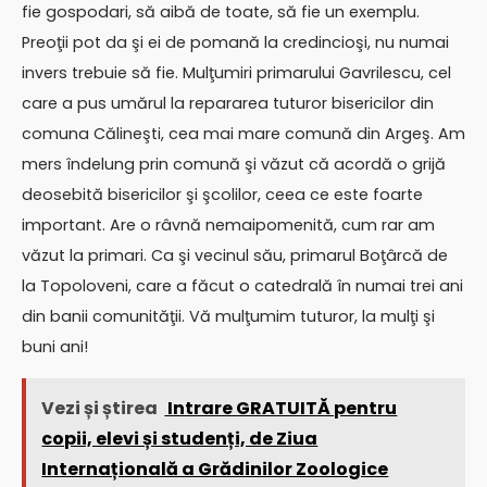
fie gospodari, să aibă de toate, să fie un exemplu.
Preoţii pot da şi ei de pomană la credincioşi, nu numai
invers trebuie să fie. Mulţumiri primarului Gavrilescu, cel
care a pus umărul la repararea tuturor bisericilor din
comuna Călineşti, cea mai mare comună din Argeş. Am
mers îndelung prin comună şi văzut că acordă o grijă
deosebită bisericilor şi şcolilor, ceea ce este foarte
important. Are o râvnă nemaipomenită, cum rar am
văzut la primari. Ca şi vecinul său, primarul Boţârcă de
la Topoloveni, care a făcut o catedrală în numai trei ani
din banii comunităţii. Vă mulţumim tuturor, la mulţi şi
buni ani!
Vezi și știrea
Intrare GRATUITĂ pentru
copii, elevi și studenți, de Ziua
Internațională a Grădinilor Zoologice