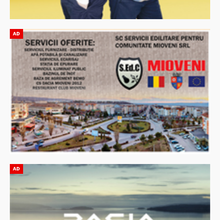
AD
AD