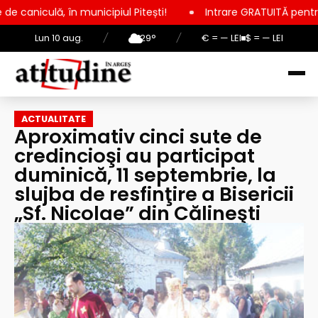
nicipiul Pitești!
Intrare GRATUITĂ pentru copii, elevi și stu
Lun 10 aug.
/
29°
/
€ = — LEI
$ = — LEI
ACTUALITATE
Aproximativ cinci sute de
credincioşi au participat
duminică, 11 septembrie, la
slujba de resfinţire a Bisericii
„Sf. Nicolae” din Călineşti