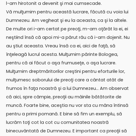
l-am hirotonit a devenit şi mai cumsecade.
Vă mulţumim pentru această lucrare, făcută cu voia lui
Dumnezeu. Am vegheat şi eu la aceasta, ca şi la altele.
De multe ori i-am certat pe preoţi, m-am oţărât la ei, ei
neştiind însă că apoi mi-a părut rău că i-am dojenit. Nu
au ştiut aceasta. Vreau însă ca ei, aici de faţă, să
înţeleagă lucrul acesta. Mulţumim părinte Bologea,
pentru că ai făcut o aşa frumuseţe, o aşa lucrare.
Mulţumim dreptmăritorilor creştini pentru eforturile lor,
mulţumesc soborului de preoţi care a cântat atât de
frumos în faţa noastră şi a lui Dumnezeu… Am observat
că aici, spre câmpie, preoţii au mâinile bătătorite de
muncă. Foarte bine, aceştia nu vor sta cu mâna întinsă
pentru a primi pomană. E bine să fim un exemplu, să
lucrăm toţi cot la cot cu comunitatea noastră
binecuvântată de Dumnezeu. E important ca preoţii să