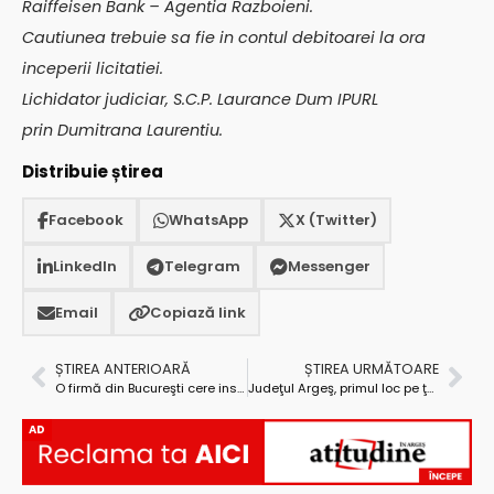
Raiffeisen Bank – Agentia Razboieni.
Cautiunea trebuie sa fie in contul debitoarei la ora
inceperii licitatiei.
Lichidator judiciar, S.C.P. Laurance Dum IPURL
prin Dumitrana Laurentiu.
Distribuie știrea
Facebook
WhatsApp
X (Twitter)
LinkedIn
Telegram
Messenger
Email
Copiază link
ȘTIREA ANTERIOARĂ
ȘTIREA URMĂTOARE
O firmă din Bucureşti cere insolvenţa lui Tef Grup 2000, firmă aparţinând omului de afaceri piteştean Florea Tolea
Judeţul Argeş, primul loc pe ţară la depunerea declaraţiilor on-line la Finanţe
AD