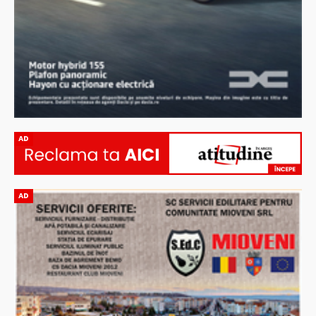
AD
AD