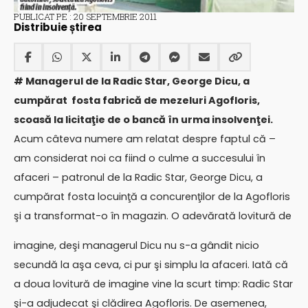
PUBLICAT PE : 20 SEPTEMBRIE 2011
Distribuie știrea
# Managerul de la Radic Star, George Dicu, a
cumpărat fosta fabrică de mezeluri Agofloris,
scoasă la licitaţie de o bancă în urma insolvenţei.
Acum câteva numere am relatat despre faptul că –
am considerat noi ca fiind o culme a succesului în
afaceri – patronul de la Radic Star, George Dicu, a
cumpărat fosta locuinţă a concurenţilor de la Agofloris
şi a transformat-o în magazin. O adevărată lovitură de
imagine, deşi managerul Dicu nu s-a gândit nicio
secundă la aşa ceva, ci pur şi simplu la afaceri. Iată că
a doua lovitură de imagine vine la scurt timp: Radic Star
şi-a adjudecat şi clădirea Agofloris. De asemenea,