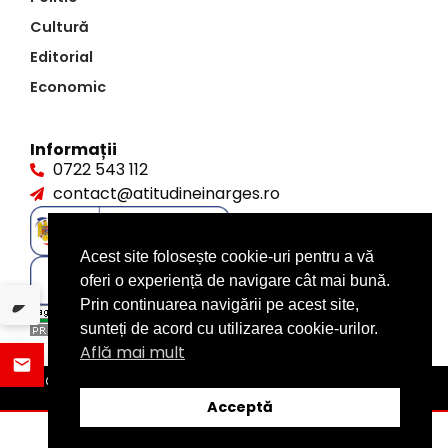
Cultură
Editorial
Economic
Informații
0722 543 112
contact@atitudineinarges.ro
Acest site folosește cookie-uri pentru a vă
oferi o experiență de navigare cât mai bună.
Prin continuarea navigării pe acest site,
sunteți de acord cu utilizarea cookie-urilor.
Află mai mult
©2026 Atitudine în Argeș. Toate drepturile rezervate
design by
XITE.ro
Acceptă