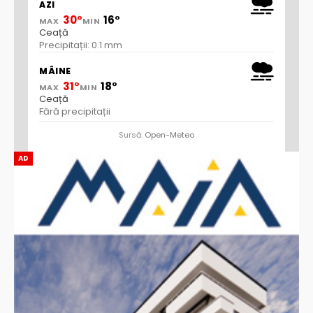
AZI
30°
16°
MAX
MIN
Ceață
Precipitații: 0.1 mm
MÂINE
31°
18°
MAX
MIN
Ceață
Fără precipitații
Sursă:
Open-Meteo
AD