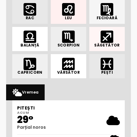
RAC
LEU
FECIOARĂ
BALANȚĂ
SCORPION
SĂGETĂTOR
CAPRICORN
VĂRSĂTOR
PEȘTI
Vremea
PITEȘTI
ACUM
29°
Parțial noros