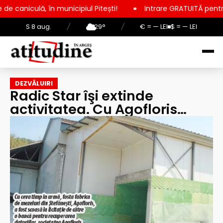
unicipiul Pitești!
Intrare GRATUITĂ pentru copii, elevi și st
S 8 aug.
/
29°
/
€ = — LEI
$ = — LEI
DEZVĂLUIRI
Radic Star îşi extinde
activitatea. Cu Agofloris…