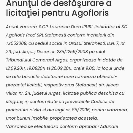
Anunţul de desfăşurare a
licitaţiei pentru Agofloris
Anunt vanzare: S.CP. Laurance Dum IPURL lichidator al SC
Agofloris Prod SRL Stefanesti conform Incheierii din
TZ052009, cu sediul social in Orasul Steranesti, D.N. 7, nr.
211, jud. Arges, Dosar nr. 235/1259/2008 pe rolul
Tribunalului Comeraal Arges, organizeaza in datde de
12:09.2011, 19.092011 si 26.09.2011, orele 9,00, la locul unde
se afla bunurile debitoarei care formeaza obiectul-
prezentei licitatii, respectiv oras Stefanesti, str. Aleea
Vlilor, nr. 211, judetul Arges, licitatie publica deschisa cu
strigare, in conformitate cu prevederile Codului de
procedura civila si ale legii nr. 85/2006, pentru vanzarea
unor bunuri imobiie, proprietatea acesteia.
Vanzarea se efectueaza conform aprobarii Adunarii