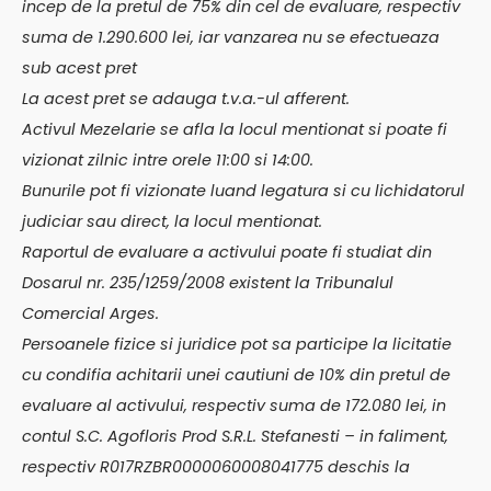
incep de la pretul de 75% din cel de evaluare, respectiv
suma de 1.290.600 lei, iar vanzarea nu se efectueaza
sub acest pret
La acest pret se adauga t.v.a.-ul afferent.
Activul Mezelarie se afla la locul mentionat si poate fi
vizionat zilnic intre orele 11:00 si 14:00.
Bunurile pot fi vizionate luand legatura si cu lichidatorul
judiciar sau direct, la locul mentionat.
Raportul de evaluare a activului poate fi studiat din
Dosarul nr. 235/1259/2008 existent la Tribunalul
Comercial Arges.
Persoanele fizice si juridice pot sa participe la licitatie
cu condifia achitarii unei cautiuni de 10% din pretul de
evaluare al activului, respectiv suma de 172.080 lei, in
contul S.C. Agofloris Prod S.R.L. Stefanesti – in faliment,
respectiv R017RZBR0000060008041775 deschis la