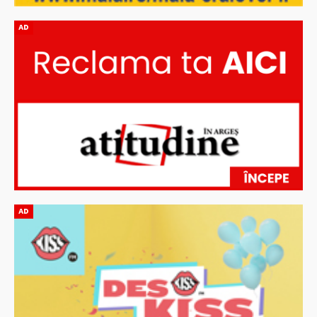
AD
AD