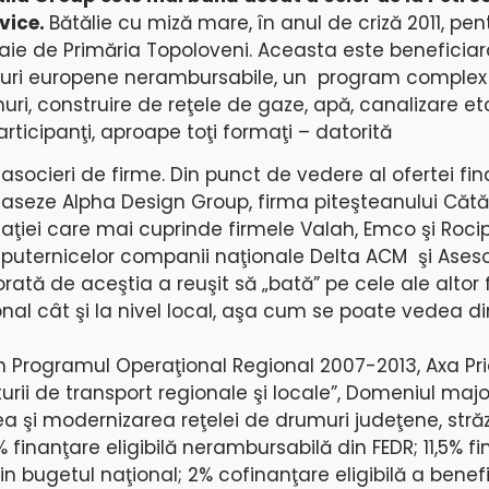
vice.
Bătălie cu miză mare, în anul de criză 2011, pen
aie de Primăria Topoloveni. Aceasta este beneficiar
duri europene nerambursabile, un program complex
ri, construire de reţele de gaze, apă, canalizare etc
participanţi, aproape toţi formaţi – datorită
n asocieri de firme. Din punct de vedere al ofertei fi
claseze Alpha Design Group, firma piteşteanului Cătăl
aţiei care mai cuprinde firmele Valah, Emco şi Rocip 
 puternicelor companii naţionale Delta ACM şi Ases
orată de aceştia a reuşit să „bată” pe cele ale altor 
ional cât şi la nivel local, aşa cum se poate vedea di
in Programul Operaţional Regional 2007-2013, Axa Pri
urii de transport regionale şi locale”, Domeniul maj
area şi modernizarea reţelei de drumuri judeţene, stră
% finanţare eligibilă nerambursabilă din FEDR; 11,5% f
in bugetul naţional; 2% cofinanţare eligibilă a benefi