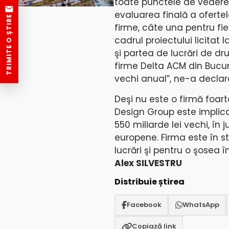
toate punctele de vedere 
evaluarea finală a ofertel
TRIMITE O ȘTIRE
firme, câte una pentru fie
cadrul proiectului licitat
şi partea de lucrări de d
firme Delta ACM din Bucur
vechi anual”, ne-a declar
Deşi nu este o firmă foarte
Design Group este implica
550 miliarde lei vechi, în 
europene. Firma este în 
lucrări şi pentru o şosea î
Alex SILVESTRU
Distribuie știrea
Facebook
WhatsApp
Copiază link