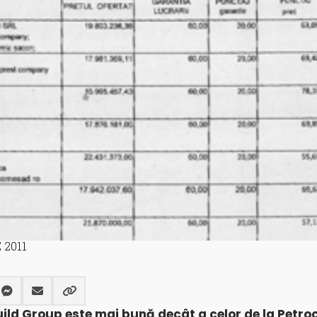
 2011
ild Group este mai bună decât a celor de la Petro