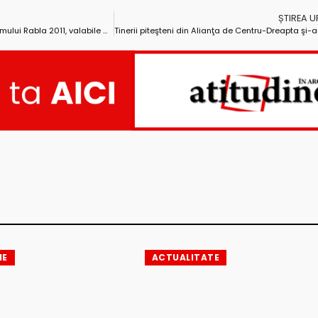
ȘTIREA 
Atenţie, argeşeni! Tichetele programului Rabla 2011, valabile doar până la 23 noiembrie
IE
ACTUALITATE