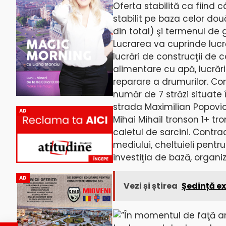
Oferta stabilită ca fiind
stabilit pe baza celor dou
din total) şi termenul de 
Lucrarea va cuprinde lucră
lucrări de construcţii de
alimentare cu apă, lucrări
reparare a drumurilor. Co
număr de 7 străzi situate 
strada Maximilian Popovic
AD
Mihai Mihail tronson 1+ tr
caietul de sarcini. Contra
mediului, cheltuieli pentru
investiţia de bază, organiz
AD
Vezi și știrea
Ședință ex
”În momentul de faţă a