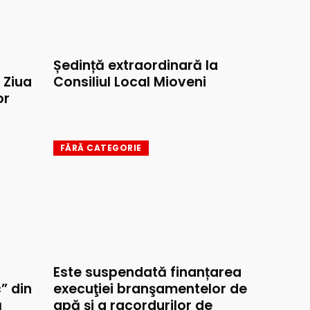
Ședință extraordinară la
e Ziua
Consiliul Local Mioveni
or
FĂRĂ CATEGORIE
Este suspendată finanțarea
” din
execuţiei branşamentelor de
ă
apă şi a racordurilor de