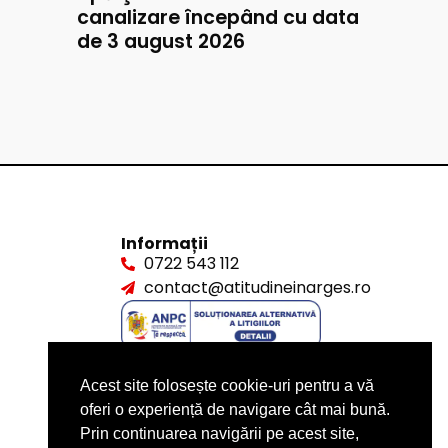
canalizare începând cu data
de 3 august 2026
Informații
0722 543 112
contact@atitudineinarges.ro
Acest site folosește cookie-uri pentru a vă
oferi o experiență de navigare cât mai bună.
Prin continuarea navigării pe acest site,