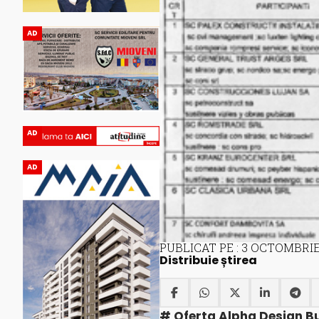
AD
AD
AD
PUBLICAT PE : 3 OCTOMBRIE
Distribuie știrea
# Oferta Alpha Design Bu