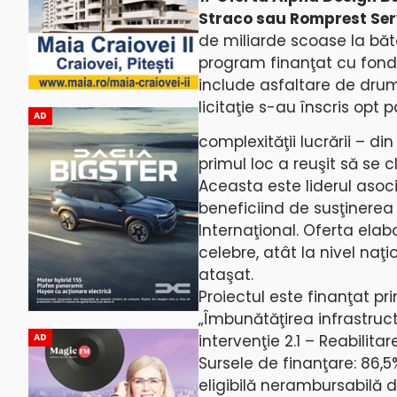
Straco sau Romprest Ser
de miliarde scoase la băt
program finanţat cu fon
include asfaltare de drumu
licitaţie s-au înscris opt 
AD
complexităţii lucrării – di
primul loc a reuşit să se 
Aceasta este liderul asoci
beneficiind de susţinerea
Internaţional. Oferta elab
celebre, atât la nivel naţ
ataşat.
Proiectul este finanţat pr
„Îmbunătăţirea infrastruct
intervenţie 2.1 – Reabilit
AD
Sursele de finanţare: 86,5
eligibilă nerambursabilă d