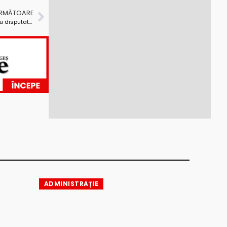
URMĂTOARE
Tinerii piteşteni din Alianţa de Centru-Dreapta şi-au disputat Cupa la Bowling
ADMINISTRAȚIE