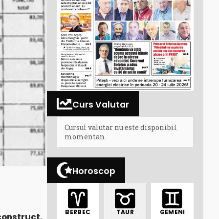
Curs Valutar
Cursul valutar nu este disponibil
momentan.
Horoscop
BERBEC
TAUR
GEMENI
construct,