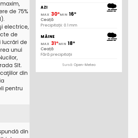
j maxim,
AZI
dere de 75%
30°
16°
MAX
MIN
).
Ceață
Precipitații: 0.1 mm
i electrice,
ucte de
MÂINE
 lucrări de
31°
18°
MAX
MIN
Ceață
area unui
Fără precipitații
ucilor,
rada Slt.
Sursă:
Open-Meteo
aţiilor din
ia
eli pentru
spundă din