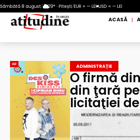
0 – 13 august 2026
Sâmbătă 8 august
/
29° · Pitești
Reamintire: puncte de prim ajutor și de di
/
EUR = — LEI
USD = — LEI
ACASĂ
|
AD
ADMINISTRAȚIE
O firmă din
din ţară p
licitaţiei d