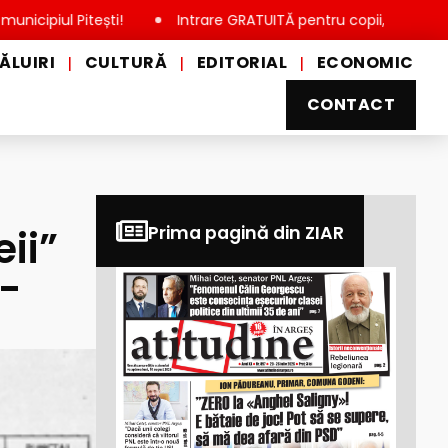
Pitești!
Intrare GRATUITĂ pentru copii, elevi și studenți, d
ĂLUIRI
CULTURĂ
EDITORIAL
ECONOMIC
|
|
|
CONTACT
eii”
Prima pagină din ZIAR
a-