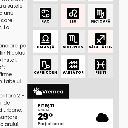
tru sutele
a unui
 care
RAC
LEU
FECIOARĂ
. La
nanciare, pe
BALANȚĂ
SCORPION
SĂGETĂTOR
in Nicolau.
Instal,
oft
CAPRICORN
VĂRSĂTOR
PEȘTI
firme
n tabelul
Vremea
oritară 2 –
or de
PITEȘTI
zi urbane.
ACUM
29°
inanţare
ciarului.
Parțial noros