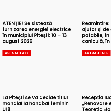
ATENȚIE! Se sistează
Reamintire:
furnizarea energiei electrice
ajutor și de
în municipiul Pitești: 10 – 13
potabile, în
august 2026
caniculă, în 
ACTUALITATE
ACTUALITATE
La Pitești se va decide titlul
Recepția luc
mondial la handbal feminin
„Renovare e
U18
Teoretic «I