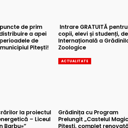
 puncte de prim
Intrare GRATUITĂ pentru
 distribuire a apei
copii, elevi și studenți, d
 perioadele de
Internațională a Grădinil
municipiul Pitești!
Zoologice
ACTUALITATE
rărilor la proiectul
Grădinița cu Program
nergetică – Liceul
Prelungit „Castelul Magic
on Barbu»”
Pitești, complet renovat