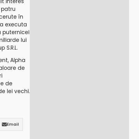
t interes
 patru
cerute în
 va executa
a puternicei
liarde lui
 S.R.L.
ent, Alpha
valoare de
i
ie de
e lei vechi.
Email