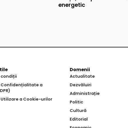
energetic
tile
Domenii
 condiții
Actualitate
e Confidențialitate a
Dezvăluiri
GDPR)
Administrație
 Utilizare a Cookie-urilor
Politic
Cultură
Editorial
Economic