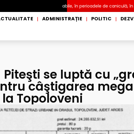
stribuire a apei potabile, în perioadele de caniculă, în municipiul 
ACTUALITATE
ADMINISTRAȚIE
POLITIC
DEZV
|
|
|
 Piteşti se luptă cu „gr
entru câştigarea meg
e la Topoloveni