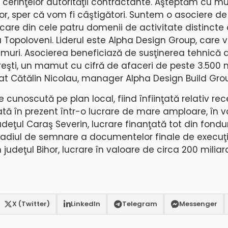
cerinţelor autorităţii contractante. Aşteptăm cu mul
or, sper că vom fi câştigători. Suntem o asociere de
care din cele patru domenii de activitate distincte 
 la Topoloveni. Liderul este Alpha Design Group, care
rumuri. Asocierea beneficiază de susţinerea tehnică 
eşti, un mamut cu cifră de afaceri de peste 3.500 mi
at Cătălin Nicolau, manager Alpha Design Build Group
 cunoscută pe plan local, fiind înfiinţată relativ rec
tă în prezent într-o lucrare de mare amploare, în 
judeţul Caraş Severin, lucrare finanţată tot din fondur
stadiul de semnare a documentelor finale de execuţ
n judeţul Bihor, lucrare în valoare de circa 200 miliard
X (Twitter)
LinkedIn
Telegram
Messenger