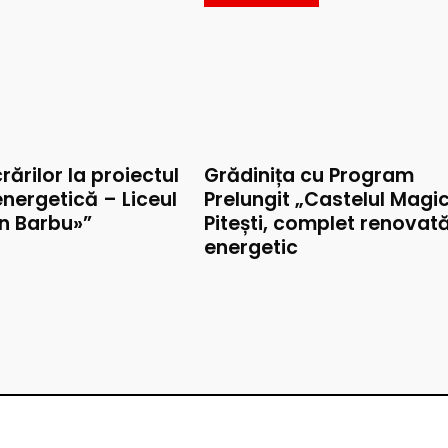
rărilor la proiectul
Grădinița cu Program
nergetică – Liceul
Prelungit „Castelul Magic
on Barbu»”
Pitești, complet renovat
energetic