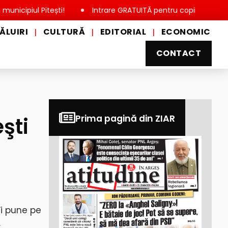
ul Pitești!
Intrare GRATUITĂ pentru copii, elevi și studenți
ĂLUIRI
CULTURĂ
EDITORIAL
ECONOMIC
|
|
|
CONTACT
şti
Prima pagină din ZIAR
îi pune pe
.