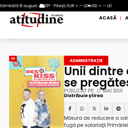
: 10 – 13 august 2026
Sâmbătă 8 august
/
29° · Pitești
Reamintire: puncte de prim ajutor și de
/
EUR = — LEI
USD = — LEI
ACASĂ
|
AD
ADMINISTRAȚIE
Unii dintre 
se pregăte
PUBLICAT PE : 17 MAI 2010
Distribuie știrea
Măsura de reducere a sala
fugă pe salariaţii Primărie