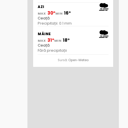
AZI
30°
16°
MAX
MIN
Ceață
Precipitații: 0.1 mm
MÂINE
31°
18°
MAX
MIN
Ceață
Fără precipitații
Sursă:
Open-Meteo