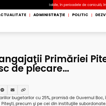
 distribuire a apei potabile, în perioadele de caniculă, în municipi
ACTUALITATE
ADMINISTRAȚIE
POLITIC
DEZV
|
|
|
angajaţii Primăriei Pite
sc de plecare…
riilor bugetarilor cu 25%, promisă de Guvernul Boc, 
i Piteşti, precum şi pe cei din instituţiile subordonate