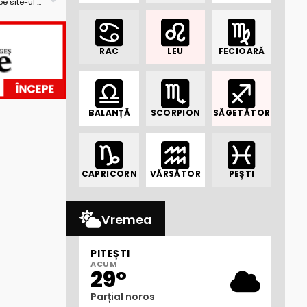
Primăria Piteşti nu mai publică declaraţii de avere pe site-ul propriu
RAC
LEU
FECIOARĂ
BALANȚĂ
SCORPION
SĂGETĂTOR
CAPRICORN
VĂRSĂTOR
PEȘTI
Vremea
PITEȘTI
ACUM
29°
Parțial noros