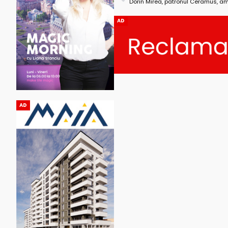
AD
AD