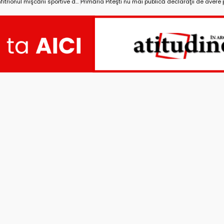
Dorin Mirea, patronul Ceramus, amfitrionul mişcării sportive din Câmpulung