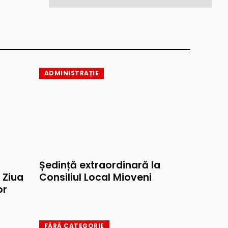
ADMINISTRAȚIE
Ședință extraordinară la
e Ziua
Consiliul Local Mioveni
or
FĂRĂ CATEGORIE