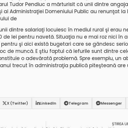
ul Tudor Pendiuc a mărturisit că unii dintre angajaţ
şi ai Administraţiei Domeniului Public au renunţat la 
ului de
i dintre salariaţi locuiesc în mediul rural şi erau ne
0 de lei pentru navetă. Situaţia nu e mai roz nici în 
a pentru şi aici există bugetari care se gândesc serio
loc de muncă. E ştiu faptul că lefurile sunt dintre ce
onstituie o adevărată problemă. Spre exemplu, un a
anul trecut în administraţia publică piteşteană are 
X (Twitter)
LinkedIn
Telegram
Messenger
ȘTIREA 