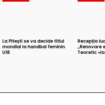
La Pitești se va decide titlul
Recepția luc
mondial la handbal feminin
„Renovare e
U18
Teoretic «I