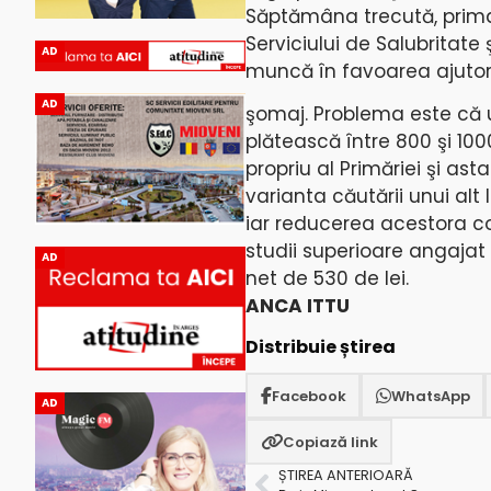
Săptămâna trecută, primar
Serviciului de Salubritate 
AD
muncă în favoarea ajutor
AD
şomaj. Problema este că uni
plătească între 800 şi 100
propriu al Primăriei şi ast
varianta căutării unui alt 
iar reducerea acestora c
studii superioare angajat 
AD
net de 530 de lei.
ANCA ITTU
Distribuie știrea
Facebook
WhatsApp
AD
Copiază link
ȘTIREA ANTERIOARĂ