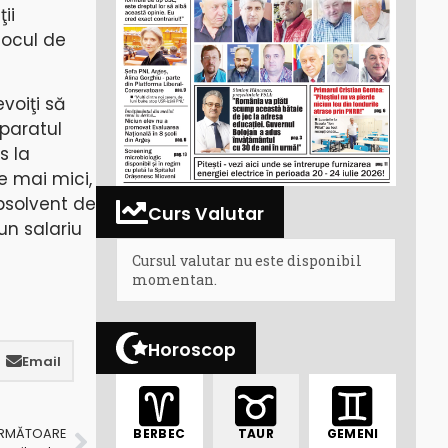
ii
locul de
voiţi să
aparatul
s la
le mai mici,
bsolvent de
Curs Valutar
un salariu
Cursul valutar nu este disponibil
momentan.
Horoscop
Email
BERBEC
TAUR
GEMENI
URMĂTOARE