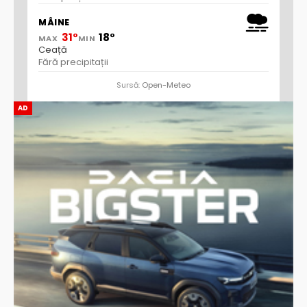
MÂINE
31°
18°
MAX
MIN
Ceață
Fără precipitații
Sursă:
Open-Meteo
AD