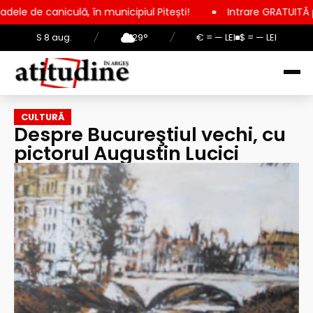
lă, în municipiul Pitești!
Intrare GRATUITĂ pentru copii, el
S 8 aug.
/
29°
/
€ = — LEI
$ = — LEI
CULTURĂ
Despre Bucureştiul vechi, cu
pictorul Augustin Lucici