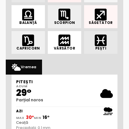
BALANȚĂ
SCORPION
SĂGETĂTOR
CAPRICORN
VĂRSĂTOR
PEȘTI
Vremea
PITEȘTI
ACUM
29°
Parțial noros
AZI
30°
16°
MAX
MIN
Ceață
Precipitații: 0.1 mm