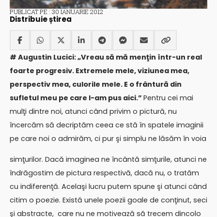
PUBLICAT PE : 30 IANUARIE 2012
Distribuie știrea
# Augustin Lucici: „Vreau să mă menţin într-un real
foarte progresiv. Extremele mele, viziunea mea,
perspectiv mea, culorile mele. E o frântură din
sufletul meu pe care l-am pus aici.”
Pentru cei mai
mulţi dintre noi, atunci când privim o pictură, nu
încercăm să decriptăm ceea ce stă în spatele imaginii
pe care noi o admirăm, ci pur şi simplu ne lăsăm în voia
simţurilor. Dacă imaginea ne încântă simţurile, atunci ne
îndrăgostim de pictura respectivă, dacă nu, o tratăm
cu indiferenţă. Acelaşi lucru putem spune şi atunci când
citim o poezie. Există unele poezii goale de conţinut, seci
şi abstracte, care nu ne motivează să trecem dincolo