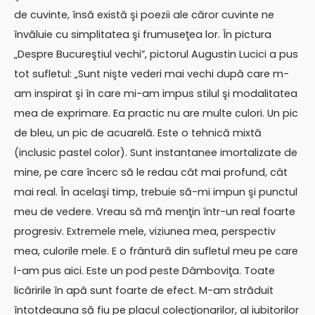
de cuvinte, însă există şi poezii ale căror cuvinte ne
învăluie cu simplitatea şi frumuseţea lor. În pictura
„Despre Bucureştiul vechi”, pictorul Augustin Lucici a pus
tot sufletul: „Sunt nişte vederi mai vechi după care m-
am inspirat şi în care mi-am impus stilul şi modalitatea
mea de exprimare. Ea practic nu are multe culori. Un pic
de bleu, un pic de acuarelă. Este o tehnică mixtă
(inclusic pastel color). Sunt instantanee imortalizate de
mine, pe care încerc să le redau cât mai profund, cât
mai real. În acelaşi timp, trebuie să-mi impun şi punctul
meu de vedere. Vreau să mă menţin într-un real foarte
progresiv. Extremele mele, viziunea mea, perspectiv
mea, culorile mele. E o frântură din sufletul meu pe care
l-am pus aici. Este un pod peste Dâmboviţa. Toate
licăririle în apă sunt foarte de efect. M-am străduit
întotdeauna să fiu pe placul colecţionarilor, al iubitorilor