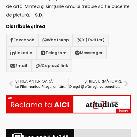
de artă. Mintea şi simţurile omului trebuie să fie cucerite
de pictură.
S.D.
Distribuie știrea
Facebook
WhatsApp
X (Twitter)
LinkedIn
Telegram
Messenger
Email
Copiază link
ȘTIREA ANTERIOARĂ
ȘTIREA URMĂTOARE
La Filarmonica Piteşti, un tânăr pianist care confirmă
Oraşul Ştefăneşti va beneficia, până în 2015, de fonduri europene pentru infrastructură în valoare 15 milioane de euro
AD
Prima pagină din ZIAR