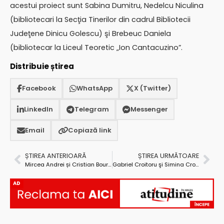
acestui proiect sunt Sabina Dumitru, Nedelcu Niculina
(bibliotecari la Secţia Tinerilor din cadrul Bibliotecii
Judeţene Dinicu Golescu) şi Brebeuc Daniela
(bibliotecar la Liceul Teoretic „Ion Cantacuzino”.
Distribuie știrea
Facebook
WhatsApp
X (Twitter)
LinkedIn
Telegram
Messenger
Email
Copiază link
ȘTIREA ANTERIOARĂ
ȘTIREA URMĂTOARE
Mircea Andrei și Cristian Boureanu n-au vrut să fie miniștri
Gabriel Croitoru şi Simina Croitoru, în concert la Piteşti
AD