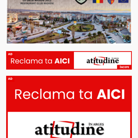
AD
AD