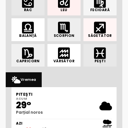
RAC
LEU
FECIOARĂ
BALANȚĂ
SCORPION
SĂGETĂTOR
CAPRICORN
VĂRSĂTOR
PEȘTI
Vremea
PITEȘTI
ACUM
29°
Parțial noros
AZI