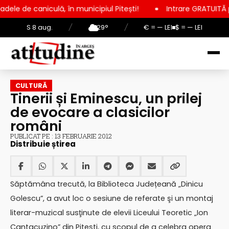
ă, în municipiul Pitești!
Intrare GRATUITĂ pentru copii, elev
S 8 aug.
/
29°
/
€ = — LEI
$ = — LEI
CULTURĂ
Tinerii și Eminescu, un prilej
de evocare a clasicilor
români
PUBLICAT PE : 13 FEBRUARIE 2012
Distribuie știrea
Săptămâna trecută, la Biblioteca Județeană „Dinicu
Golescu”, a avut loc o sesiune de referate şi un montaj
literar-muzical susţinute de elevii Liceului Teoretic „Ion
Cantacuzino” din Piteşti, cu scopul de a celebra opera