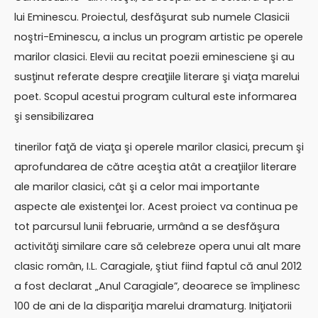
lui Eminescu. Proiectul, desfăşurat sub numele Clasicii
noştri-Eminescu, a inclus un program artistic pe operele
marilor clasici. Elevii au recitat poezii eminesciene şi au
susţinut referate despre creaţiile literare şi viaţa marelui
poet. Scopul acestui program cultural este informarea
şi sensibilizarea
tinerilor faţă de viaţa şi operele marilor clasici, precum şi
aprofundarea de către aceştia atât a creaţiilor literare
ale marilor clasici, cât şi a celor mai importante
aspecte ale existenţei lor. Acest proiect va continua pe
tot parcursul lunii februarie, urmând a se desfăşura
activităţi similare care să celebreze opera unui alt mare
clasic român, I.L. Caragiale, ştiut fiind faptul că anul 2012
a fost declarat „Anul Caragiale”, deoarece se împlinesc
100 de ani de la dispariţia marelui dramaturg. Iniţiatorii