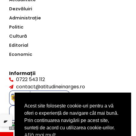
Dezvăluiri
Administrație
Politic
Cultură
Editorial
Economic
Informații
0722 543 112
contact@atitudineinarges.ro
Acest site folosește cookie-uri pentru a vă
oferi o experiență de navigare cât mai bună.
Prin continuarea navigării pe acest site,
sunteți de acord cu utilizarea cookie-urilor.
Află mai mult