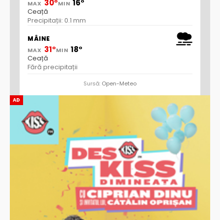
30°
16°
MAX
MIN
Ceață
Precipitații: 0.1 mm
MÂINE
31°
18°
MAX
MIN
Ceață
Fără precipitații
Sursă:
Open-Meteo
AD