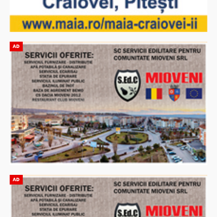
AD
AD