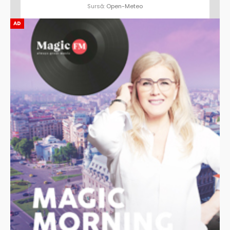
Sursă:
Open-Meteo
AD