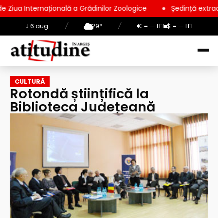
ională a Grădinilor Zoologice
Ședință extraordinară la Consi
J 6 aug.
/
29°
/
€ = — LEI
$ = — LEI
CULTURĂ
Rotondă științifică la
Biblioteca Județeană