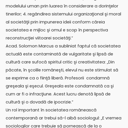
modelului uman prin luarea în considerare a dorinţelor
tinerilor; 4. regândirea sistemului organizaţional şi moral
al societăţii prin impunerea ideii conform căreia
societatea e mijloc şi omul e scop în perspectiva
reconstrucţiei viitoarei societăţi.”
Acad. Solomon Marcus a subliniat faptul că societatea
actuală este contaminată de vulgaritate şi lipsă de
cultură care sufocă spiritul critic şi creativitatea: „Din
păcate, în şcolile româneşti, elevul nu este stimulat să
se exprime ca o fiinţă liberă. Profesorii condamnă
greşeala şi eşecul. Greşeala este condamnată ca şi
cum ar fi o infracţiune. Acest lucru denotă lipsă de
cultură şi o dovadă de ipocrizie.”
Un rol important în societatea românească
contemporană ar trebui să-l aibă sociologul: „E vremea
sociologilor care trebuie să pornească de la o