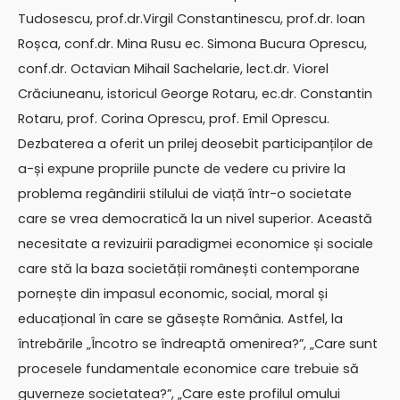
Tudosescu, prof.dr.Virgil Constantinescu, prof.dr. Ioan
Roșca, conf.dr. Mina Rusu ec. Simona Bucura Oprescu,
conf.dr. Octavian Mihail Sachelarie, lect.dr. Viorel
Crăciuneanu, istoricul George Rotaru, ec.dr. Constantin
Rotaru, prof. Corina Oprescu, prof. Emil Oprescu.
Dezbaterea a oferit un prilej deosebit participanților de
a-și expune propriile puncte de vedere cu privire la
problema regândirii stilului de viață într-o societate
care se vrea democratică la un nivel superior. Această
necesitate a revizuirii paradigmei economice și sociale
care stă la baza societății românești contemporane
pornește din impasul economic, social, moral și
educațional în care se găsește România. Astfel, la
întrebările „Încotro se îndreaptă omenirea?”, „Care sunt
procesele fundamentale economice care trebuie să
guverneze societatea?”, „Care este profilul omului