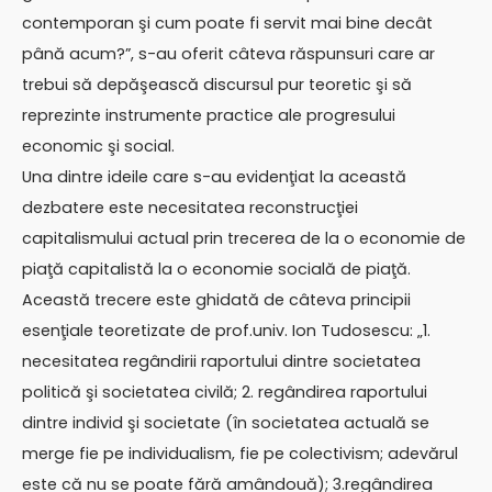
contemporan şi cum poate fi servit mai bine decât
până acum?”, s-au oferit câteva răspunsuri care ar
trebui să depăşească discursul pur teoretic şi să
reprezinte instrumente practice ale progresului
economic şi social.
Una dintre ideile care s-au evidenţiat la această
dezbatere este necesitatea reconstrucţiei
capitalismului actual prin trecerea de la o economie de
piaţă capitalistă la o economie socială de piaţă.
Această trecere este ghidată de câteva principii
esenţiale teoretizate de prof.univ. Ion Tudosescu: „1.
necesitatea regândirii raportului dintre societatea
politică şi societatea civilă; 2. regândirea raportului
dintre individ şi societate (în societatea actuală se
merge fie pe individualism, fie pe colectivism; adevărul
este că nu se poate fără amândouă); 3.regândirea