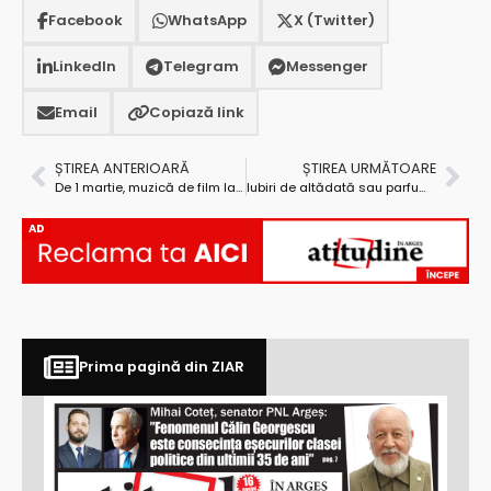
Facebook
WhatsApp
X (Twitter)
LinkedIn
Telegram
Messenger
Email
Copiază link
ȘTIREA ANTERIOARĂ
ȘTIREA URMĂTOARE
De 1 martie, muzică de film la Filarmonica Pitești
Iubiri de altădată sau parfumul discret al unei veşnicii
AD
Prima pagină din ZIAR