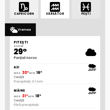
CAPRICORN
VĂRSĂTOR
PEȘTI
Vremea
PITEȘTI
ACUM
29°
Parțial noros
AZI
30°
16°
MAX
MIN
Ceață
Precipitații: 0.1 mm
MÂINE
31°
18°
MAX
MIN
Ceață
Fără precipitații