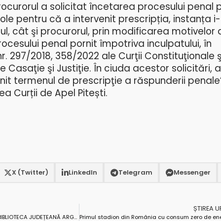
rocurorul a solicitat încetarea procesului penal p
ole pentru că a intervenit prescripția, instanța i
ul, cât şi procurorul, prin modificarea motivelor 
ocesului penal pornit împotriva inculpatului, în
r. 297/2018, 358/2022 ale Curţii Constituţionale şi
e Casaţie şi Justiţie. În ciuda acestor solicitări,
nit termenul de prescripţie a răspunderii penale”
 Curții de Apel Pitești.
X (Twitter)
LinkedIn
Telegram
Messenger
ȘTIREA 
SĂPTĂMÂNA VERDE A TINEREȚII, LA BIBLIOTECA JUDEȚEANĂ ARGEȘ