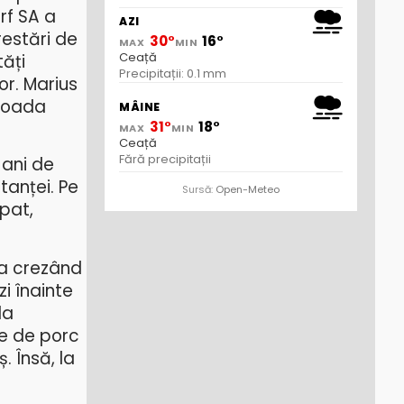
rf SA a
AZI
restări de
30°
16°
MAX
MIN
Ceață
tăți
Precipitații: 0.1 mm
or. Marius
rioada
MÂINE
31°
18°
MAX
MIN
Ceață
Fără precipitații
 ani de
tanței. Pe
Sursă:
Open-Meteo
lpat,
sta crezând
i înainte
la
ne de porc
. Însă, la