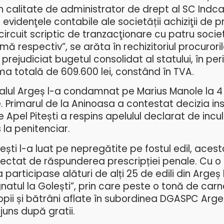
n calitate de administrator de drept al SC Indca
n evidenţele contabile ale societății achiziţii de p
un circuit scriptic de tranzacţionare cu patru socie
ă respectiv”, se arăta în rechizitoriul procuroril
rejudiciat bugetul consolidat al statului, în pe
ma totală de 609.600 lei, constând în TVA.
unalul Argeș l-a condamnat pe Marius Manole la 4
 Primarul de la Aninoasa a contestat decizia ins
Apel Pitești a respins apelulul declarat de incu
la penitenciar.
itești l-a luat pe nepregătite pe fostul edil, ace
ectat de răspunderea prescripției penale. Cu o z
rticipase alături de alți 25 de edili din Argeș 
gnatul la Golești”, prin care peste o tonă de car
opii și bătrâni aflate în subordinea DGASPC Argeș
juns după gratii.