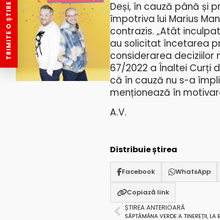
Deși, în cauză până și p
TRIMITE O ȘTIRE
împotriva lui Marius Man
contrazis. „Atât inculpat
au solicitat încetarea pr
considerarea deciziilor n
67/2022 a Înaltei Curți d
că în cauză nu s-a împli
menționează în motivarea
A.V.
Distribuie știrea
Facebook
WhatsApp
Copiază link
ȘTIREA ANTERIOARĂ