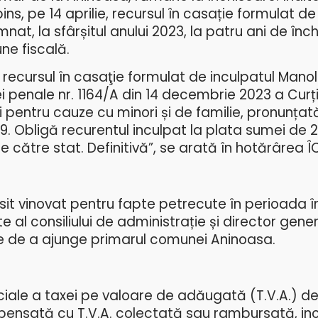
pins, pe 14 aprilie, recursul în casație formulat d
nat, la sfârșitul anului 2023, la patru ani de înc
ne fiscală.
 recursul în casaţie formulat de inculpatul Mano
i penale nr. 1164/A din 14 decembrie 2023 a Curți
și pentru cauze cu minori și de familie, pronunțat
9. Obligă recurentul inculpat la plata sumei de 20
are către stat. Definitivă”, se arată în hotărârea Î
sit vinovat pentru fapte petrecute în perioada î
 al consiliului de administrație și director gener
nte de a ajunge primarul comunei Aninoasa.
ficiale a taxei pe valoare de adăugată (T.V.A.) de
mpensată cu T.V.A. colectată sau rambursată, in