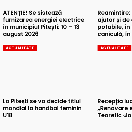
ATENȚIE! Se sistează
Reamintire:
furnizarea energiei electrice
ajutor și de
în municipiul Pitești: 10 – 13
potabile, în
august 2026
caniculă, în 
ACTUALITATE
ACTUALITATE
La Pitești se va decide titlul
Recepția luc
mondial la handbal feminin
„Renovare e
U18
Teoretic «I