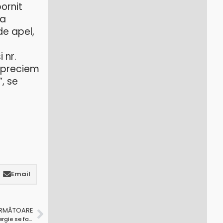
ornit
-a
de apel,
 nr.
 apreciem
, se
Email
URMĂTOARE
Primul stadion din România cu consum zero de energie se face la Pitești!