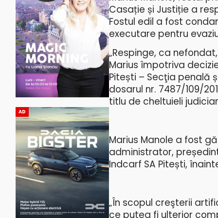
Casație și Justiție a res
Fostul edil a fost condam
executare pentru evaziu
„Respinge, ca nefondat,
Marius împotriva decizie
Pitești – Secţia penală 
dosarul nr. 7487/109/201
titlu de cheltuieli judici
AD
Marius Manole a fost gă
administrator, președinte
Indcarf SA Pitești, înai
„În scopul creşterii arti
ce putea fi ulterior co