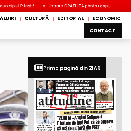
tești!
Intrare GRATUITĂ pentru copii, elevi și studenți, de 
ĂLUIRI
CULTURĂ
EDITORIAL
ECONOMIC
|
|
|
CONTACT
Prima pagină din ZIAR