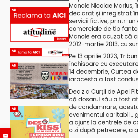
Manole Nicolae Marius, î
AD
declarat şi înregistrat î
servicii fictive, printr-
comerciale de tip fantom
Manole era acuzat că a p
2012-martie 2013, cu su
AD
Pe 13 aprilie 2023, Trib
închisoare cu executare.
AD
14 decembrie, Curtea de 
iaracesta a fost condus 
Decizia Curții de Apel P
că dosarul său a fost af
de condamnare, acesta pa
AD
evenimentul caritabil „I
a ajuns la centrele de c
o zi după petrecere, a a