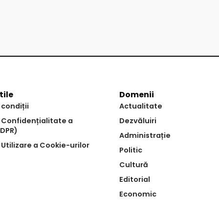
tile
Domenii
 condiții
Actualitate
e Confidențialitate a
Dezvăluiri
GDPR)
Administrație
 Utilizare a Cookie-urilor
Politic
Cultură
Editorial
Economic