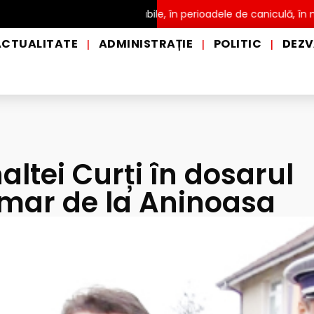
ribuire a apei potabile, în perioadele de caniculă, în municipiul Pi
ACTUALITATE
ADMINISTRAȚIE
POLITIC
DEZV
|
|
|
naltei Curți în dosarul
rimar de la Aninoasa