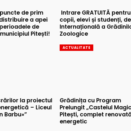
 puncte de prim
Intrare GRATUITĂ pentru
 distribuire a apei
copii, elevi și studenți, d
 perioadele de
Internațională a Grădinil
municipiul Pitești!
Zoologice
ACTUALITATE
rărilor la proiectul
Grădinița cu Program
nergetică – Liceul
Prelungit „Castelul Magic
on Barbu»”
Pitești, complet renovat
energetic