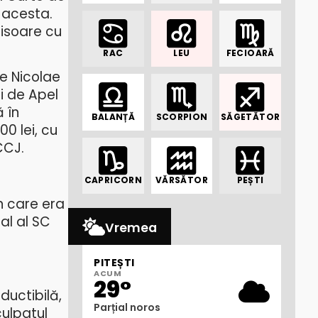
e acesta.
hisoare cu
RAC
LEU
FECIOARĂ
le Nicolae
i de Apel
ă în
BALANȚĂ
SCORPION
SĂGETĂTOR
0 lei, cu
CCJ.
CAPRICORN
VĂRSĂTOR
PEȘTI
n care era
al al SC
Vremea
PITEȘTI
ACUM
29°
ductibilă,
Parțial noros
culpatul