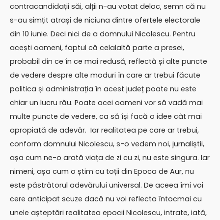
contracandidații săi, alții n-au votat deloc, semn că nu
s-au simțit atrași de niciuna dintre ofertele electorale
din 10 iunie. Deci nici de a domnului Nicolescu. Pentru
acești oameni, faptul că celalaltă parte a presei,
probabil din ce în ce mai redusă, reflectă și alte puncte
de vedere despre alte moduri în care ar trebui făcute
politica și administrația în acest județ poate nu este
chiar un lucru rău. Poate acei oameni vor să vadă mai
multe puncte de vedere, ca să își facă o idee cât mai
apropiată de adevăr. Iar realitatea pe care ar trebui,
conform domnului Nicolescu, s-o vedem noi, jurnaliștii,
așa cum ne-o arată viața de zi cu zi, nu este singura. Iar
nimeni, așa cum o știm cu toții din Epoca de Aur, nu
este păstrătorul adevărului universal. De aceea îmi voi
cere anticipat scuze dacă nu voi reflecta întocmai cu
unele așteptări realitatea epocii Nicolescu, intrate, iată,