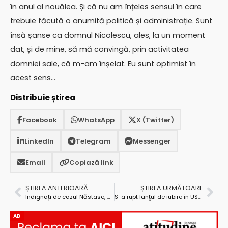
în anul al nouălea. Și că nu am înțeles sensul în care
trebuie făcută o anumită politică și administrație. Sunt
însă șanse ca domnul Nicolescu, ales, la un moment
dat, și de mine, să mă convingă, prin activitatea
domniei sale, că m-am înșelat. Eu sunt optimist în
acest sens…
Distribuie știrea
Facebook
WhatsApp
X (Twitter)
LinkedIn
Telegram
Messenger
Email
Copiază link
ȘTIREA ANTERIOARĂ
ȘTIREA URMĂTOARE
Indignați de cazul Năstase, pesediștii argeșeni vor schimbări în justiție
S-a rupt lanţul de iubire în USL?
AD