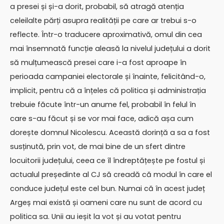
a presei și și-a dorit, probabil, să atragă atenția
celeilalte părți asupra realității pe care ar trebui s-o
reflecte. Într-o traducere aproximativă, omul din cea
mai însemnată funcție aleasă la nivelul județului a dorit
să mulțumească presei care i-a fost aproape în
perioada campaniei electorale și înainte, felicitând-o,
implicit, pentru că a înțeles că politica și administrația
trebuie făcute într-un anume fel, probabil în felul în
care s-au făcut și se vor mai face, adică așa cum
dorește domnul Nicolescu. Această dorință a sa a fost
susținută, prin vot, de mai bine de un sfert dintre
locuitorii județului, ceea ce îl îndreptățește pe fostul și
actualul președinte al CJ să creadă că modul în care el
conduce județul este cel bun. Numai că în acest județ
Argeș mai există și oameni care nu sunt de acord cu
politica sa. Unii au ieșit la vot și au votat pentru