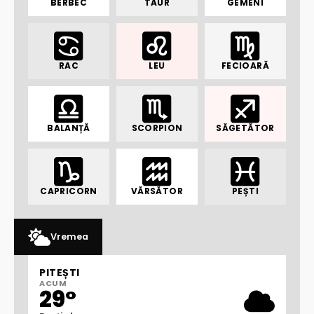
BERBEC
TAUR
GEMENI
RAC
LEU
FECIOARĂ
BALANȚĂ
SCORPION
SĂGETĂTOR
CAPRICORN
VĂRSĂTOR
PEȘTI
Vremea
PITEȘTI
ACUM
29°