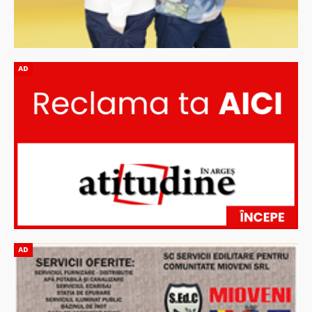
AD
AD