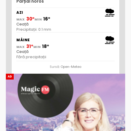
Parțial noros
AZI
30°
16°
MAX
MIN
Ceață
Precipitații: 0.1 mm
MÂINE
31°
18°
MAX
MIN
Ceață
Fără precipitații
Sursă:
Open-Meteo
AD