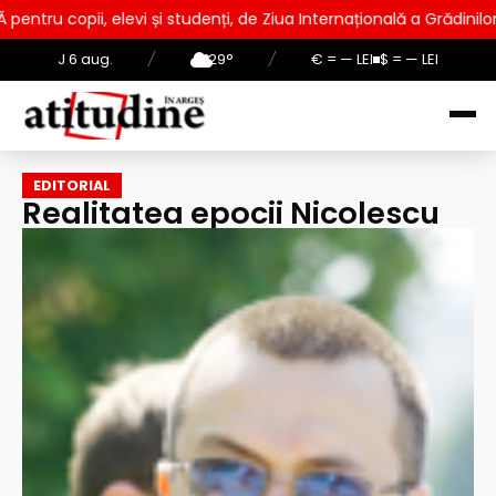
i și studenți, de Ziua Internațională a Grădinilor Zoologice
J 6 aug.
/
29°
/
€ = — LEI
$ = — LEI
EDITORIAL
Realitatea epocii Nicolescu