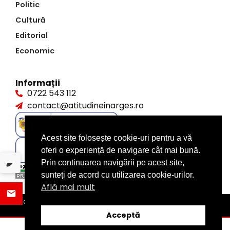
Politic
Cultură
Editorial
Economic
Informații
0722 543 112
contact@atitudineinarges.ro
Acest site folosește cookie-uri pentru a vă
oferi o experiență de navigare cât mai bună.
Prin continuarea navigării pe acest site,
sunteți de acord cu utilizarea cookie-urilor.
Află mai mult
©2026 Atitudine în Argeș. Toate drepturile rezervate
design by
XITE.ro
Acceptă