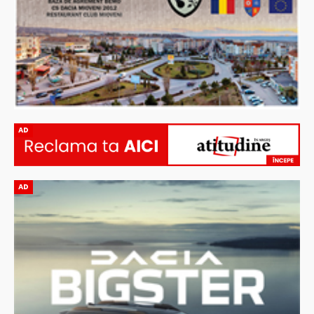
AD
AD