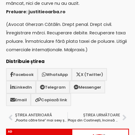
mâncat, nici de curve nu au auzit.
Preluare: justitieoarba.ro
(Avocat Gherzan Cătălin. Drept penal. Drept civil.
Înregistrare mărci. Recuperare debite. Recuperare taxa
poluare. Înmatriculare fără plata taxei de poluare. Litigii
comerciale internaționale. Malpraxis.)
Distribuie știrea
Facebook
WhatsApp
X (Twitter)
LinkedIn
Telegram
Messenger
Email
Copiază link
ȘTIREA ANTERIOARĂ
ȘTIREA URMĂTOARE
„Poarta către tine” mai sexy și mai sălbatică de la an la an
Plaja din Costinești, încinsă de dansatorii Casei Studenților din Pitești
AD