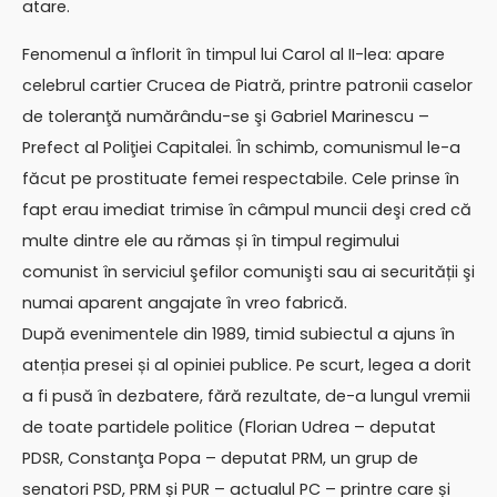
atare.
Fenomenul a înflorit în timpul lui Carol al II-lea: apare
celebrul cartier Crucea de Piatră, printre patronii caselor
de toleranţă numărându-se şi Gabriel Marinescu –
Prefect al Poliţiei Capitalei. În schimb, comunismul le-a
făcut pe prostituate femei respectabile. Cele prinse în
fapt erau imediat trimise în câmpul muncii deşi cred că
multe dintre ele au rămas și în timpul regimului
comunist în serviciul şefilor comunişti sau ai securității şi
numai aparent angajate în vreo fabrică.
După evenimentele din 1989, timid subiectul a ajuns în
atenția presei și al opiniei publice. Pe scurt, legea a dorit
a fi pusă în dezbatere, fără rezultate, de-a lungul vremii
de toate partidele politice (Florian Udrea – deputat
PDSR, Constanţa Popa – deputat PRM, un grup de
senatori PSD, PRM și PUR – actualul PC – printre care și