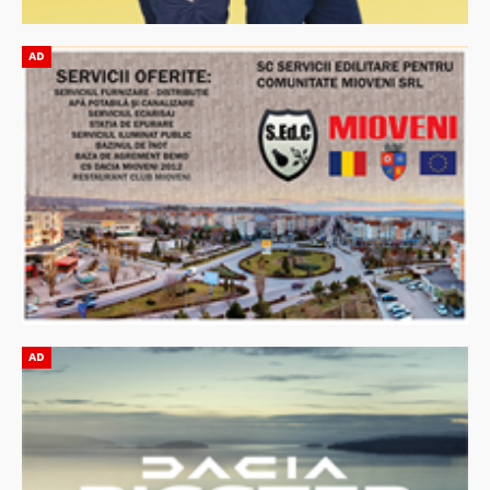
AD
AD