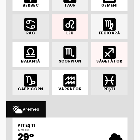
BERBEC
TAUR
GEMENI
RAC
LEU
FECIOARĂ
BALANȚĂ
SCORPION
SĂGETĂTOR
CAPRICORN
VĂRSĂTOR
PEȘTI
Vremea
PITEȘTI
ACUM
29°