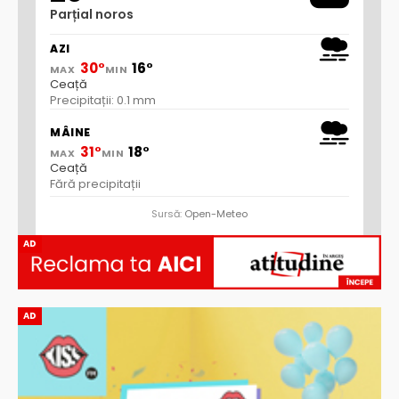
Parțial noros
AZI
30°
16°
MAX
MIN
Ceață
Precipitații: 0.1 mm
MÂINE
31°
18°
MAX
MIN
Ceață
Fără precipitații
Sursă:
Open-Meteo
AD
AD