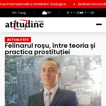
ă a Grădinilor Zoologice
Ședință extraordinară la Consiliul 
Vin 7 aug.
/
29°
/
€ = — LEI
$ = — LEI
ACTUALITATE
Felinarul roșu, între teoria și
practica prostituției