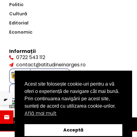
Politic
Cultură
Editorial
Economic
Informații
0722 543 112
contact@atitudineinarges.ro
Acest site folosește cookie-uri pentru a vă
oferi o experiență de navigare cât mai bună.
Prin continuarea navigării pe acest site,
sunteți de acord cu utilizarea cookie-urilor.
Află mai mult
©2026 Atitudine în Argeș. Toate drepturile rezervate
design by
XITE.ro
Acceptă