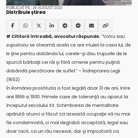
PUBLICAT PE : 19 AUGUST 2013
Distribuie știrea
# Cititorii întreabă, avocatul răspunde.
“Votru sau
supuitoriu se cheamă acela ce are muieri la casa lui, de
le ţine pentru dobânda lui, carele-şi dau trupurile de le
spurcă bărbaţii cei răi şi fără omenie pentru puţină
dobândă pierzătoare de suflet” – Îndreptarea Legii
(1652)
În România prostitutia a fost legală doar 31 de ani, între
anii 1899 si 1930. Primele case de toleranţă au aparut la
începutul secolului XX. Schimbarea de mentalitate
apărută atunci a făcut ca această ocupaţie să nu mai
fie condamnată, ci mai degrabă acceptată, legal sau
doar tacit, ca un rău necesar, dar şi impozitată ca