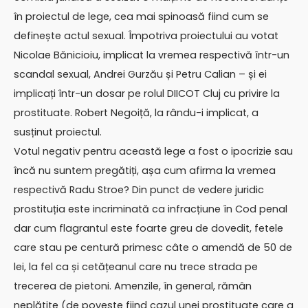
în proiectul de lege, cea mai spinoasă fiind cum se
definește actul sexual. Împotriva proiectului au votat
Nicolae Bănicioiu, implicat la vremea respectivă într-un
scandal sexual, Andrei Gurzău și Petru Calian – și ei
implicați într-un dosar pe rolul DIICOT Cluj cu privire la
prostituate. Robert Negoiță, la rându-i implicat, a
susținut proiectul.
Votul negativ pentru această lege a fost o ipocrizie sau
încă nu suntem pregătiți, așa cum afirma la vremea
respectivă Radu Stroe? Din punct de vedere juridic
prostituția este incriminată ca infracțiune în Cod penal
dar cum flagrantul este foarte greu de dovedit, fetele
care stau pe centură primesc câte o amendă de 50 de
lei, la fel ca și cetățeanul care nu trece strada pe
trecerea de pietoni. Amenzile, în general, rămân
neplătite (de poveste fiind cazul unei prostituate care a