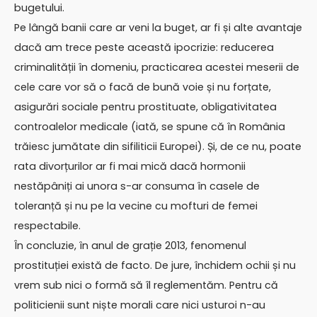
bugetului.
Pe lângă banii care ar veni la buget, ar fi și alte avantaje
dacă am trece peste această ipocrizie: reducerea
criminalității în domeniu, practicarea acestei meserii de
cele care vor să o facă de bună voie și nu forțate,
asigurări sociale pentru prostituate, obligativitatea
controalelor medicale (iată, se spune că în România
trăiesc jumătate din sifiliticii Europei). Și, de ce nu, poate
rata divorțurilor ar fi mai mică dacă hormonii
nestăpâniți ai unora s-ar consuma în casele de
toleranță și nu pe la vecine cu mofturi de femei
respectabile.
În concluzie, în anul de grație 2013, fenomenul
prostituției există de facto. De jure, închidem ochii și nu
vrem sub nici o formă să îl reglementăm. Pentru că
politicienii sunt niște morali care nici usturoi n-au