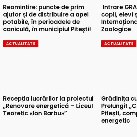
Reamintire: puncte de prim
Intrare GRA
ajutor și de distribuire a apei
copii, elevi 
potabile, în perioadele de
Internaționa
caniculă, în municipiul Pitești!
Zoologice
ACTUALITATE
ACTUALITATE
Recepția lucrărilor la proiectul
Grădinița c
„Renovare energetică – Liceul
Prelungit „C
Teoretic «Ion Barbu»”
Pitești, co
energetic