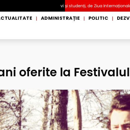
TĂ pentru copii, elevi și studenți, de Ziua Internațională a Grădin
ACTUALITATE
ADMINISTRAȚIE
POLITIC
DEZV
|
|
|
ni oferite la Festivalul