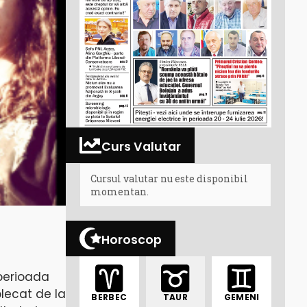
Curs Valutar
Cursul valutar nu este disponibil
momentan.
Horoscop
 perioada
plecat de la
BERBEC
TAUR
GEMENI