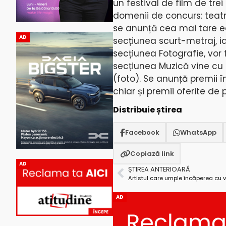
un festival de film de tre
domenii de concurs: teatru
se anunță cea mai tare ed
AD
secțiunea scurt-metraj, ia
secțiunea Fotografie, vor f
secțiunea Muzică vine cu 
(foto). Se anunță premii î
chiar și premii oferite de 
Distribuie știrea
Facebook
WhatsApp
Copiază link
AD
ȘTIREA ANTERIOARĂ
Artistul care umple încăperea cu v
AD