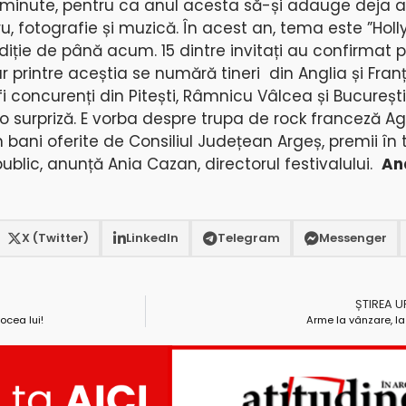
i minute, pentru ca anul acesta să-și adauge deja al
, fotografie și muzică. În acest an, tema este ”Holl
iție de până acum. 15 dintre invitați au confirmat p
r printre aceștia se numără tineri din Anglia și Franț
i concurenți din Pitești, Râmnicu Vâlcea și București,
o surpriză. E vorba despre trupa de rock franceză A
n bani oferite de Consiliul Județean Argeș, premii în 
public, anunță Ania Cazan, directorul festivalului.
An
X (Twitter)
LinkedIn
Telegram
Messenger
ȘTIREA 
ocea lui!
Arme la vânzare, la 