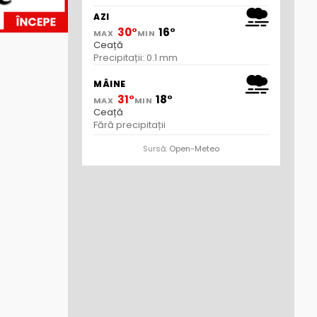
AZI
30°
16°
MAX
MIN
Ceață
Precipitații: 0.1 mm
MÂINE
31°
18°
MAX
MIN
Ceață
Fără precipitații
Sursă:
Open-Meteo