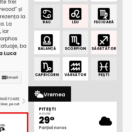
te trei
ywood” și
rezența la
RAC
LEU
FECIOARĂ
a. La
 iar
gorphos
tatuaje, ba
BALANȚĂ
SCORPION
SĂGETĂTOR
a Luca
CAPRICORN
VĂRSĂTOR
PEȘTI
Email
Vremea
URMĂTOARE
liber, pe net
PITEȘTI
ACUM
29°
Parțial noros