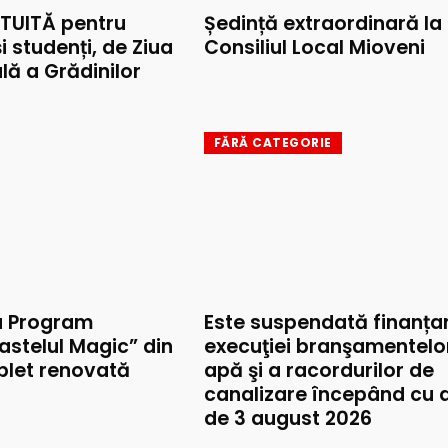
TUITĂ pentru
Ședință extraordinară la
și studenți, de Ziua
Consiliul Local Mioveni
lă a Grădinilor
FĂRĂ CATEGORIE
u Program
Este suspendată finanța
astelul Magic” din
execuţiei branşamentelo
mplet renovată
apă şi a racordurilor de
canalizare începând cu 
de 3 august 2026