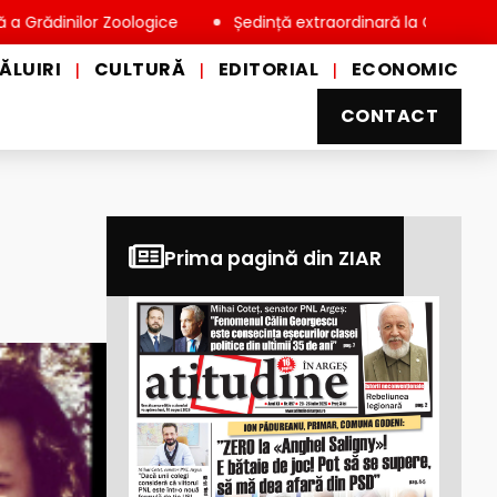
ilor Zoologice
Ședință extraordinară la Consiliul Local Miov
ĂLUIRI
CULTURĂ
EDITORIAL
ECONOMIC
|
|
|
CONTACT
Prima pagină din ZIAR