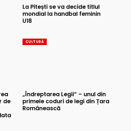
La Pitești se va decide titlul
mondial la handbal feminin
U18
CULTURĂ
rea
„Îndreptarea Legii“ – unul din
r de
primele coduri de legi din Țara
Românească
data