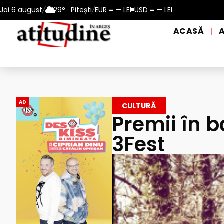
perioadele de caniculă, în municipiul Pitești!
Joi 6 august
/
29° · Pitești
/
EUR = — LEI
USD = — LEI
Intrare GRATUI
ACASĂ
|
AD
CULTURĂ
Premii în ba
3Fest