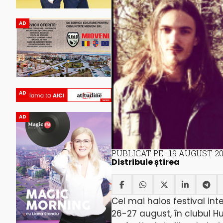
AD
AD
AD
PUBLICAT PE : 19 AUGUST 20
Distribuie știrea
Cel mai haios festival inte
26-27 august, în clubul Hu