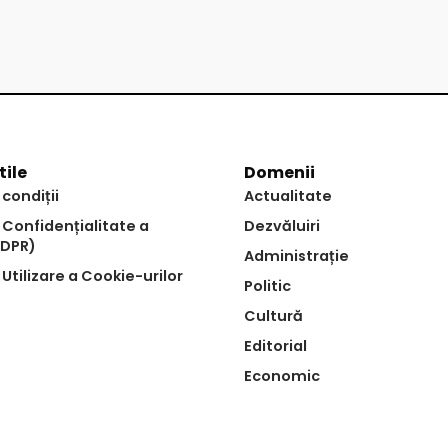
tile
Domenii
 condiții
Actualitate
e Confidențialitate a
Dezvăluiri
GDPR)
Administrație
 Utilizare a Cookie-urilor
Politic
Cultură
Editorial
Economic