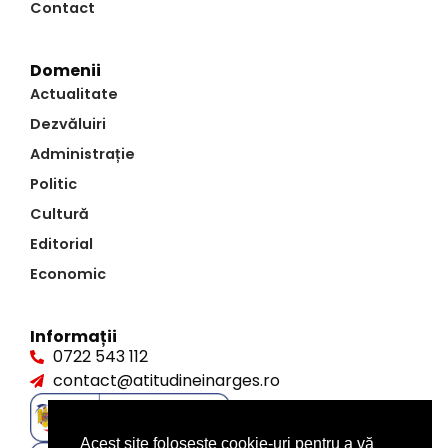
Contact
Domenii
Actualitate
Dezvăluiri
Administrație
Politic
Cultură
Editorial
Economic
Informații
0722 543 112
contact@atitudineinarges.ro
Acest site folosește cookie-uri pentru a vă