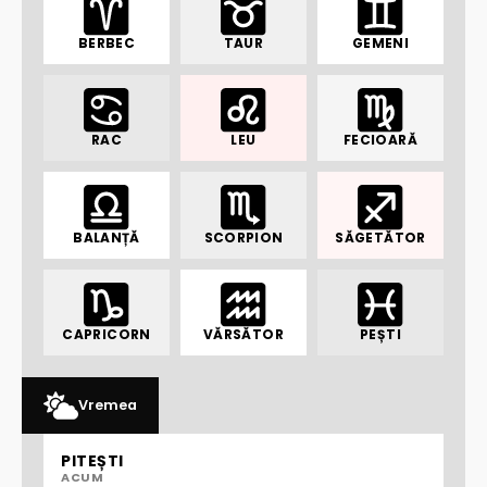
BERBEC
TAUR
GEMENI
RAC
LEU
FECIOARĂ
BALANȚĂ
SCORPION
SĂGETĂTOR
CAPRICORN
VĂRSĂTOR
PEȘTI
Vremea
PITEȘTI
ACUM