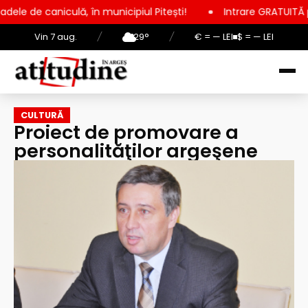
iculă, în municipiul Pitești!
Intrare GRATUITĂ pentru copii, 
Vin 7 aug.
/
29°
/
€ = — LEI
$ = — LEI
CULTURĂ
Proiect de promovare a
personalităţilor argeşene