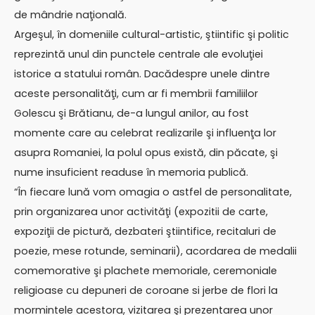
de mândrie naţională.
Argeşul, în domeniile cultural-artistic, ştiintific şi politic
reprezintă unul din punctele centrale ale evoluţiei
istorice a statului român. Dacădespre unele dintre
aceste personalităţi, cum ar fi membrii familiilor
Golescu şi Brătianu, de-a lungul anilor, au fost
momente care au celebrat realizarile şi influenţa lor
asupra Romaniei, la polul opus există, din păcate, şi
nume insuficient readuse în memoria publică.
“În fiecare lună vom omagia o astfel de personalitate,
prin organizarea unor activităţi (expozitii de carte,
expoziţii de pictură, dezbateri ştiintifice, recitaluri de
poezie, mese rotunde, seminarii), acordarea de medalii
comemorative şi plachete memoriale, ceremoniale
religioase cu depuneri de coroane si jerbe de flori la
mormintele acestora, vizitarea şi prezentarea unor