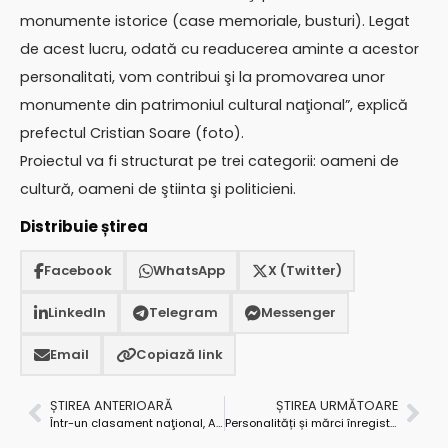
monumente istorice (case memoriale, busturi). Legat
de acest lucru, odată cu readucerea aminte a acestor
personalitati, vom contribui şi la promovarea unor
monumente din patrimoniul cultural naţional”, explică
prefectul Cristian Soare (foto).
Proiectul va fi structurat pe trei categorii: oameni de
cultură, oameni de ştiinta şi politicieni.
Distribuie știrea
Facebook
WhatsApp
X (Twitter)
LinkedIn
Telegram
Messenger
Email
Copiază link
ȘTIREA ANTERIOARĂ
ȘTIREA URMĂTOARE
Într-un clasament naţional, Argeșul are satul cu cei mai mulți intelectuali
Personalități și mărci înregistrate ale localităților din județ