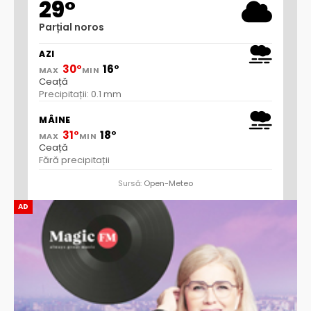
29°
Parțial noros
AZI
30°
16°
MAX
MIN
Ceață
Precipitații: 0.1 mm
MÂINE
31°
18°
MAX
MIN
Ceață
Fără precipitații
Sursă:
Open-Meteo
AD