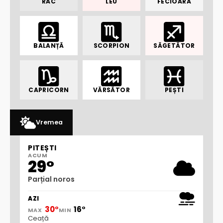
RAC
LEU
FECIOARĂ
BALANȚĂ
SCORPION
SĂGETĂTOR
CAPRICORN
VĂRSĂTOR
PEȘTI
Vremea
PITEȘTI
ACUM
29°
Parțial noros
AZI
30°
16°
MAX
MIN
Ceață