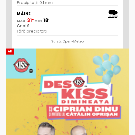
Precipitații: 0.1 mm
MÂINE
31°
18°
MAX
MIN
Ceață
Fără precipitații
Sursă:
Open-Meteo
AD