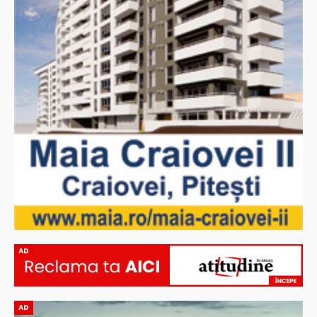
AD
AD