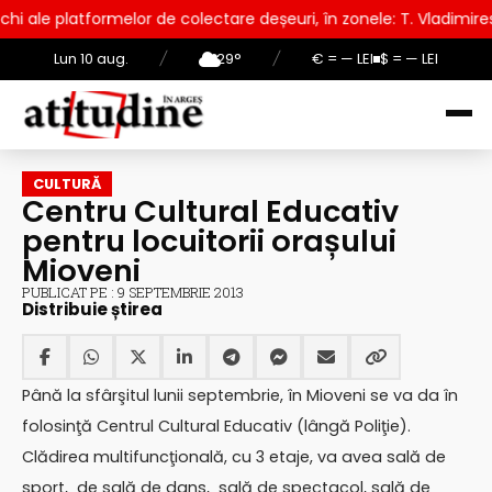
de colectare deșeuri, în zonele: T. Vladimirescu, Frații Golești
Lun 10 aug.
/
29°
/
€ = — LEI
$ = — LEI
CULTURĂ
Centru Cultural Educativ
pentru locuitorii orașului
Mioveni
PUBLICAT PE : 9 SEPTEMBRIE 2013
Distribuie știrea
Până la sfârşitul lunii septembrie, în Mioveni se va da în
folosinţă Centrul Cultural Educativ (lângă Poliţie).
Clădirea multifuncţională, cu 3 etaje, va avea sală de
sport, de sală de dans, sală de spectacol, sală de