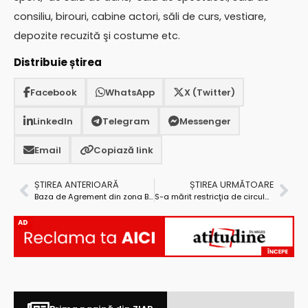
consiliu, birouri, cabine actori, săli de curs, vestiare,
depozite recuzită şi costume etc.
Distribuie știrea
Facebook
WhatsApp
X (Twitter)
LinkedIn
Telegram
Messenger
Email
Copiază link
ȘTIREA ANTERIOARĂ
ȘTIREA URMĂTOARE
Baza de Agrement din zona Bemo s-a închis!
S-a mărit restricţia de circulaţie pe centura suspendată din Mioveni
AD