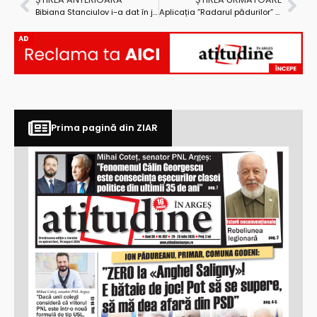
Bibiana Stanciulov i-a dat în judecată pe ”concurenții” de la MCG Internațional Investments
Aplicația ”Radarul pădurilor” produce primele efecte
AD
Prima pagină din ZIAR