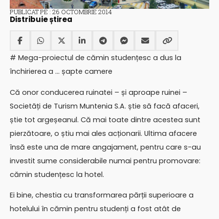
PUBLICAT PE : 26 OCTOMBRIE 2014
Distribuie știrea
# Mega-proiectul de cămin studențesc a dus la
închirierea a … șapte camere
Că onor conducerea ruinatei – și aproape ruinei –
Societăți de Turism Muntenia S.A. știe să facă afaceri,
știe tot argeșeanul. Că mai toate dintre acestea sunt
pierzătoare, o știu mai ales acționarii. Ultima afacere
însă este una de mare angajament, pentru care s-au
investit sume considerabile numai pentru promovare:
cămin studențesc la hotel.
Ei bine, chestia cu transformarea părții superioare a
hotelului în cămin pentru studenți a fost atât de