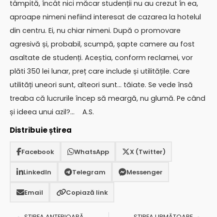
tâmpită, încât nici măcar studenții nu au crezut în ea,
aproape nimeni nefiind interesat de cazarea la hotelul
din centru. Ei, nu chiar nimeni. După o promovare
agresivă și, probabil, scumpă, șapte camere au fost
asaltate de studenți. Aceștia, conform reclamei, vor
plăti 350 lei lunar, preț care include și utilitățile. Care
utilități uneori sunt, alteori sunt… tăiate. Se vede însă
treaba că lucrurile încep să meargă, nu glumă. Pe când
și ideea unui azil?… A.S.
Distribuie știrea
Facebook
WhatsApp
X (Twitter)
LinkedIn
Telegram
Messenger
Email
Copiază link
ȘTIREA ANTERIOARĂ
ȘTIREA URMĂTOARE