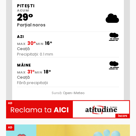
PITEȘTI
ACUM
29°
Parțial noros
AZI
30°
16°
MAX
MIN
Ceață
Precipitații: 0.1 mm
MÂINE
31°
18°
MAX
MIN
Ceață
Fără precipitații
Sursă:
Open-Meteo
AD
AD