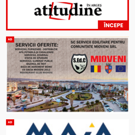
AD
AD