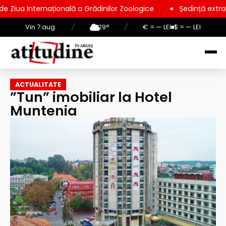
ională a Grădinilor Zoologice
Ședință extraordinară la Consi
Vin 7 aug.
/
29°
/
€ = — LEI
$ = — LEI
ACTUALITATE
”Tun” imobiliar la Hotel
Muntenia