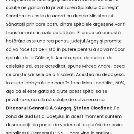
soluţie ne gândim la privatizarea Spitalului Călineşti”.
Senatorul nu este de acord cu decizia Ministerului
Sănătăţii prin care patru dintre spitalele argeşene vor fi
transformate în azile de bătrâni. El crede că această
hotărâre este una rea pentru judeţul Argeş şi promite
că va face tot ce-i stă în putere pentru a salva măcar
spitalul de la Călineşti. Acesta, spre deosebire de
celelalte trei, este acreditat, spune Mircea Andrei, ceea
ce creşte şansele de a fi salvat. Acestea nu depăşesc,
în ciuda lobby-ului pe care în face liderul pedelist, 50%,
aşa că el este gata să ajute acest spital să se
privatizeze, ca ultimă soluţie de salvarea a sa.
Direcorul Genral C.A.S Argeş, Ştefan Ciocănel:
„Pe
zona de Sud Est a judeţului, în acest moment suntem
descoperiţi din punct de vedere al asigurării de servicii
spitaliceşti. Demersul C.A.S. – care vine în sprijinul