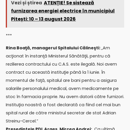
Vezi și știrea
ATENȚIE! Se sistează
furnizarea energiei electrice în municipiul
Pitești: 10 – 13 august 2026
***
Rina Boaţă, managerul Spitalului Călineşti:
„Am
acţionat în instanţă Ministerul Sănătăţii, pentru că
rezilierea contractului cu C.A.S. este ilegală. Noi avem
contract cu această instituţie până la 1 iunie. În
momentul de faţă, spitalul are bani pentru a asigura
salariile personalului medical, avem medicamente pe
stoc în farmacia proprie. Nu avem datorii către furnizori.
Instituţia noastră a fost declarată ca fiind cel mai bun
spital rural de către ministrul secretar de stat Adrian
Streinu-Cercel.”
Preşedintele PDL Argeş, Mircea Andrei:
„Ca ultimă