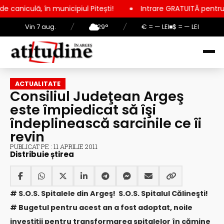
icipiul Pitești!
Intrare GRATUITĂ pentru copii, elevi și stu
Vin 7 aug.
/
29°
/
€ = — LEI
$ = — LEI
ACTUALITATE
Consiliul Judeţean Argeş
este împiedicat să îşi
îndeplinească sarcinile ce îi
revin
PUBLICAT PE : 11 APRILIE 2011
Distribuie știrea
# S.O.S. Spitalele din Argeş! S.O.S. Spitalul Călineşti!
# Bugetul pentru acest an a fost adoptat, noile
investiţii pentru transformarea spitalelor în cămine