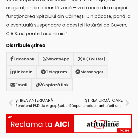
asiguraţilor din această zonă – va fi acela de a sprijini
funcţionarea Spitalului din Călineşti. Din păcate, până la
o eventuală suspendare a acestei Hotărâri de Guvern,
C.A.S. nu poate face nimic.”
Distribuie știrea
Facebook
WhatsApp
X (Twitter)
LinkedIn
Telegram
Messenger
Email
Copiază link
ȘTIREA ANTERIOARĂ
ȘTIREA URMĂTOARE
Senatorul PSD de Argeş, Şerban Valeca, îl întreabă pe primul ministru despre scumpirile repetate ale benzinei
Răspuns halucinant oferit unui piteştean de către C.S.M.
AD