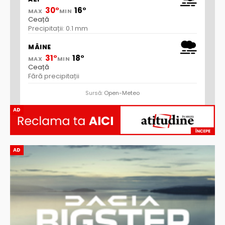
30°
16°
MAX
MIN
Ceață
Precipitații: 0.1 mm
MÂINE
31°
18°
MAX
MIN
Ceață
Fără precipitații
Sursă:
Open-Meteo
AD
AD