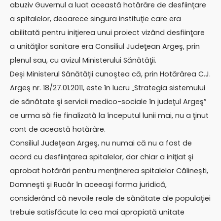
abuziv Guvernul a luat această hotărâre de desfiinţare
a spitalelor, deoarece singura instituţie care era
abilitată pentru iniţierea unui proiect vizând desfiinţare
a unităţilor sanitare era Consiliul Judeţean Argeş, prin
plenul sau, cu avizul Ministerului Sănătăţii.
Deşi Ministerul Sănătăţii cunoştea că, prin Hotărârea C.J.
Argeş nr. 18/27.01.2011, este în lucru „Strategia sistemului
de sănătate şi servicii medico-sociale în judeţul Argeş”
ce urma să fie finalizată la începutul lunii mai, nu a ţinut
cont de această hotărâre.
Consiliul Judeţean Argeş, nu numai că nu a fost de
acord cu desfiinţarea spitalelor, dar chiar a iniţiat şi
aprobat hotărâri pentru menţinerea spitalelor Călineşti,
Domneşti şi Rucăr în aceeaşi forma juridică,
considerând că nevoile reale de sănătate ale populaţiei
trebuie satisfăcute la cea mai apropiată unitate