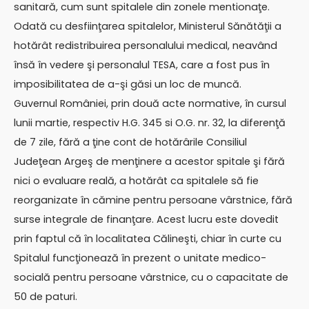
sanitară, cum sunt spitalele din zonele mentionaţe.
Odată cu desfiinţarea spitalelor, Ministerul Sănătăţii a
hotărât redistribuirea personalului medical, neavând
însă în vedere şi personalul TESA, care a fost pus în
imposibilitatea de a-şi găsi un loc de muncă.
Guvernul României, prin două acte normative, în cursul
lunii martie, respectiv H.G. 345 si O.G. nr. 32, la diferenţă
de 7 zile, fără a ţine cont de hotărârile Consiliul
Judeţean Argeş de menţinere a acestor spitale şi fără
nici o evaluare reală, a hotărât ca spitalele să fie
reorganizate în cămine pentru persoane vârstnice, fără
surse integrale de finanţare. Acest lucru este dovedit
prin faptul că în localitatea Călineşti, chiar în curte cu
Spitalul funcţionează în prezent o unitate medico-
socială pentru persoane vârstnice, cu o capacitate de
50 de paturi.