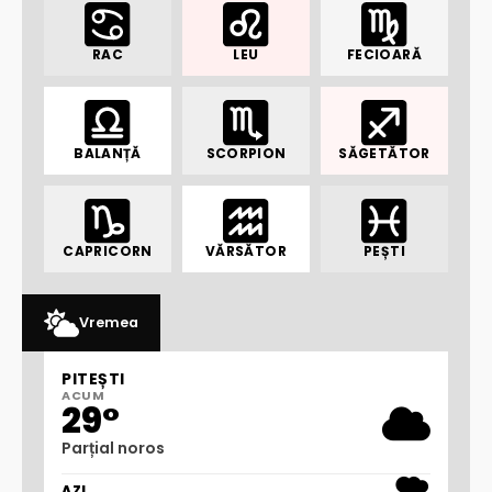
RAC
LEU
FECIOARĂ
BALANȚĂ
SCORPION
SĂGETĂTOR
CAPRICORN
VĂRSĂTOR
PEȘTI
Vremea
PITEȘTI
ACUM
29°
Parțial noros
AZI