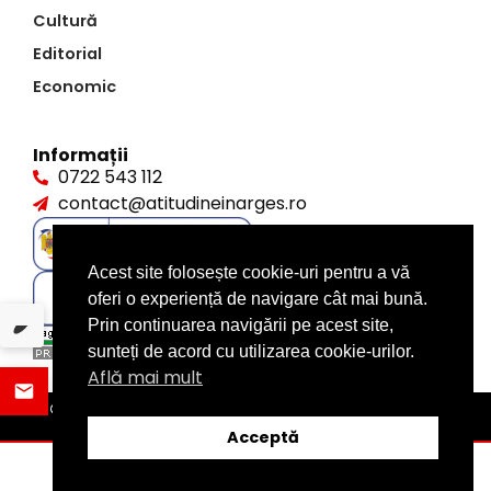
Cultură
Editorial
Economic
Informații
0722 543 112
contact@atitudineinarges.ro
Acest site folosește cookie-uri pentru a vă
oferi o experiență de navigare cât mai bună.
Prin continuarea navigării pe acest site,
sunteți de acord cu utilizarea cookie-urilor.
Află mai mult
©2026 Atitudine în Argeș. Toate drepturile rezervate
design by
XITE.ro
Acceptă
ȘTIRI
DISTRIBUIE
CATEGORII