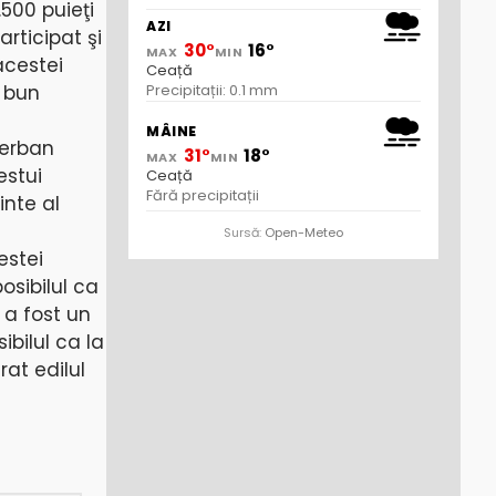
500 puieţi
AZI
rticipat şi
30°
16°
MAX
MIN
acestei
Ceață
n bun
Precipitații: 0.1 mm
MÂINE
Şerban
31°
18°
MAX
MIN
estui
Ceață
Fără precipitații
inte al
Sursă:
Open-Meteo
estei
osibilul ca
 a fost un
ibilul ca la
at edilul