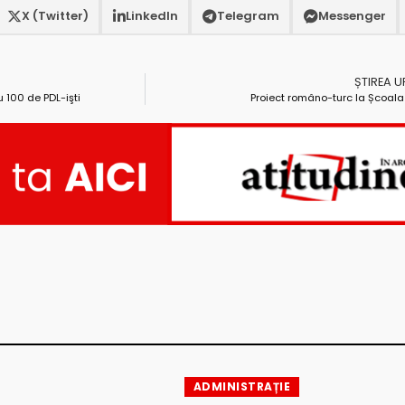
X (Twitter)
LinkedIn
Telegram
Messenger
ȘTIREA 
u 100 de PDL-işti
Proiect româno-turc la Școala 3
ADMINISTRAȚIE