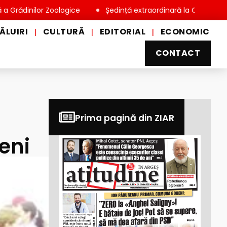
lor Zoologice
Ședință extraordinară la Consiliul Local Miove
ĂLUIRI
CULTURĂ
EDITORIAL
ECONOMIC
|
|
|
CONTACT
Prima pagină din ZIAR
eni