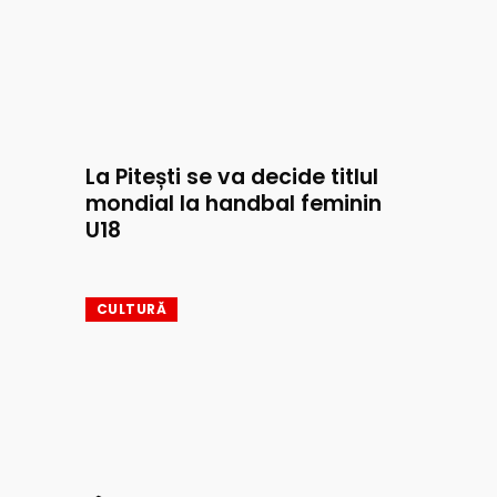
La Pitești se va decide titlul
mondial la handbal feminin
U18
CULTURĂ