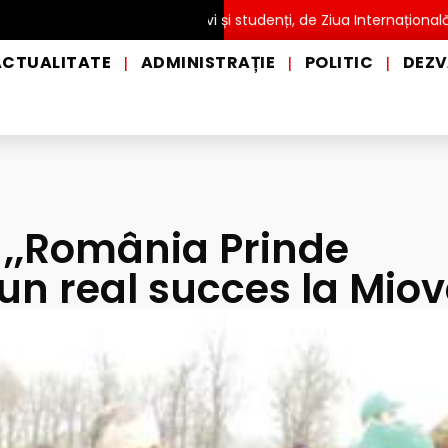
Ă pentru copii, elevi și studenți, de Ziua Internațională a Grădini
ACTUALITATE
ADMINISTRAȚIE
POLITIC
DEZV
|
|
|
,,România Prinde
un real succes la Miov