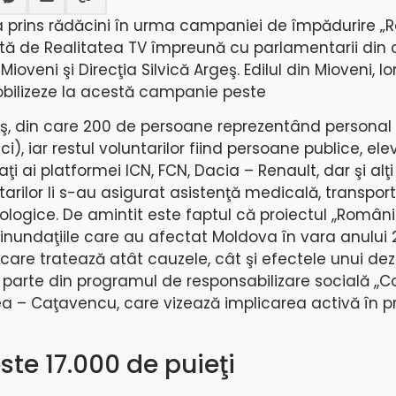
a prins rădăcini în urma campaniei de împădurire 
ată de Realitatea TV împreună cu parlamentarii din 
ioveni şi Direcţia Silvică Argeş. Edilul din Mioveni, Io
obilizeze la acestă campanie peste
aş, din care 200 de persoane reprezentând personal
ici), iar restul voluntarilor fiind persoane publice, elev
iaţi ai platformei ICN, FCN, Dacia – Renault, dar şi alţ
arilor li s-au asigurat asistenţă medicală, transport,
ologice. De amintit este faptul că proiectul ,,Român
inundaţiile care au afectat Moldova în vara anului 
 care tratează atât cauzele, cât şi efectele unui de
arte din programul de responsabilizare socială ,,C
ea – Caţavencu, care vizează implicarea activă în 
te 17.000 de puieţi