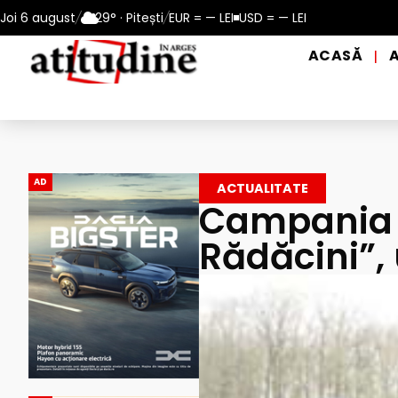
erioadele de caniculă, în municipiul Pitești!
Joi 6 august
/
29° · Pitești
/
EUR = — LEI
USD = — LEI
Intrare GRATUIT
ACASĂ
|
AD
ACTUALITATE
Campania 
Rădăcini”, 