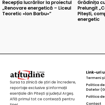
Recepția lucrărilor la proiectul
Grădinița c
„Renovare energetică – Liceul
Prelungit „C
Teoretic «Ion Barbu»”
Pitești, co
energetic
Link-uri u
Termeni și
Sursa ta zilnică de știri de încredere,
Politica d
reportaje exclusive și informații
Datelor (
esențiale din Pitești și județul Argeș.
Politica de
Află primul tot ce contează pentru
Contact
tine!