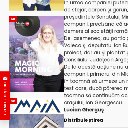
În urma campaniei putem 
de stejar, carpen şi gorun
preşedintele Senatului, Mi
AD
campanii, precizând că ac
demers al societăţii român
De asemenea, au participa
Valeca şi deputatul Ion Bu
proiect, dar au şi plantat 
Consiliului Judeţean Arg
De la acestă acţiune nu a
campanii, primarul din Mi
în toamnă să urmeze un no
TRIMITE O ȘTIRE
test care, după părerea me
toamnă să continuăm acest
AD
oraşului, Ion Georgescu.
Lucian Gherguş
Distribuie știrea