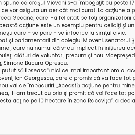
spune că oraşul Mioveni s-a îmbogăţit cu peste 17.
, ce vor asigura un aer cât mai curat. La acţiune a pa
rcea Geoană, care i-a felicitat pe toţi organizatorii 
eastă acţiune este un exemplu pentru ceilalţi şi u
eşti care – se pare – se întoarce la simţul civic.
t şi parlamentarii din colegiul Mioveni, senatorul 
rnei, care nu numai că s-au implicat în iniţierea ac
puieţi alături de voluntari, precum şi noul vicepreşed
eş, Simona Bucura Oprescu.
 putut să lipsească nici cel mai important om al ac
oveni, Ion Georgescu, care a promis că va face tot p
u val de împăduriri. ,,Această acţiune pentru mine
a, l-am trecut cu brio şi promit că voi face tot pos
ă acţine pe 10 hectare în zona Racoviţa”, a declar