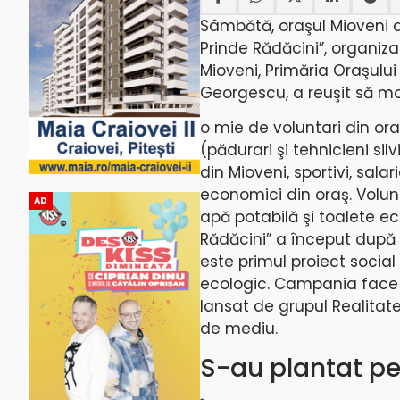
Sâmbătă, oraşul Mioveni 
Prinde Rădăcini”, organiz
Mioveni, Primăria Oraşului M
Georgescu, a reuşit să m
o mie de voluntari din or
(pădurari şi tehnicieni silv
din Mioveni, sportivi, salar
economici din oraş. Volunt
AD
apă potabilă şi toalete ec
Rădăcini” a început după 
este primul proiect social
ecologic. Campania face p
lansat de grupul Realitat
de mediu.
S-au plantat pes