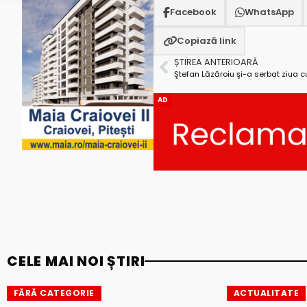
Facebook
WhatsApp
Copiază link
ȘTIREA ANTERIOARĂ
Ştefan Lăzăroiu şi-a serbat ziua c
AD
CELE MAI NOI ȘTIRI
FĂRĂ CATEGORIE
ACTUALITATE