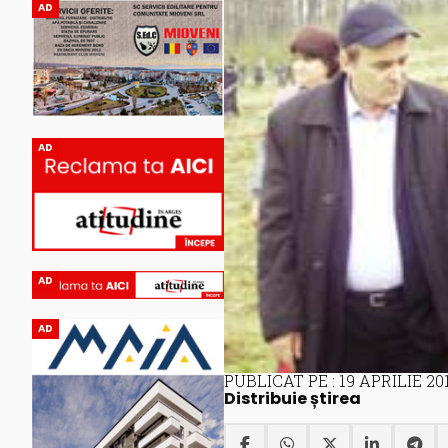
AD
AD
AD
AD
PUBLICAT PE : 19 APRILIE 20
Distribuie știrea