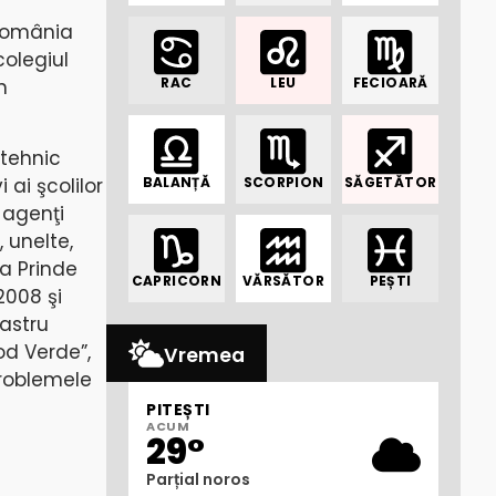
„România
colegiul
RAC
LEU
FECIOARĂ
n
 tehnic
BALANȚĂ
SCORPION
SĂGETĂTOR
i ai şcolilor
i agenţi
 unelte,
ia Prinde
CAPRICORN
VĂRSĂTOR
PEȘTI
2008 şi
zastru
od Verde”,
Vremea
problemele
PITEȘTI
ACUM
29°
Parțial noros