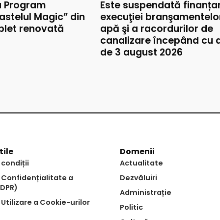
u Program
Este suspendată finanța
astelul Magic” din
execuţiei branşamentelo
mplet renovată
apă şi a racordurilor de
canalizare începând cu 
de 3 august 2026
tile
Domenii
 condiții
Actualitate
e Confidențialitate a
Dezvăluiri
GDPR)
Administrație
 Utilizare a Cookie-urilor
Politic