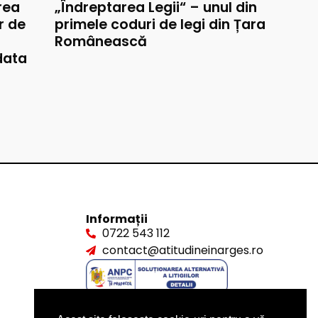
rea
„Îndreptarea Legii“ – unul din
r de
primele coduri de legi din Țara
Românească
data
Informații
0722 543 112
contact@atitudineinarges.ro